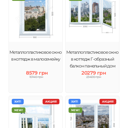
Металлопластиковое окно
Металлопластиковое окно
в коттедж в малосемейку
в коттедж Г-образный
балкон панельный дом
8579 грн
20279 грн
10140 грн
23400 грн
ХИТ!
АКЦИЯ!
ХИТ!
АКЦИЯ!
NEW!
NEW!