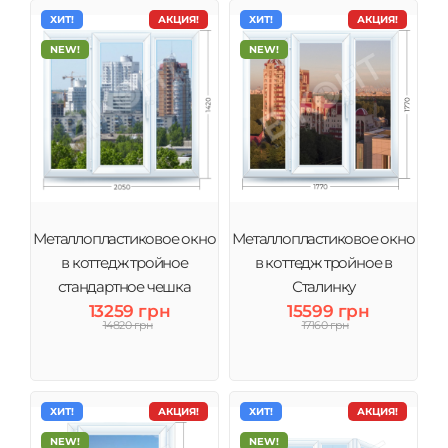
ХИТ!
АКЦИЯ!
ХИТ!
АКЦИЯ!
NEW!
NEW!
Металлопластиковое окно
Металлопластиковое окно
в коттедж тройное
в коттедж тройное в
стандартное чешка
Сталинку
13259 грн
15599 грн
14820 грн
17160 грн
ХИТ!
АКЦИЯ!
ХИТ!
АКЦИЯ!
NEW!
NEW!