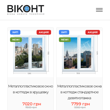
ХИТ!
АКЦИЯ!
ХИТ!
АКЦИЯ!
NEW!
NEW!
Металлопластиковое окно
Металлопластиковое окна
в коттедж в хрущевку
в коттедж стандартное
девятиэтажка
7020 грн
7799 грн
7800 грн
9360 грн