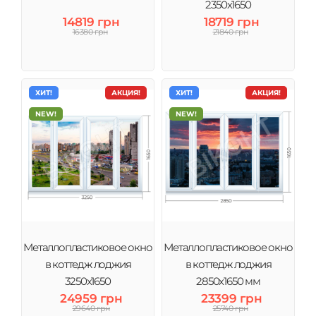
2350х1650
14819 грн
18719 грн
16380 грн
21840 грн
ХИТ!
АКЦИЯ!
ХИТ!
АКЦИЯ!
NEW!
NEW!
Металлопластиковое окно
Металлопластиковое окно
в коттедж лоджия
в коттедж лоджия
3250х1650
2850х1650 мм
24959 грн
23399 грн
29640 грн
25740 грн