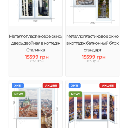
Металлопластиковое окно/
Металлопластиковое окно
дверь двойная в коттедж
в коттедж балконный блок
Сталинка
стандарт
15599 грн
15599 грн
18720 грн
1872 грн
ХИТ!
АКЦИЯ!
ХИТ!
АКЦИЯ!
NEW!
NEW!