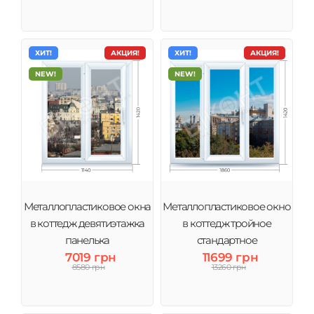
ХИТ!
АКЦИЯ!
ХИТ!
АКЦИЯ!
NEW!
NEW!
Металлопластиковое окна
Металлопластиковое окно
в коттедж девятиэтажка
в коттедж тройное
панелька
стандартное
7019 грн
11699 грн
8580 грн
13260 грн