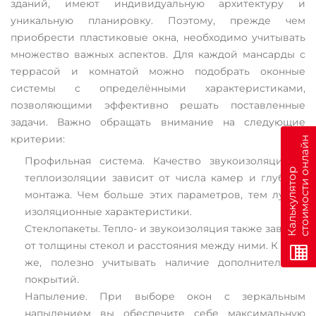
зданий, имеют индивидуальную архитектуру и
уникальную планировку. Поэтому, прежде чем
приобрести пластиковые окна, необходимо учитывать
множество важных аспектов. Для каждой мансарды с
террасой и комнатой можно подобрать оконные
системы с определёнными характеристиками,
позволяющими эффективно решать поставленные
задачи. Важно обращать внимание на следующие
критерии:
н
Профильная система. Качество звукоизоляции и
К
а
л
ь
к
у
л
я
т
о
р
с
т
о
и
м
о
с
т
и
о
н
л
а
й
теплоизоляции зависит от числа камер и глубины
монтажа. Чем больше этих параметров, тем лучше
изоляционные характеристики.
Стеклопакеты. Тепло- и звукоизоляция также зависят
от толщины стекол и расстояния между ними. К тому
же, полезно учитывать наличие дополнительных
покрытий.
Напыление. При выборе окон с зеркальным
напылением вы обеспечите себе максимальную