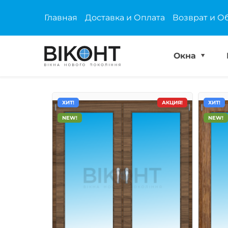
Главная
Доставка и Оплата
Возврат и О
Окна
ХИТ!
АКЦИЯ!
ХИТ!
NEW!
NEW!