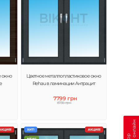
е окно
Цветное металлопластиковое окно
е
Rehau в ламинации Антрацит
7799 грн
8736 грн
АКЦИЯ!
ХИТ!
АКЦИЯ!
NEW!