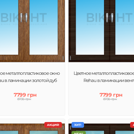
ое металлопластиковое окно
Цветное металлопластиково
u в ламинации золотой дуб
Rehau в ламинации венг
7799 грн
7799 грн
8736 грн
8736 грн
АКЦИЯ!
ХИТ!
NEW!