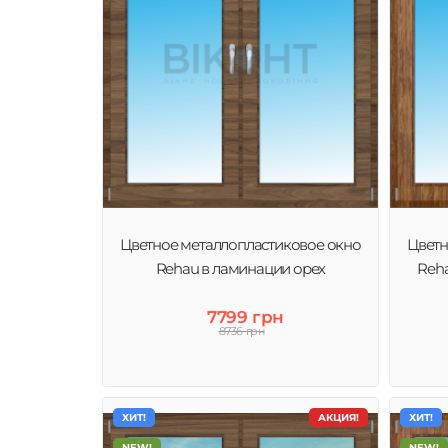
Цветное металлопластиковое окно
Цветн
Rehau в ламинации орех
Reha
7799 грн
8736 грн
ХИТ!
АКЦИЯ!
ХИТ!
NEW!
NEW!