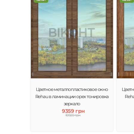
Цветное металлопластиковое окно
Цветн
Rehau в ламинации орех тонировка
Reha
зеркало
9359 грн
10920 грн