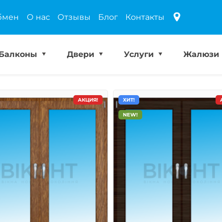
бмен
О нас
Отзывы
Блог
Контакты
Балконы
Двери
Услуги
Жалюзи
АКЦИЯ!
ХИТ!
NEW!