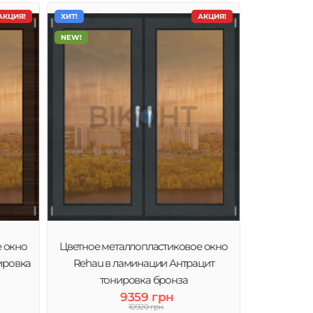
АКЦИЯ!
ХИТ!
АКЦИЯ!
NEW!
е окно
Цветное металлопластиковое окно
ировка
Rehau в ламинации Антрацит
тонировка бронза
9359 грн
10920 грн