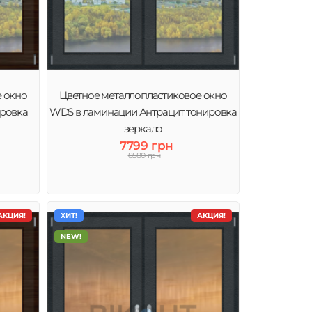
е окно
Цветное металлопластиковое окно
ировка
WDS в ламинации Антрацит тонировка
зеркало
7799 грн
8580 грн
АКЦИЯ!
ХИТ!
АКЦИЯ!
NEW!