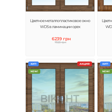
Цветное металлопластиковое окно
Цветн
WDS в ламинации орех
WDS
6239 грн
7020 грн
ХИТ!
АКЦИЯ!
ХИТ!
NEW!
NEW!