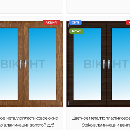
АКЦИЯ!
ХИТ!
NEW!
ое металлопластиковое окно
Цветное металлопластиково
ko в ламинации золотой дуб
Steko в ламинации венг