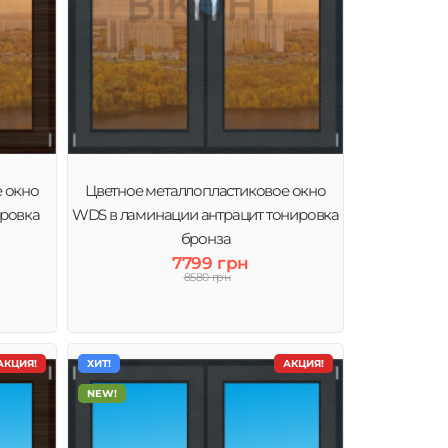
е окно
Цветное металлопластиковое окно
ировка
WDS в ламинации антрацит тонировка
бронза
7799 грн
8580 грн
АКЦИЯ!
ХИТ!
АКЦИЯ!
NEW!