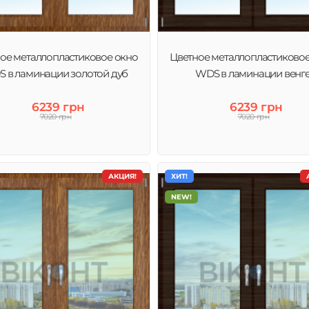
ое металлопластиковое окно
Цветное металлопластиково
 в ламинации золотой дуб
WDS в ламинации венг
6239 грн
6239 грн
7020 грн
7020 грн
АКЦИЯ!
ХИТ!
NEW!