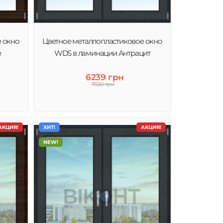
е окно
Цветное металлопластиковое окно
е
WDS в ламинации Антрацит
6239 грн
7020 грн
АКЦИЯ!
ХИТ!
АКЦИЯ!
NEW!