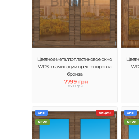
Цветное металлопластиковое окно
Цветн
WDS в ламинации орех тонировка
WDS
бронза
7799 грн
8580 грн
ХИТ!
АКЦИЯ!
ХИТ!
NEW!
NEW!