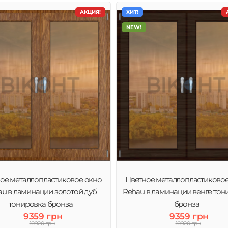
АКЦИЯ!
ХИТ!
NEW!
ое металлопластиковое окно
Цветное металлопластиково
u в ламинации золотой дуб
Rehau в ламинации венге тон
тонировка бронза
бронза
9359 грн
9359 грн
10920 грн
10920 грн