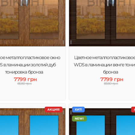
ое металлопластиковое окно
Цветное металлопластиково
 в ламинации золотий дуб
WDS в ламинации венге тон
тонировка бронза
бронза
7799 грн
7799 грн
8580 грн
8580 грн
АКЦИЯ!
ХИТ!
NEW!