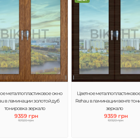
ое металлопластиковое окно
Цветное металлопластиково
u в ламинации золотой дуб
Rehau в ламинации венге тон
тонировка зеркало
зеркало
9359 грн
9359 грн
10920 грн
10920 грн