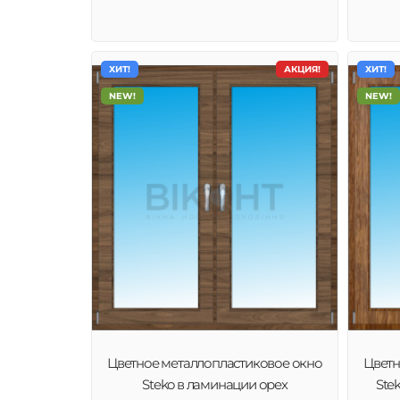
ХИТ!
АКЦИЯ!
ХИТ!
NEW!
NEW!
Цветное металлопластиковое окно
Цветн
Steko в ламинации орех
Ste