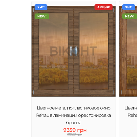
ХИТ!
АКЦИЯ!
ХИТ!
NEW!
NEW!
Цветное металлопластиковое окно
Цветн
Rehau в ламинации орех тонировка
Reha
бронза
9359 грн
10920 грн