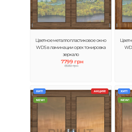
Цветное металлопластиковое окно
Цветн
WDS в ламинации орех тонировка
WDS
зеркало
7799 грн
8580 грн
ХИТ!
АКЦИЯ!
ХИТ!
NEW!
NEW!