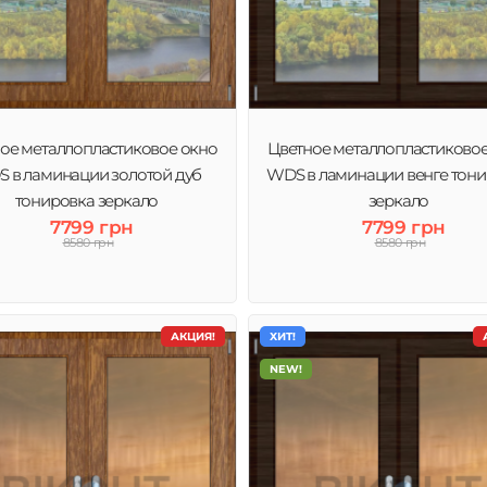
ое металлопластиковое окно
Цветное металлопластиково
 в ламинации золотой дуб
WDS в ламинации венге тон
тонировка зеркало
зеркало
7799 грн
7799 грн
8580 грн
8580 грн
АКЦИЯ!
ХИТ!
NEW!