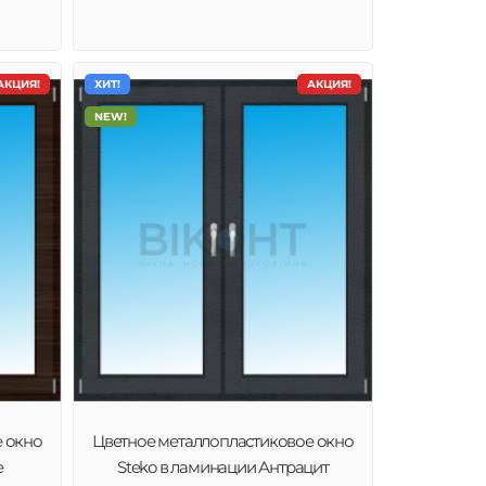
АКЦИЯ!
ХИТ!
АКЦИЯ!
NEW!
е окно
Цветное металлопластиковое окно
е
Steko в ламинации Антрацит