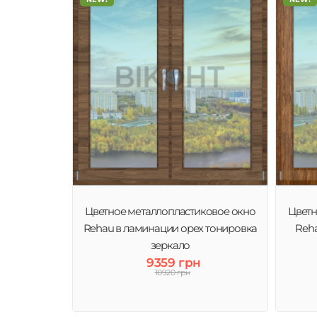
Цветное металлопластиковое окно
Цветн
Rehau в ламинации орех тонировка
Reha
зеркало
9359 грн
10920 грн