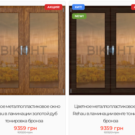
АКЦИЯ!
ХИТ!
NEW!
ое металлопластиковое окно
Цветное металлопластиково
u в ламинации золотой дуб
Rehau в ламинации венге тон
тонировка бронза
бронза
9359 грн
9359 грн
10920 грн
10920 грн