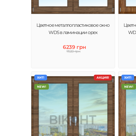
Цветное металлопластиковое окно
Цветн
WDS в ламинации орех
WDS
6239 грн
7020 грн
ХИТ!
АКЦИЯ!
ХИТ!
NEW!
NEW!