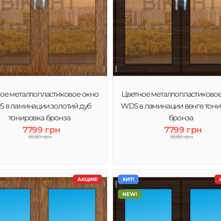
ое металлопластиковое окно
Цветное металлопластиково
 в ламинации золотий дуб
WDS в ламинации венге тон
тонировка бронза
бронза
7799 грн
7799 грн
8580 грн
8580 грн
АКЦИЯ!
ХИТ!
NEW!