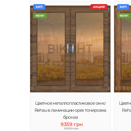
ХИТ!
АКЦИЯ!
ХИТ!
NEW!
NEW!
Цветное металлопластиковое окно
Цветн
Rehau в ламинации орех тонировка
Reha
бронза
9359 грн
10920 грн