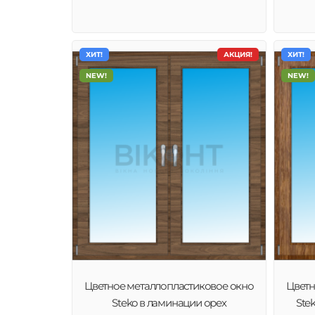
ХИТ!
АКЦИЯ!
ХИТ!
NEW!
NEW!
Цветное металлопластиковое окно
Цветн
Steko в ламинации орех
Ste