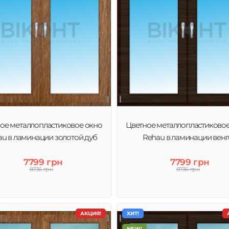
ое металлопластиковое окно
Цветное металлопластиково
u в ламинации золотой дуб
Rehau в ламинации венг
7799 грн
7799 грн
8736 грн
8736 грн
АКЦИЯ!
ХИТ!
NEW!