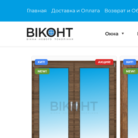
Главная
Доставка и Оплата
Возврат и О
Окна
ХИТ!
АКЦИЯ!
ХИТ!
NEW!
NEW!