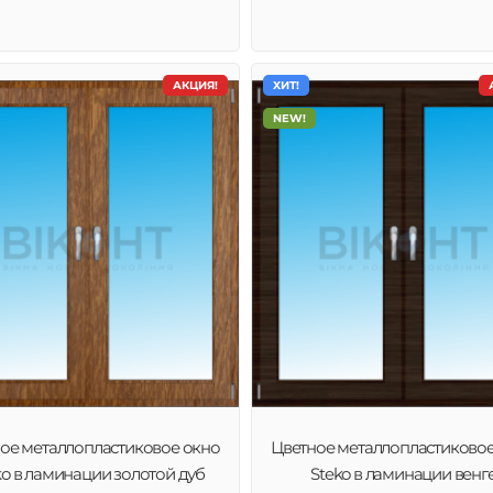
АКЦИЯ!
ХИТ!
NEW!
ое металлопластиковое окно
Цветное металлопластиково
ko в ламинации золотой дуб
Steko в ламинации венг