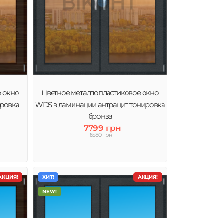
е окно
Цветное металлопластиковое окно
ировка
WDS в ламинации антрацит тонировка
бронза
7799 грн
8580 грн
АКЦИЯ!
ХИТ!
АКЦИЯ!
NEW!