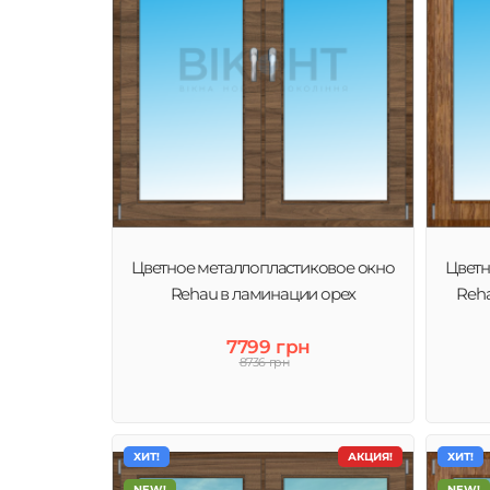
Цветное металлопластиковое окно
Цветн
Rehau в ламинации орех
Reha
7799 грн
8736 грн
ХИТ!
АКЦИЯ!
ХИТ!
NEW!
NEW!