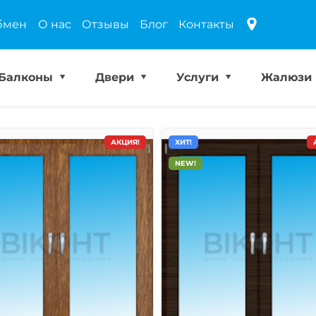
бмен
О нас
Отзывы
Блог
Контакты
Балконы
Двери
Услуги
Жалюзи
АКЦИЯ!
ХИТ!
NEW!