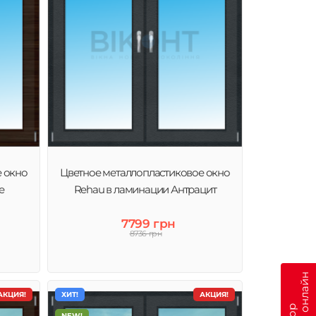
е окно
Цветное металлопластиковое окно
е
Rehau в ламинации Антрацит
7799 грн
8736 грн
АКЦИЯ!
ХИТ!
АКЦИЯ!
NEW!