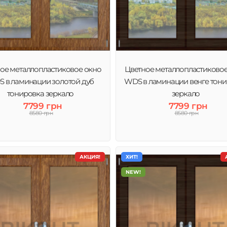
ое металлопластиковое окно
Цветное металлопластиково
 в ламинации золотой дуб
WDS в ламинации венге тон
тонировка зеркало
зеркало
7799 грн
7799 грн
8580 грн
8580 грн
АКЦИЯ!
ХИТ!
NEW!