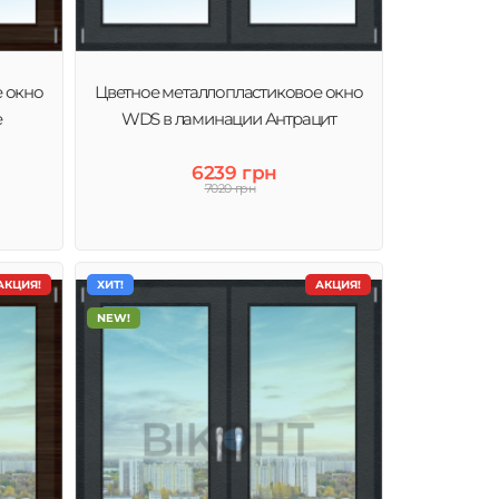
е окно
Цветное металлопластиковое окно
е
WDS в ламинации Антрацит
6239 грн
7020 грн
АКЦИЯ!
ХИТ!
АКЦИЯ!
NEW!