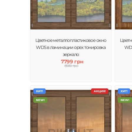
Цветное металлопластиковое окно
Цветн
WDS в ламинации орех тонировка
WDS
зеркало
7799 грн
8580 грн
ХИТ!
АКЦИЯ!
ХИТ!
NEW!
NEW!