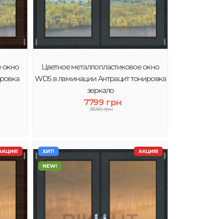
е окно
Цветное металлопластиковое окно
ировка
WDS в ламинации Антрацит тонировка
зеркало
7799 грн
8580 грн
АКЦИЯ!
ХИТ!
АКЦИЯ!
NEW!