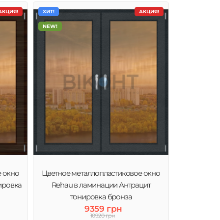
АКЦИЯ!
ХИТ!
АКЦИЯ!
NEW!
е окно
Цветное металлопластиковое окно
ировка
Rehau в ламинации Антрацит
тонировка бронза
9359 грн
10920 грн