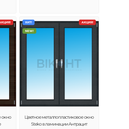
АКЦИЯ!
ХИТ!
АКЦИЯ!
NEW!
е окно
Цветное металлопластиковое окно
е
Steko в ламинации Антрацит