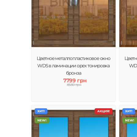
Цветное металлопластиковое окно
Цветн
WDS в ламинации орех тонировка
WDS
бронза
7799 грн
8580 грн
ХИТ!
АКЦИЯ!
ХИТ!
NEW!
NEW!