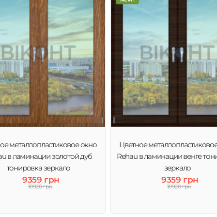
ое металлопластиковое окно
Цветное металлопластиково
u в ламинации золотой дуб
Rehau в ламинации венге тон
тонировка зеркало
зеркало
9359 грн
9359 грн
10920 грн
10920 грн