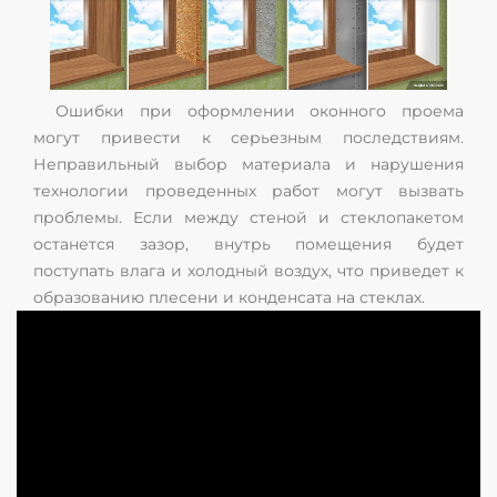
Ошибки при оформлении оконного проема
могут привести к серьезным последствиям.
Неправильный выбор материала и нарушения
технологии проведенных работ могут вызвать
проблемы. Если между стеной и стеклопакетом
останется зазор, внутрь помещения будет
поступать влага и холодный воздух, что приведет к
образованию плесени и конденсата на стеклах.