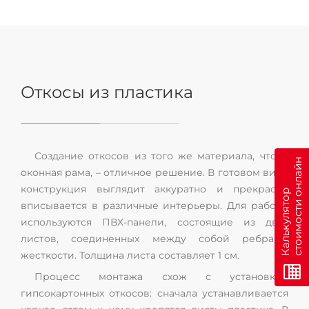
Откосы из пластика
Создание откосов из того же материала, что и
н
оконная рама, – отличное решение. В готовом виде
конструкция выглядит аккуратно и прекрасно
К
а
л
ь
к
у
л
я
т
о
р
с
т
о
и
м
о
с
т
и
о
н
л
а
й
вписывается в различные интерьеры. Для работы
используются ПВХ-панели, состоящие из двух
листов, соединенных между собой ребрами
жесткости. Толщина листа составляет 1 см.
Процесс монтажа схож с установкой
гипсокартонных откосов: сначала устанавливается