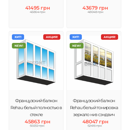
обслуживание.
41495 грн
43679 грн
45864 грн
48048 грн
ХИТ!
АКЦИЯ!
ХИТ!
АКЦИЯ!
NEW!
NEW!
Французский балкон
Французский балкон
Rehau белый полностью в
Rehau белый тонировка
стекле
зеркало низ сэндвич
45863 грн
48047 грн
50232 грн
52416 грн