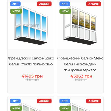
ХИТ!
АКЦИЯ!
ХИТ!
АКЦИЯ!
NEW!
NEW!
Французский балкон Steko
Французский балкон Steko
белый стекло польностью
белый низ сэндвич
тонировка зеркало
41495 грн
45863 грн
45864 грн
50232 грн
ХИТ!
АКЦИЯ!
ХИТ!
АКЦИЯ!
NEW!
NEW!