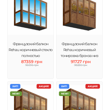
Французский балкон
Французский балкон
Rehau коричневый стекло
Rehau коричневый
полностью
тонировка бронза низ
87359 грн
91727 грн
сэндвич
96096 грн
98280 грн
ХИТ!
АКЦИЯ!
ХИТ!
АКЦИЯ!
NEW!
NEW!