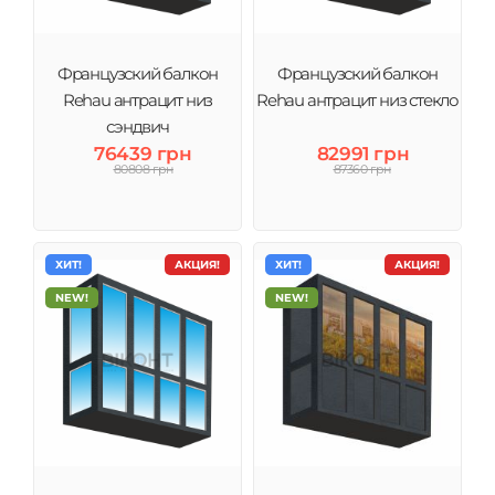
Французский балкон
Французский балкон
Rehau антрацит низ
Rehau антрацит низ стекло
сэндвич
76439 грн
82991 грн
80808 грн
87360 грн
ХИТ!
АКЦИЯ!
ХИТ!
АКЦИЯ!
NEW!
NEW!