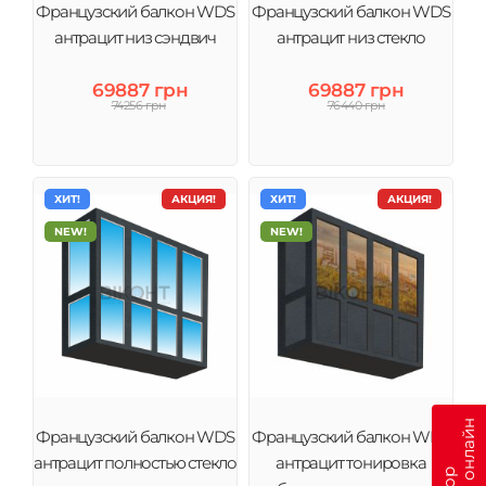
Французский балкон WDS
Французский балкон WDS
антрацит низ сэндвич
антрацит низ стекло
69887 грн
69887 грн
74256 грн
76440 грн
ХИТ!
АКЦИЯ!
ХИТ!
АКЦИЯ!
NEW!
NEW!
Французский балкон WDS
Французский балкон WDS
антрацит полностью стекло
антрацит тонировка