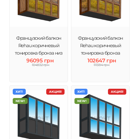
Французский балкон
Французский балкон
Rehau коричневый
Rehau коричневый
тонировка бронза низ
тонировка бронза
96095 грн
стекло
полностью стекло
102647 грн
104832 грн
111384 грн
ХИТ!
АКЦИЯ!
ХИТ!
АКЦИЯ!
NEW!
NEW!