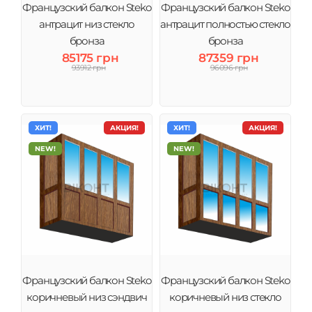
Французский балкон Steko
Французский балкон Steko
антрацит низ стекло
антрацит полностью стекло
бронза
бронза
85175 грн
87359 грн
93912 грн
96096 грн
ХИТ!
АКЦИЯ!
ХИТ!
АКЦИЯ!
NEW!
NEW!
Французский балкон Steko
Французский балкон Steko
коричневый низ сэндвич
коричневый низ стекло