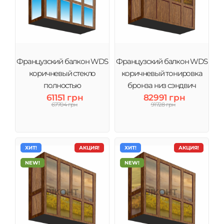
Французский балкон WDS
Французский балкон WDS
коричневый стекло
коричневый тонировка
полностью
бронза низ сэндвич
61151 грн
82991 грн
67704 грн
91728 грн
ХИТ!
АКЦИЯ!
ХИТ!
АКЦИЯ!
NEW!
NEW!