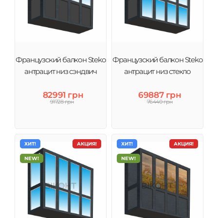
Французский балкон Steko
Французский балкон Steko
антрацит низ сэндвич
антрацит низ стекло
82991 грн
69887 грн
91728 грн
76440 грн
ХИТ!
АКЦИЯ!
ХИТ!
АКЦИЯ!
NEW!
NEW!