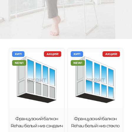
ХИТ!
АКЦИЯ!
ХИТ!
АКЦИЯ!
NEW!
NEW!
Французские балконы
в Тернополь
Французское остекление лоджий и балконов под
Французский балкон
Французский балкон
ключ. Замер, проэктировка, изготовление и
Rehau белый низ сэндвич
Rehau белый низ стекло
установка. Гарантийное и послегарантийное