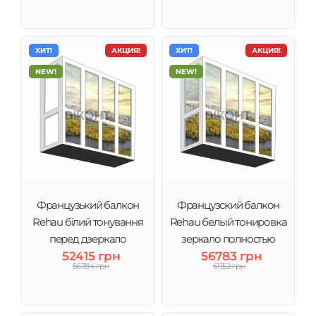
ХИТ!
АКЦИЯ!
ХИТ!
АКЦИЯ!
NEW!
NEW!
Французький балкон
Французский балкон
Rehau білий тонування
Rehau белый тонировка
перед дзеркало
зеркало полностью
52415 грн
56783 грн
56784 грн
61152 грн