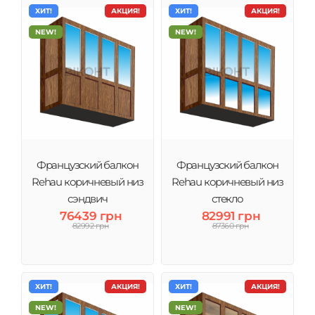
ХИТ!
АКЦИЯ!
ХИТ!
АКЦИЯ!
NEW!
NEW!
Французский балкон
Французский балкон
Rehau коричневый низ
Rehau коричневый низ
сэндвич
стекло
76439 грн
82991 грн
82992 грн
87360 грн
ХИТ!
АКЦИЯ!
ХИТ!
АКЦИЯ!
NEW!
NEW!