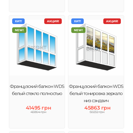
ХИТ!
АКЦИЯ!
ХИТ!
АКЦИЯ!
NEW!
NEW!
Французский балкон WDS
Французский балкон WDS
белый стекло полностью
белый тонировка зеркало
низ сэндвич
41495 грн
45863 грн
45864 грн
50232 грн