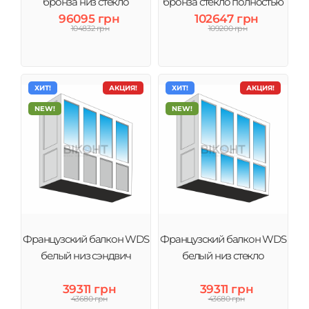
бронза низ стекло
бронза стекло полностью
96095 грн
102647 грн
104832 грн
109200 грн
ХИТ!
АКЦИЯ!
ХИТ!
АКЦИЯ!
NEW!
NEW!
Французский балкон WDS
Французский балкон WDS
белый низ сэндвич
белый низ стекло
39311 грн
39311 грн
43680 грн
43680 грн