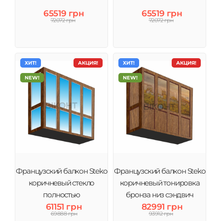
65519 грн
65519 грн
72072 грн
72072 грн
ХИТ!
АКЦИЯ!
ХИТ!
АКЦИЯ!
NEW!
NEW!
Французский балкон Steko
Французский балкон Steko
коричневый стекло
коричневый тонировка
полностью
бронза низ сэндвич
61151 грн
82991 грн
69888 грн
93912 грн