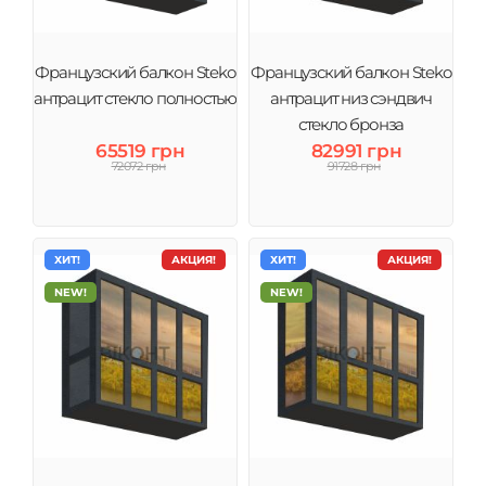
Французский балкон Steko
Французский балкон Steko
антрацит стекло полностью
антрацит низ сэндвич
стекло бронза
65519 грн
82991 грн
72072 грн
91728 грн
ХИТ!
АКЦИЯ!
ХИТ!
АКЦИЯ!
NEW!
NEW!