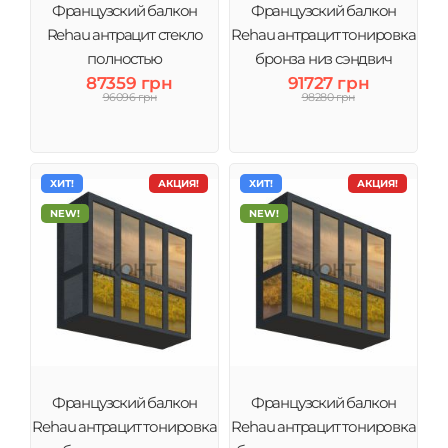
Французский балкон
Французский балкон
Rehau антрацит стекло
Rehau антрацит тонировка
полностью
бронза низ сэндвич
87359 грн
91727 грн
96096 грн
98280 грн
ХИТ!
АКЦИЯ!
ХИТ!
АКЦИЯ!
NEW!
NEW!
Французский балкон
Французский балкон
Rehau антрацит тонировка
Rehau антрацит тонировка