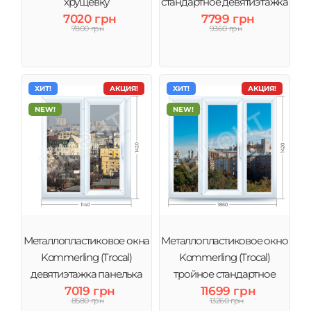
хрущевку
стандартное девятиэтажка
7020 грн
7799 грн
7800 грн
9360 грн
ХИТ!
АКЦИЯ!
ХИТ!
АКЦИЯ!
NEW!
NEW!
Металлопластиковое окна
Металлопластиковое окно
Kommerling (Trocal)
Kommerling (Trocal)
девятиэтажка панелька
тройное стандартное
7019 грн
11699 грн
8580 грн
13260 грн