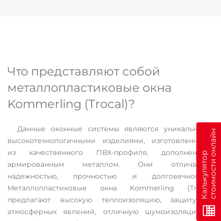
Что представляют собой
металлопластиковые окна
Kommerling (Trocal)?
Данные оконные системы являются уникальными
н
высокотехнологичными изделиями, изготовленными
из качественного ПВХ-профиля, дополненного
К
а
л
ь
к
у
л
я
т
о
р
с
т
о
и
м
о
с
т
и
о
н
л
а
й
армированным металлом. Они отличаются
надежностью, прочностью и долговечностью.
Металлопластиковые окна Kommerling (Trocal)
предлагают высокую теплоизоляцию, защиту от
атмосферных явлений, отличную шумоизоляцию и