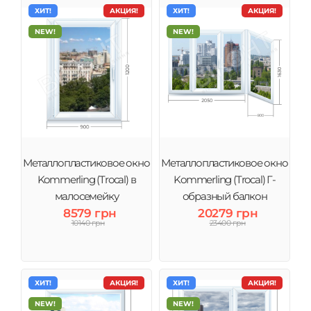
ХИТ!
АКЦИЯ!
ХИТ!
АКЦИЯ!
NEW!
NEW!
Металлопластиковое окно
Металлопластиковое окно
Kommerling (Trocal) в
Kommerling (Trocal) Г-
малосемейку
образный балкон
8579 грн
панельный дом
20279 грн
10140 грн
23400 грн
ХИТ!
АКЦИЯ!
ХИТ!
АКЦИЯ!
NEW!
NEW!