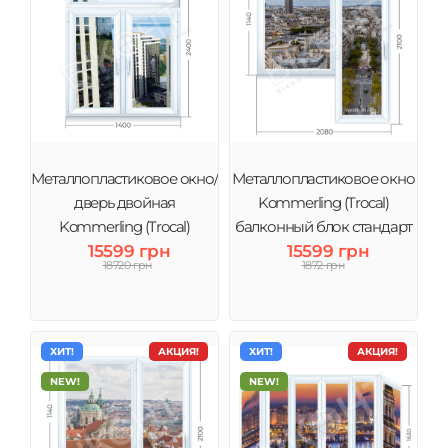
Металлопластиковое окно/
Металлопластиковое окно
дверь двойная
Kommerling (Trocal)
Kommerling (Trocal)
балконный блок стандарт
15599 грн
Сталинка
15599 грн
18720 грн
1872 грн
ХИТ!
АКЦИЯ!
ХИТ!
АКЦИЯ!
NEW!
NEW!