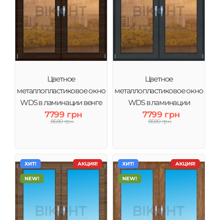
Цветное
Цветное
металлопластиковое окно
металлопластиковое окно
WDS в ламинации венге
WDS в ламинации
тонировка бронза
7799 грн
антрацит тонировка
7799 грн
8580 грн
8580 грн
бронза
ХИТ!
АКЦИЯ!
ХИТ!
АКЦИЯ!
NEW!
NEW!