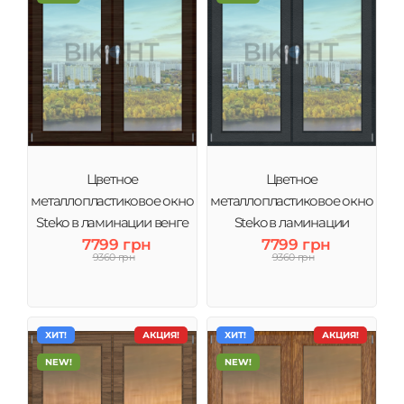
Цветное
Цветное
металлопластиковое окно
металлопластиковое окно
Steko в ламинации венге
Steko в ламинации
тонировка зеркало
7799 грн
Антрацит тонировка
7799 грн
9360 грн
9360 грн
зеркало
ХИТ!
АКЦИЯ!
ХИТ!
АКЦИЯ!
NEW!
NEW!