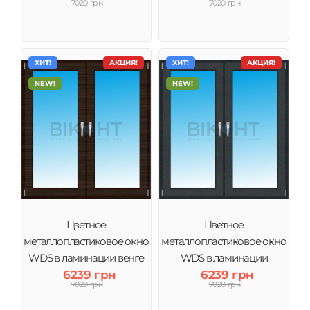
7020 грн
7020 грн
ХИТ!
АКЦИЯ!
ХИТ!
АКЦИЯ!
NEW!
NEW!
Цветное
Цветное
металлопластиковое окно
металлопластиковое окно
WDS в ламинации венге
WDS в ламинации
6239 грн
6239 грн
Антрацит
7020 грн
7020 грн