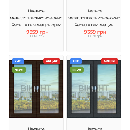
Цветное
Цветное
металлопластиковое окно
металлопластиковое окно
Rehau в ламинации орех
Rehau в ламинации
тонировка зеркало
9359 грн
золотой дуб тонировка
9359 грн
10920 грн
10920 грн
зеркало
ХИТ!
АКЦИЯ!
ХИТ!
АКЦИЯ!
NEW!
NEW!
Цветное
Цветное