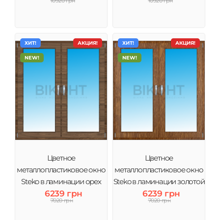
10920 грн
10920 грн
бронза
ХИТ!
АКЦИЯ!
ХИТ!
АКЦИЯ!
NEW!
NEW!
Цветное
Цветное
металлопластиковое окно
металлопластиковое окно
Steko в ламинации орех
Steko в ламинации золотой
6239 грн
6239 грн
дуб
7020 грн
7020 грн