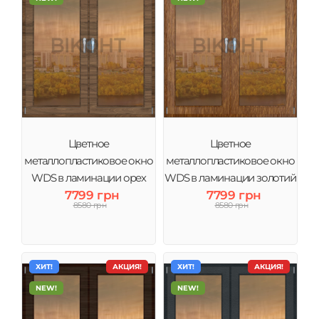
Цветное
Цветное
металлопластиковое окно
металлопластиковое окно
WDS в ламинации орех
WDS в ламинации золотий
тонировка бронза
7799 грн
дуб тонировка бронза
7799 грн
8580 грн
8580 грн
ХИТ!
АКЦИЯ!
ХИТ!
АКЦИЯ!
NEW!
NEW!