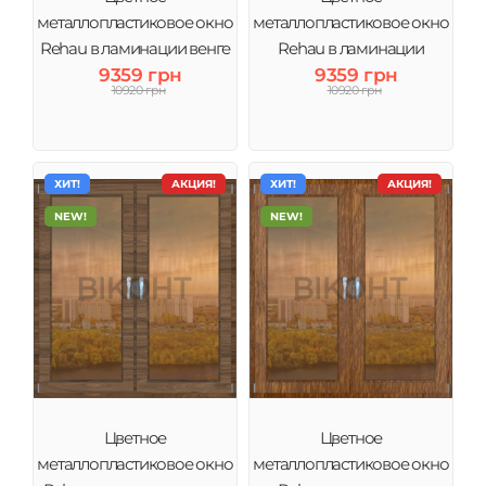
металлопластиковое окно
металлопластиковое окно
Rehau в ламинации венге
Rehau в ламинации
тонировка зеркало
9359 грн
Антрацит тонировка
9359 грн
10920 грн
10920 грн
зеркало
ХИТ!
АКЦИЯ!
ХИТ!
АКЦИЯ!
NEW!
NEW!
Цветное
Цветное
металлопластиковое окно
металлопластиковое окно