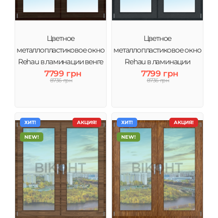
Цветное
Цветное
металлопластиковое окно
металлопластиковое окно
Rehau в ламинации венге
Rehau в ламинации
7799 грн
7799 грн
Антрацит
8736 грн
8736 грн
ХИТ!
АКЦИЯ!
ХИТ!
АКЦИЯ!
NEW!
NEW!