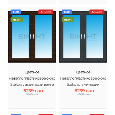
ХИТ!
АКЦИЯ!
ХИТ!
АКЦИЯ!
NEW!
NEW!
Цветное
Цветное
металлопластиковое окно
металлопластиковое окно
Steko в ламинации венге
Steko в ламинации
6239 грн
6239 грн
Антрацит
7020 грн
8580 грн