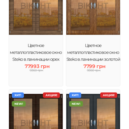
Цветное
Цветное
металлопластиковое окно
металлопластиковое окно
Steko в ламинации орех
Steko в ламинации золотой
тонировка бронза
77993 грн
дуб тонировка бронза
7799 грн
9360 грн
9360 грн
ХИТ!
АКЦИЯ!
ХИТ!
АКЦИЯ!
NEW!
NEW!