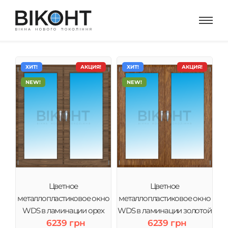
ХИТ!
АКЦИЯ!
ХИТ!
АКЦИЯ!
NEW!
NEW!
Цветное
Цветное
металлопластиковое окно
металлопластиковое окно
WDS в ламинации орех
WDS в ламинации золотой
6239 грн
6239 грн
дуб