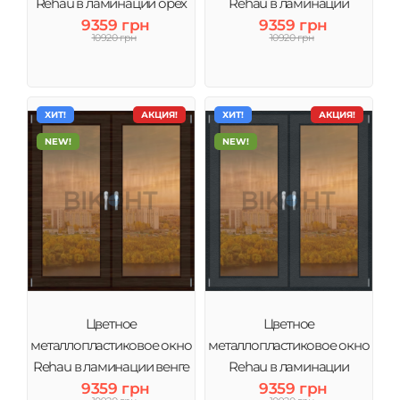
Rehau в ламинации орех
Rehau в ламинации
тонировка бронза
9359 грн
золотой дуб тонировка
9359 грн
10920 грн
10920 грн
бронза
ХИТ!
АКЦИЯ!
ХИТ!
АКЦИЯ!
NEW!
NEW!
Цветное
Цветное
металлопластиковое окно
металлопластиковое окно
Rehau в ламинации венге
Rehau в ламинации
тонировка бронза
9359 грн
Антрацит тонировка
9359 грн