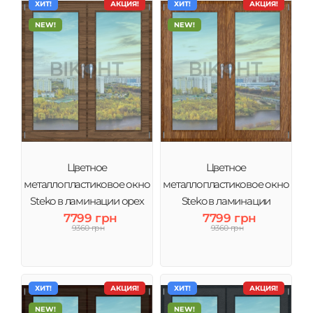
ХИТ!
АКЦИЯ!
ХИТ!
АКЦИЯ!
NEW!
NEW!
Цветное
Цветное
металлопластиковое окно
металлопластиковое окно
Steko в ламинации орех
Steko в ламинации
тонировка зеркало
7799 грн
золотый дуб тонировка
7799 грн
9360 грн
9360 грн
зеркало
ХИТ!
АКЦИЯ!
ХИТ!
АКЦИЯ!
NEW!
NEW!