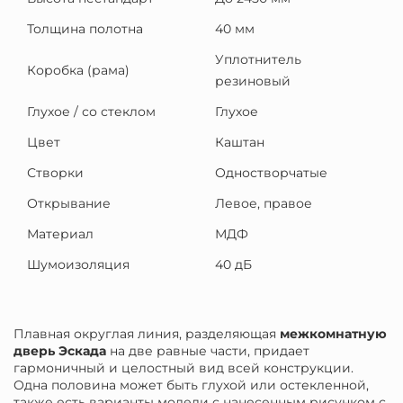
Толщина полотна
40 мм
Уплотнитель
Коробка (рама)
резиновый
Глухое / со стеклом
Глухое
Цвет
Каштан
Створки
Одностворчатые
Открывание
Левое, правое
Материал
МДФ
Шумоизоляция
40 дБ
Плавная округлая линия, разделяющая
межкомнатную
дверь Эскада
на две равные части, придает
гармоничный и целостный вид всей конструкции.
Одна половина может быть глухой или остекленной,
также есть варианты модели с нанесенным рисунком с