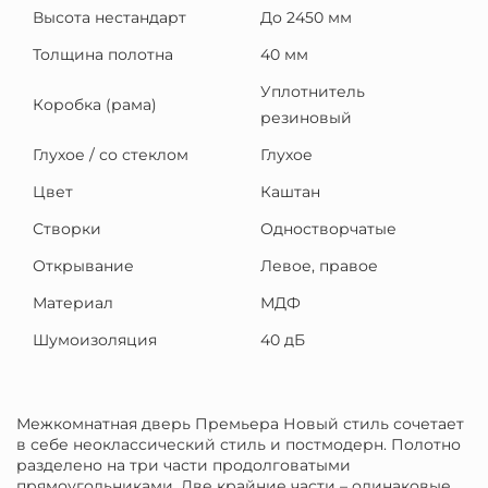
Высота нестандарт
До 2450 мм
Толщина полотна
40 мм
Уплотнитель
Коробка (рама)
резиновый
Глухое / со стеклом
Глухое
Цвет
Каштан
Створки
Одностворчатые
Открывание
Левое, правое
Материал
МДФ
Шумоизоляция
40 дБ
Межкомнатная дверь Премьера Новый стиль сочетает
в себе неоклассический стиль и постмодерн. Полотно
разделено на три части продолговатыми
прямоугольниками. Две крайние части – одинаковые,