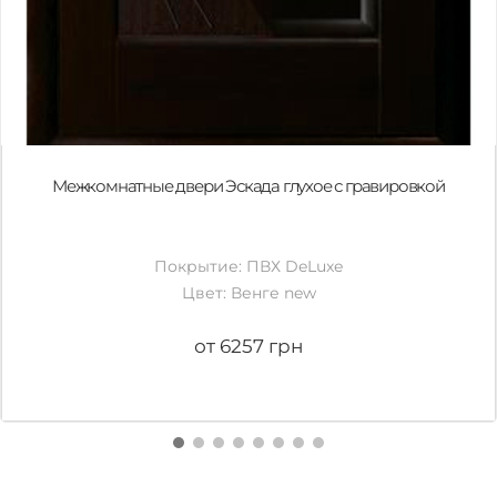
Межкомнатные двери Эскада глухое с гравировкой
Покрытие: ПВХ DeLuxe
Цвет: Венге new
от 6257 грн