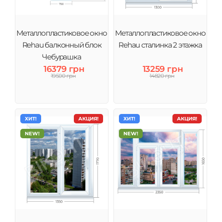
Металлопластиковое окно
Металлопластиковое окно
Rehau балконный блок
Rehau сталинка 2 этажка
Чебурашка
16379 грн
13259 грн
19500 грн
14820 грн
ХИТ!
АКЦИЯ!
ХИТ!
АКЦИЯ!
NEW!
NEW!