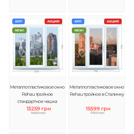
ХИТ!
АКЦИЯ!
ХИТ!
АКЦИЯ!
NEW!
NEW!
Металлопластиковое окно
Металлопластиковое окно
Rehau тройное
Rehau тройное в Сталинку
стандартное чешка
13259 грн
15599 грн
14820 грн
17160 грн