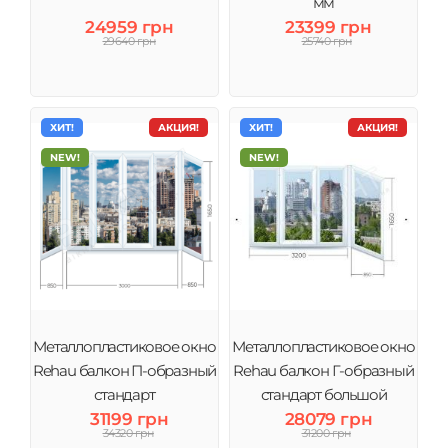
мм
24959 грн
23399 грн
29640 грн
25740 грн
ХИТ!
АКЦИЯ!
ХИТ!
АКЦИЯ!
NEW!
NEW!
Металлопластиковое окно
Металлопластиковое окно
Rehau балкон П-образный
Rehau балкон Г-образный
стандарт
стандарт большой
31199 грн
28079 грн
34320 грн
31200 грн