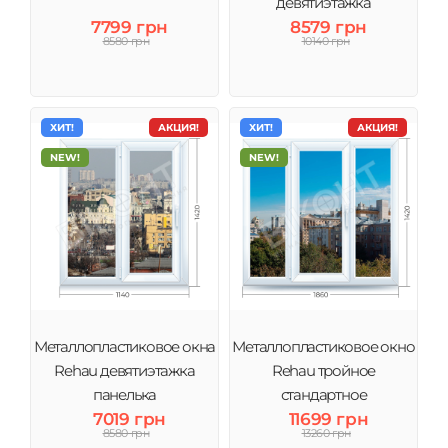
девятиэтажка
7799 грн
8579 грн
8580 грн
10140 грн
ХИТ!
АКЦИЯ!
ХИТ!
АКЦИЯ!
NEW!
NEW!
Металлопластиковое окна
Металлопластиковое окно
Rehau девятиэтажка
Rehau тройное
панелька
стандартное
7019 грн
11699 грн
8580 грн
13260 грн