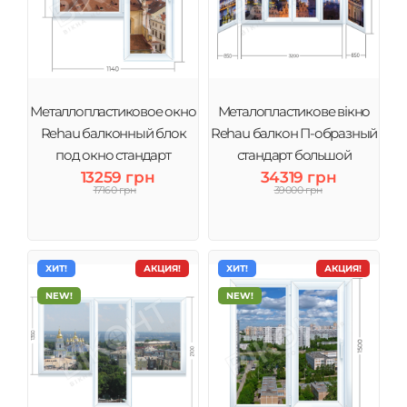
Металлопластиковое окно
Металопластикове вікно
Rehau балконный блок
Rehau балкон П-образный
под окно стандарт
стандарт большой
13259 грн
34319 грн
17160 грн
39000 грн
ХИТ!
АКЦИЯ!
ХИТ!
АКЦИЯ!
NEW!
NEW!