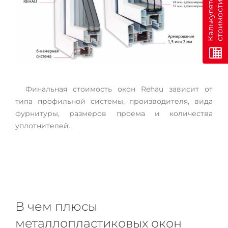
н
К
а
л
ь
к
у
л
я
т
о
р
с
т
о
и
м
о
с
т
и
о
н
л
а
й
Финальная стоимость окон Rehau зависит от
типа профильной системы, производителя, вида
фурнитуры, размеров проема и количества
уплотнителей.
В чем плюсы
металлопластиковых окон