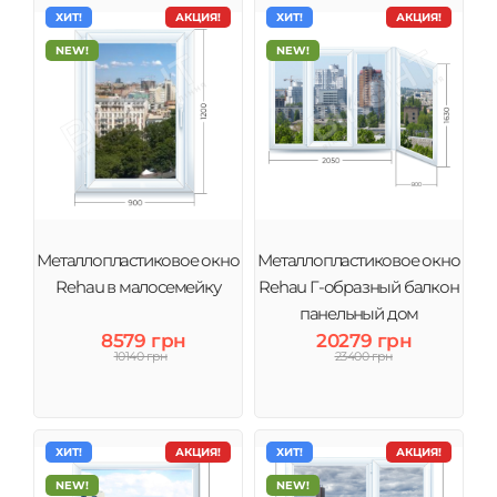
ХИТ!
АКЦИЯ!
ХИТ!
АКЦИЯ!
NEW!
NEW!
Металлопластиковое окно
Металлопластиковое окно
Rehau в малосемейку
Rehau Г-образный балкон
панельный дом
8579 грн
20279 грн
10140 грн
23400 грн
ХИТ!
АКЦИЯ!
ХИТ!
АКЦИЯ!
NEW!
NEW!