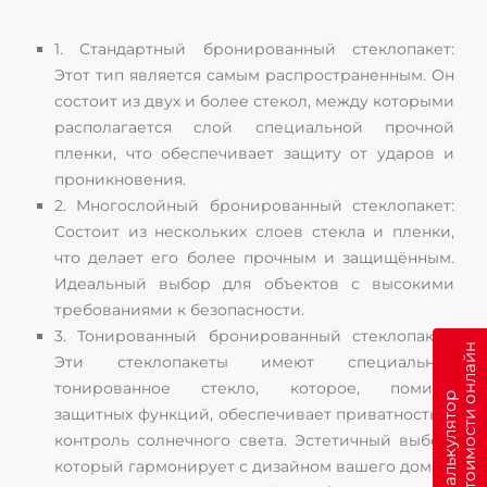
1. Стандартный бронированный стеклопакет:
Этот тип является самым распространенным. Он
состоит из двух и более стекол, между которыми
располагается слой специальной прочной
пленки, что обеспечивает защиту от ударов и
проникновения.
2. Многослойный бронированный стеклопакет:
Состоит из нескольких слоев стекла и пленки,
что делает его более прочным и защищённым.
Идеальный выбор для объектов с высокими
требованиями к безопасности.
3. Тонированный бронированный стеклопакет:
н
Эти стеклопакеты имеют специальное
тонированное стекло, которое, помимо
К
а
л
ь
к
у
л
я
т
о
р
с
т
о
и
м
о
с
т
и
о
н
л
а
й
защитных функций, обеспечивает приватность и
контроль солнечного света. Эстетичный выбор,
который гармонирует с дизайном вашего дома.