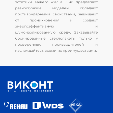
эстетики вашего жилья. Они предлагают
разнообразие моделей, обладают
противоударными свойствами, защищают
от проникновения и создают
энергоэффективную и
шумоизолированную среду. Заказывайте
бронированные стеклопакеты только у
проверенных производителей и
наслаждайтесь всеми их преимуществами.