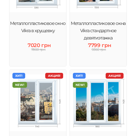
Металлопластиковое окно
Металлопластиковое окна
Vikra в хрущевку
Vikra стандартное
девятиэтажка
7020 грн
7799 грн
7800 грн
9360 грн
ХИТ!
АКЦИЯ!
ХИТ!
АКЦИЯ!
NEW!
NEW!