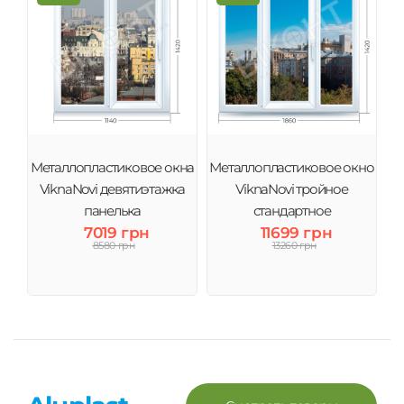
Металлопластиковое окна
Металлопластиковое окно
ViknaNovi девятиэтажка
ViknaNovi тройное
панелька
стандартное
7019 грн
11699 грн
8580 грн
13260 грн