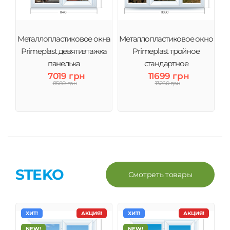
Металлопластиковое окна
Металлопластиковое окно
Primeplast девятиэтажка
Primeplast тройное
панелька
стандартное
7019 грн
11699 грн
8580 грн
13260 грн
STEKO
Смотреть товары
ХИТ!
АКЦИЯ!
ХИТ!
АКЦИЯ!
NEW!
NEW!