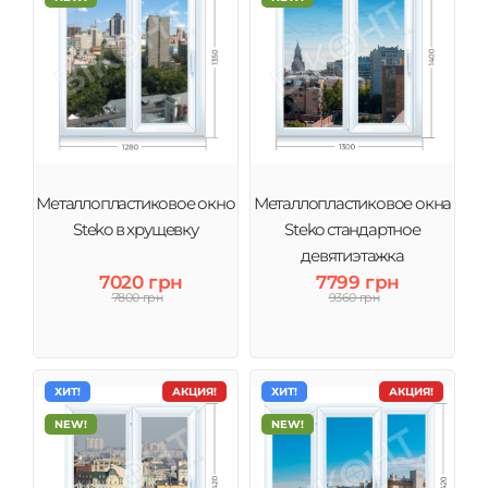
Металлопластиковое окно
Металлопластиковое окна
Steko в хрущевку
Steko стандартное
девятиэтажка
7020 грн
7799 грн
7800 грн
9360 грн
ХИТ!
АКЦИЯ!
ХИТ!
АКЦИЯ!
NEW!
NEW!