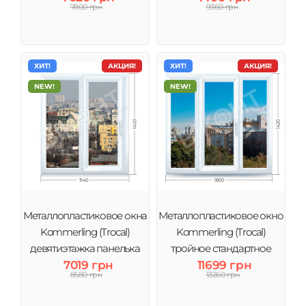
7800 грн
9360 грн
ХИТ!
АКЦИЯ!
ХИТ!
АКЦИЯ!
NEW!
NEW!
Металлопластиковое окна
Металлопластиковое окно
Kommerling (Trocal)
Kommerling (Trocal)
девятиэтажка панелька
тройное стандартное
7019 грн
11699 грн
8580 грн
13260 грн