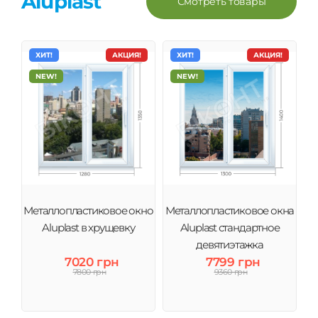
Aluplast
Смотреть товары
ХИТ!
АКЦИЯ!
ХИТ!
АКЦИЯ!
NEW!
NEW!
Металлопластиковое окно
Металлопластиковое окна
Aluplast в хрущевку
Aluplast стандартное
девятиэтажка
7020 грн
7799 грн
7800 грн
9360 грн