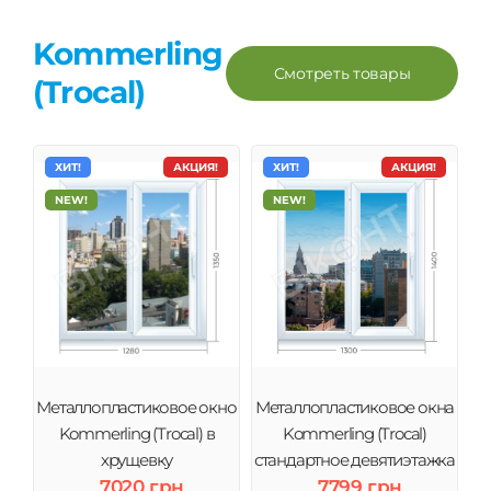
Kommerling
Смотреть товары
(Trocal)
ХИТ!
АКЦИЯ!
ХИТ!
АКЦИЯ!
NEW!
NEW!
Металлопластиковое окно
Металлопластиковое окна
Kommerling (Trocal) в
Kommerling (Trocal)
хрущевку
стандартное девятиэтажка
7020 грн
7799 грн