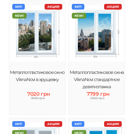
ХИТ!
АКЦИЯ!
ХИТ!
АКЦИЯ!
NEW!
NEW!
Металлопластиковое окно
Металлопластиковое окна
ViknaNovi в хрущевку
ViknaNovi стандартное
девятиэтажка
7020 грн
7799 грн
7800 грн
9360 грн
ХИТ!
АКЦИЯ!
ХИТ!
АКЦИЯ!
NEW!
NEW!