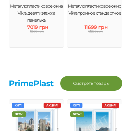
Металлопластиковое окна
Металлопластиковое окно
Vikra девятиэтажка
Vikra тройное стандартное
панелька
7019 грн
11699 грн
8580 грн
13260 грн
PrimePlast
Смотреть товары
ХИТ!
АКЦИЯ!
ХИТ!
АКЦИЯ!
NEW!
NEW!