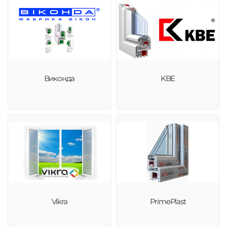
Виконда
KBE
Vikra
PrimePlast