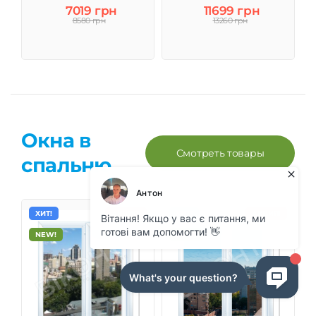
7019 грн
11699 грн
8580 грн
13260 грн
Окна в
Смотреть товары
спальню
ХИТ!
АКЦИЯ!
ХИТ!
АКЦИЯ!
NEW!
NEW!