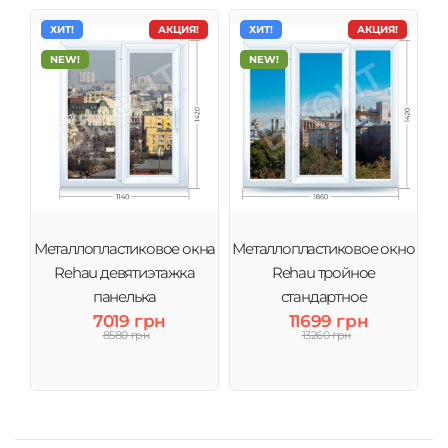
ХИТ!
АКЦИЯ!
ХИТ!
АКЦИЯ!
NEW!
NEW!
Металлопластиковое окна
Металлопластиковое окно
Rehau девятиэтажка
Rehau тройное
панелька
стандартное
7019 грн
11699 грн
8580 грн
13260 грн