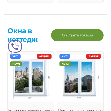
Окна в
Смотреть товары
коттедж
ХИТ!
АКЦИЯ!
ХИТ!
АКЦИЯ!
NEW!
NEW!
Металлопластиковое окно
Металлопластиковое окна