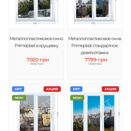
Металлопластиковое окно
Металлопластиковое окна
Primeplast в хрущевку
Primeplast стандартное
девятиэтажка
7020 грн
7799 грн
7800 грн
9360 грн
ХИТ!
АКЦИЯ!
ХИТ!
АКЦИЯ!
NEW!
NEW!