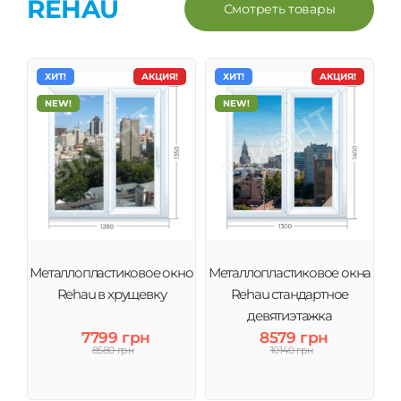
REHAU
Смотреть товары
ХИТ!
АКЦИЯ!
ХИТ!
АКЦИЯ!
NEW!
NEW!
Металлопластиковое окно
Металлопластиковое окна
Rehau в хрущевку
Rehau стандартное
девятиэтажка
7799 грн
8579 грн
8580 грн
10140 грн