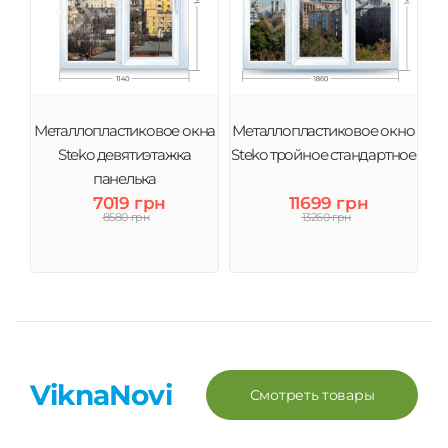
Металлопластиковое окна
Металлопластиковое окно
Steko девятиэтажка
Steko тройное стандартное
панелька
7019 грн
11699 грн
8580 грн
13260 грн
ViknaNovi
Смотреть товары