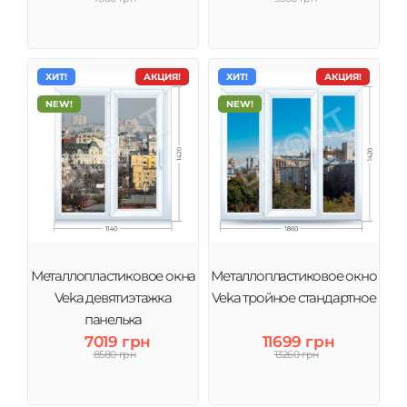
ХИТ!
АКЦИЯ!
ХИТ!
АКЦИЯ!
NEW!
NEW!
Металлопластиковое окна
Металлопластиковое окно
Veka девятиэтажка
Veka тройное стандартное
панелька
7019 грн
11699 грн
8580 грн
13260 грн