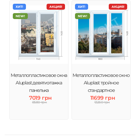
ХИТ!
АКЦИЯ!
ХИТ!
АКЦИЯ!
NEW!
NEW!
Металлопластиковое окна
Металлопластиковое окно
Aluplast девятиэтажка
Aluplast тройное
панелька
стандартное
7019 грн
11699 грн
8580 грн
13260 грн