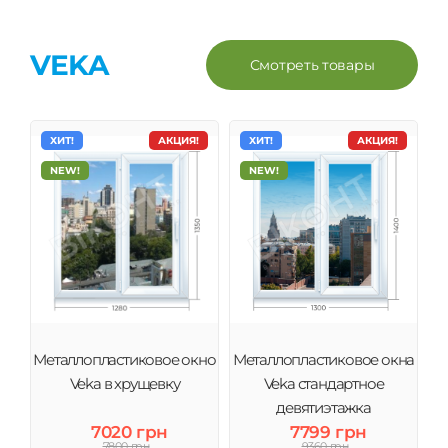
VEKA
Смотреть товары
ХИТ!
АКЦИЯ!
ХИТ!
АКЦИЯ!
NEW!
NEW!
Металлопластиковое окно
Металлопластиковое окна
Veka в хрущевку
Veka стандартное
девятиэтажка
7020 грн
7799 грн
7800 грн
9360 грн