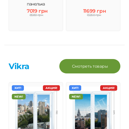
панелька
7019 грн
11699 грн
8580 грн
13260 грн
Vikra
Смотреть товары
ХИТ!
АКЦИЯ!
ХИТ!
АКЦИЯ!
NEW!
NEW!