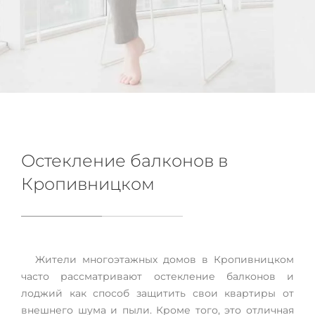
Остекление балконов в
Кропивницком
Остекление балконов и лоджий в Кропивницкий
Жители многоэтажных домов в Кропивницком
Если вы хотите провести застекление балкона в
вашей квартире, то лучше всего обратиться к нам.
часто рассматривают остекление балконов и
Мы предлагаем несколько видов современного
лоджий как способ защитить свои квартиры от
застекления, которые принесут в ваш дом комфорт,
внешнего шума и пыли. Кроме того, это отличная