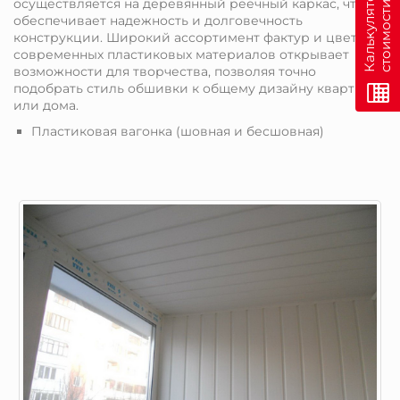
н
К
а
л
ь
к
у
л
я
т
о
р
с
т
о
и
м
о
с
т
и
о
н
л
а
й
осуществляется на деревянный реечный каркас, что
обеспечивает надежность и долговечность
конструкции. Широкий ассортимент фактур и цветов
современных пластиковых материалов открывает
возможности для творчества, позволяя точно
подобрать стиль обшивки к общему дизайну квартиры
или дома.
Пластиковая вагонка (шовная и бесшовная)