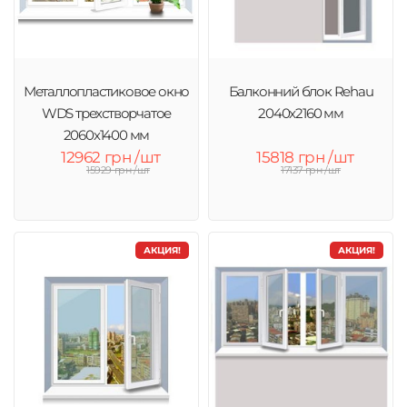
Металлопластиковое окно
Балконний блок Rehau
WDS трехстворчатое
2040x2160 мм
2060х1400 мм
12962 грн /шт
15818 грн /шт
15929 грн /шт
17137 грн /шт
АКЦИЯ!
АКЦИЯ!