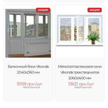
АКЦИЯ!
АКЦИЯ!
Балконный блок Vikonda
Металлопластиковое окно
2040x2160 мм
Vikonda трехстворчатое
2060х1400 мм
15159 грн /шт
13621 грн /шт
16697 грн /шт
16697 грн /шт