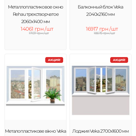
Металлопластиковое окно
Балконный блок Veka
Rehau трехстворчатое
2040x2160 мм
2060х1400 мм
14061 грн /шт
16917 грн /шт
17137 грн /шт
18675 грн /шт
АКЦИЯ!
АКЦИЯ!
Металопластикове вікно Veka
Лоджия Veka 2700х1600 мм