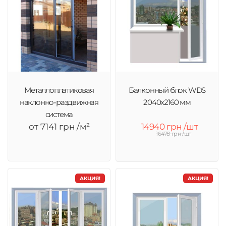
Металлоплатиковая
Балконный блок WDS
наклонно-раздвижная
2040x2160 мм
система
от 7141 грн /м²
14940 грн /шт
16478 грн /шт
АКЦИЯ!
АКЦИЯ!