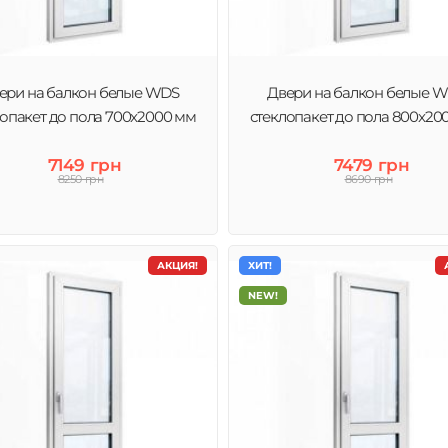
ери на балкон белые WDS
Двери на балкон белые 
лопакет до пола 700x2000 мм
стеклопакет до пола 800x20
7149 грн
7479 грн
8250 грн
8690 грн
АКЦИЯ!
ХИТ!
NEW!