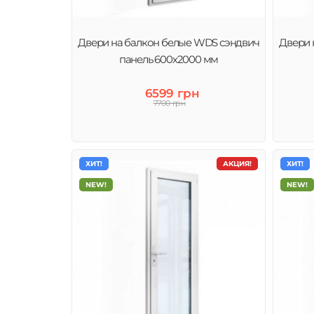
Двери на балкон белые WDS сэндвич
Двери 
панель 600x2000 мм
6599 грн
7700 грн
ХИТ!
АКЦИЯ!
ХИТ!
NEW!
NEW!