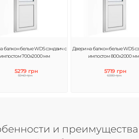
а балкон белые WDS сэндвич с
Двери на балкон белые WDS сэ
импостом 700x2000 мм
импостом 800x2000 м
5279 грн
5719 грн
5940 грн
6380 грн
собенности и преимущества