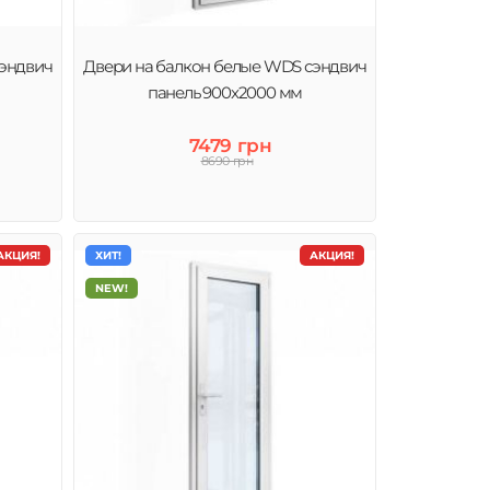
сэндвич
Двери на балкон белые WDS сэндвич
панель 900x2000 мм
7479 грн
8690 грн
АКЦИЯ!
ХИТ!
АКЦИЯ!
NEW!