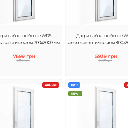
ери на балкон белые WDS
Двери на балкон белые 
пакет с импостом 700x2000 мм
стеклопакет с импостом 800x
7699 грн
5939 грн
9350 грн
6600 грн
АКЦИЯ!
ХИТ!
NEW!