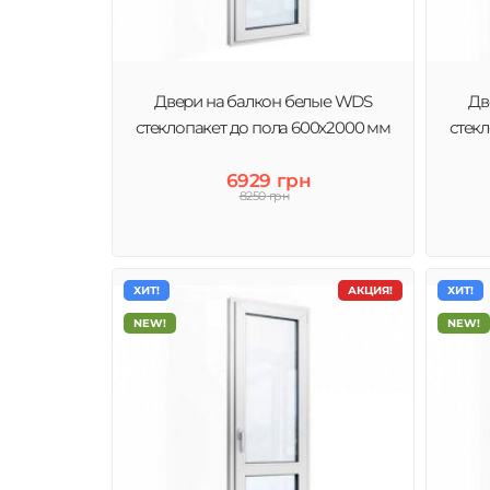
Двери на балкон белые WDS
Дв
стеклопакет до пола 600x2000 мм
стек
6929 грн
8250 грн
ХИТ!
АКЦИЯ!
ХИТ!
NEW!
NEW!