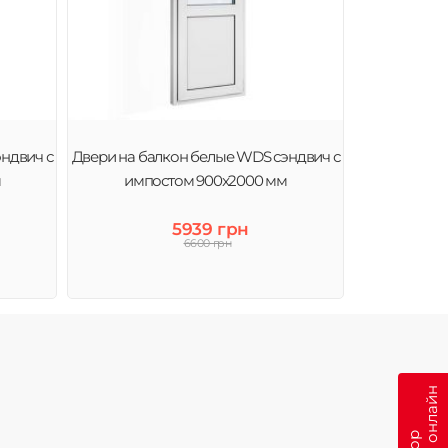
ндвич с
Двери на балкон белые WDS сэндвич с
м
импостом 900x2000 мм
5939 грн
6600 грн