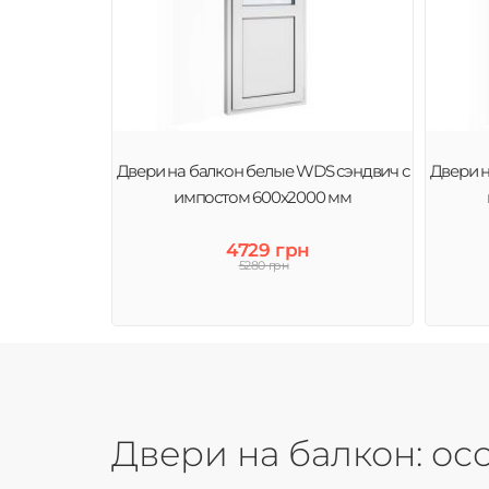
Двери на балкон белые WDS сэндвич с
Двери н
импостом 600x2000 мм
4729 грн
5280 грн
Двери на балкон: о