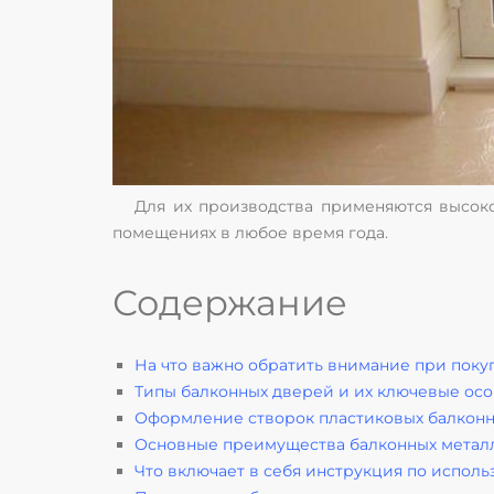
Для их производства применяются высоко
помещениях в любое время года.
Содержание
На что важно обратить внимание при поку
Типы балконных дверей и их ключевые ос
Оформление створок пластиковых балкон
Основные преимущества балконных метал
Что включает в себя инструкция по испол