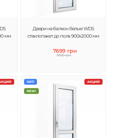
WDS
Двери на балкон белые WDS
00 мм
стеклопакет до пола 900x2000 мм
7699 грн
9020 грн
АКЦИЯ!
ХИТ!
АКЦИЯ!
NEW!