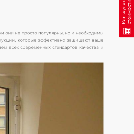
н
К
а
л
ь
к
у
л
я
т
о
р
с
т
о
и
м
о
с
т
и
о
н
л
а
й
ни они не просто популярны, но и необходимы
трукции, которые эффективно защищают ваше
ем всех современных стандартов качества и