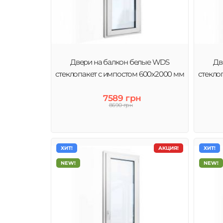
Двери на балкон белые WDS
Дв
стеклопакет с импостом 600x2000 мм
стекло
7589 грн
8690 грн
ХИТ!
АКЦИЯ!
ХИТ!
NEW!
NEW!