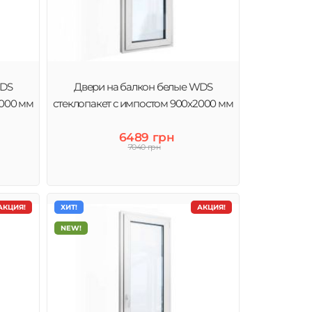
WDS
Двери на балкон белые WDS
2000 мм
стеклопакет с импостом 900x2000 мм
6489 грн
7040 грн
АКЦИЯ!
ХИТ!
АКЦИЯ!
NEW!