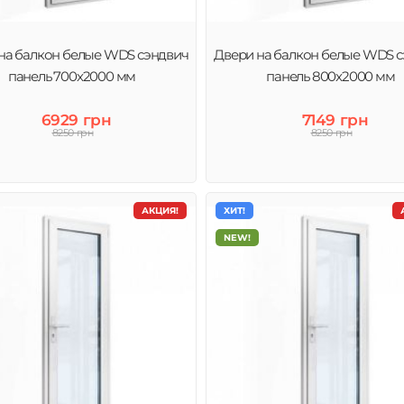
на балкон белые WDS сэндвич
Двери на балкон белые WDS 
панель 700x2000 мм
панель 800x2000 мм
6929 грн
7149 грн
8250 грн
8250 грн
АКЦИЯ!
ХИТ!
NEW!