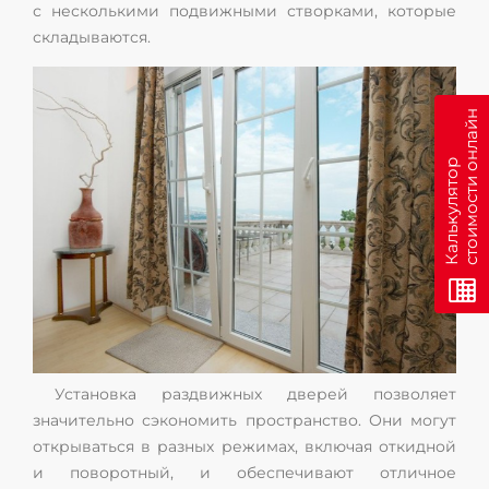
с несколькими подвижными створками, которые
складываются.
н
К
а
л
ь
к
у
л
я
т
о
р
с
т
о
и
м
о
с
т
и
о
н
л
а
й
Установка раздвижных дверей позволяет
значительно сэкономить пространство. Они могут
открываться в разных режимах, включая откидной
и поворотный, и обеспечивают отличное