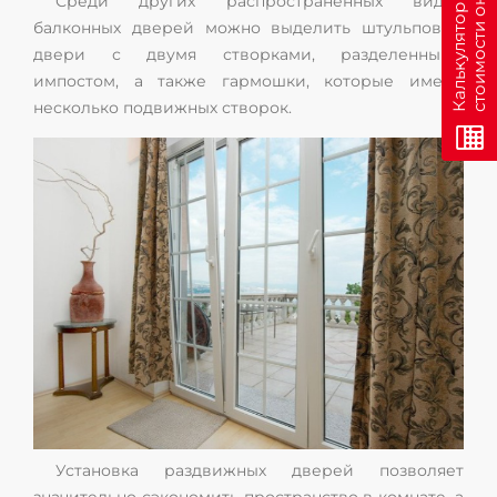
н
Среди других распространенных видов
К
а
л
ь
к
у
л
я
т
о
р
с
т
о
и
м
о
с
т
и
о
н
л
а
й
балконных дверей можно выделить штульповые
двери с двумя створками, разделенными
импостом, а также гармошки, которые имеют
несколько подвижных створок.
Установка раздвижных дверей позволяет