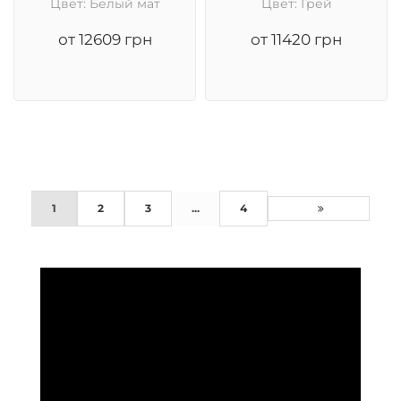
Цвет: Белый мат
Цвет: Грей
от 12609 грн
от 11420 грн
1
2
3
...
4