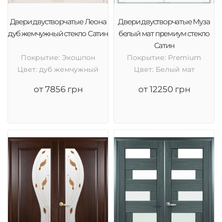
Двери двустворчатые Леона
Двери двустворчатые Муза
дуб жемчужный стекло Сатин
белый мат премиум стекло
Сатин
Покрытие: Экошпон
Покрытие: Premium
Цвет: дуб жемчужный
Цвет: Белый мат
от 7856 грн
от 12250 грн