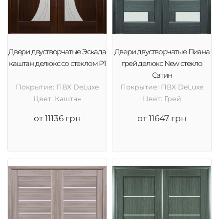
Двери двустворчатые Эскада
Двери двустворчатые Пиана
каштан делюкс со стеклом Р1
грей делюкс New стекло
Сатин
Покрытие: ПВХ DeLuxe
Покрытие: ПВХ DeLuxe
Цвет: Каштан
Цвет: Грей
от 11136 грн
от 11647 грн