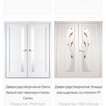
Двери двустворчатые Грета
Двери двустворчатые Эскада
белый мат премиум стекло
ясень делюкс со стеклом Р1
Сатин
Покрытие: Premium
Покрытие: ПВХ DeLuxe