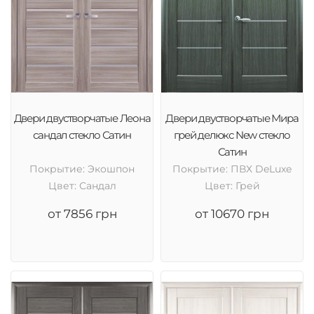
Двери двустворчатые Леона
Двери двустворчатые Мира
сандал стекло Сатин
грей делюкс New стекло
Сатин
Покрытие: Экошпон
Покрытие: ПВХ DeLuxe
Цвет: Сандал
Цвет: Грей
от 7856 грн
от 10670 грн