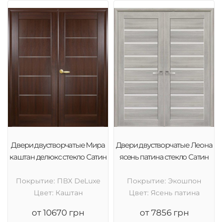
Двери двустворчатые Мира
Двери двустворчатые Леона
каштан делюкс стекло Сатин
ясень патина стекло Сатин
Покрытие: ПВХ DeLuxe
Покрытие: Экошпон
Цвет: Каштан
Цвет: Ясень патина
от 10670 грн
от 7856 грн