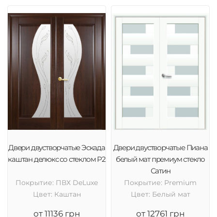
Двери двустворчатые Эскада
Двери двустворчатые Пиана
каштан делюкс со стеклом Р2
белый мат премиум стекло
Сатин
Покрытие: ПВХ DeLuxe
Покрытие: Premium
Цвет: Каштан
Цвет: Белый мат
от 11136 грн
от 12761 грн