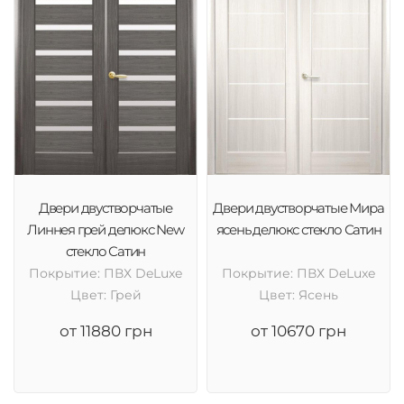
Двери двустворчатые
Двери двустворчатые Мира
Линнея грей делюкс New
ясень делюкс стекло Сатин
стекло Сатин
Покрытие: ПВХ DeLuxe
Покрытие: ПВХ DeLuxe
Цвет: Грей
Цвет: Ясень
от 11880 грн
от 10670 грн