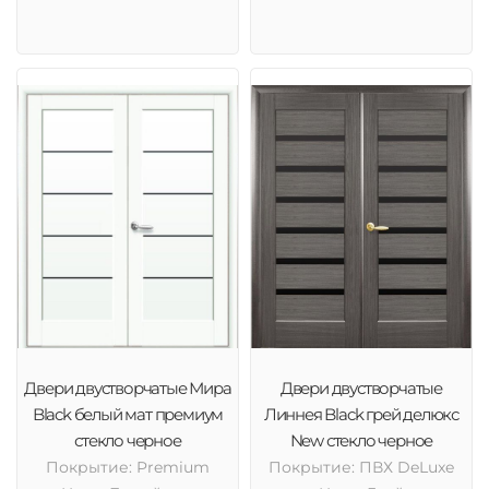
Двери двустворчатые Мира
Двери двустворчатые
Black белый мат премиум
Линнея Black грей делюкс
стекло черное
New стекло черное
Покрытие: Premium
Покрытие: ПВХ DeLuxe