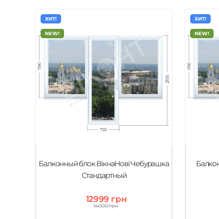
ХИТ!
ХИТ!
NEW!
NEW!
Балконный блок ВікнаНові Чебурашка
Балкон
Стандартный
12999 грн
14000 грн