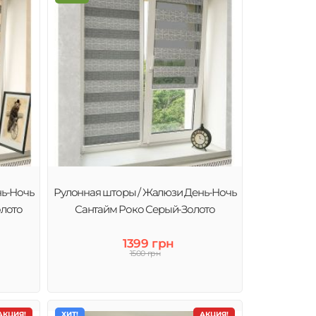
нь-Ночь
Рулонная шторы / Жалюзи День-Ночь
олото
Сантайм Роко Серый-Золото
1399 грн
1500 грн
АКЦИЯ!
ХИТ!
АКЦИЯ!