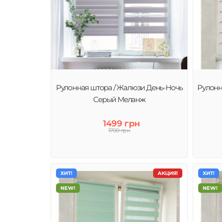
Рулонная штора / Жалюзи День-Ночь
Рулонн
Серый Меланж
1499 грн
1700 грн
ХИТ!
АКЦИЯ!
ХИТ!
NEW!
NEW!