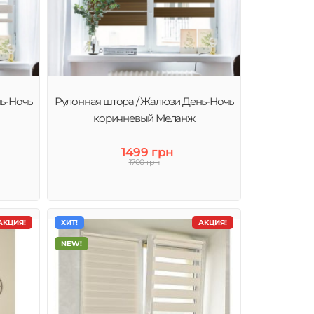
ь-Ночь
Рулонная штора / Жалюзи День-Ночь
коричневый Меланж
1499 грн
1700 грн
АКЦИЯ!
ХИТ!
АКЦИЯ!
NEW!