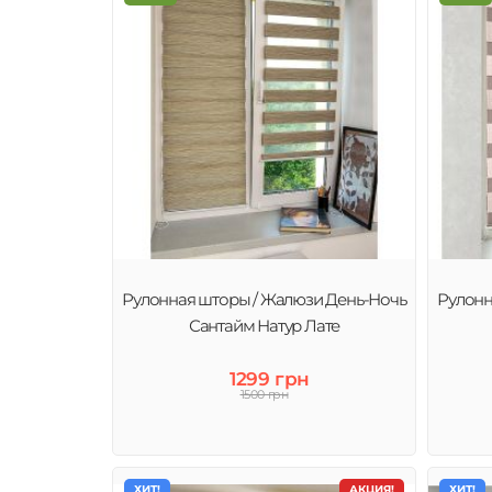
Рулонная шторы / Жалюзи День-Ночь
Рулонн
Сантайм Натур Лате
1299 грн
1500 грн
ХИТ!
АКЦИЯ!
ХИТ!