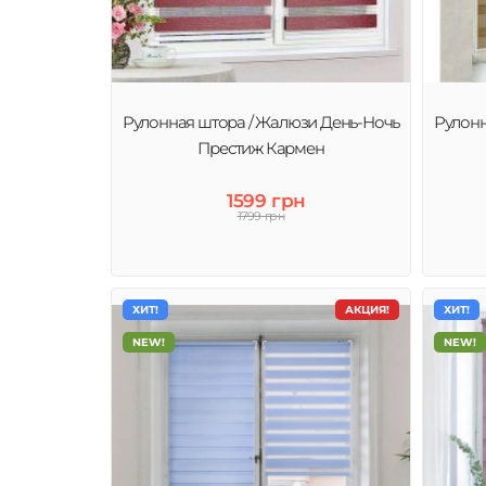
Рулонные шторы (тканевые ролеты) – это современное
качественное и стильное решение декора окна и защи
от солнца.
Рулонная штора / Жалюзи День-Ночь
Рулонн
Престиж Кармен
1599 грн
1799 грн
ХИТ!
АКЦИЯ!
ХИТ!
NEW!
NEW!