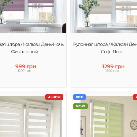
ая штора / Жалюзи День-Ночь
Рулонная штора / Жалюзи Ден
Фиолетовый
Софт Льон
999 грн
1299 грн
1200 грн
1500 грн
АКЦИЯ!
ХИТ!
NEW!