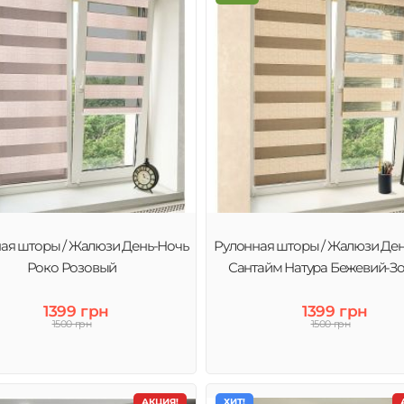
ая шторы / Жалюзи День-Ночь
Рулонная шторы / Жалюзи Де
Роко Розовый
Сантайм Натура Бежевий-З
1399 грн
1399 грн
1500 грн
1500 грн
АКЦИЯ!
ХИТ!