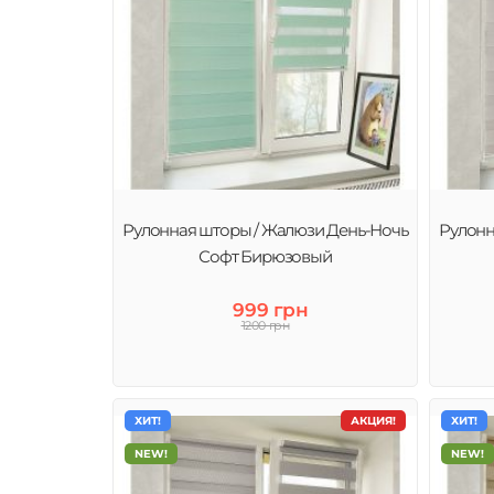
Рулонная шторы / Жалюзи День-Ночь
Рулонн
Софт Бирюзовый
999 грн
1200 грн
ХИТ!
АКЦИЯ!
ХИТ!
NEW!
NEW!