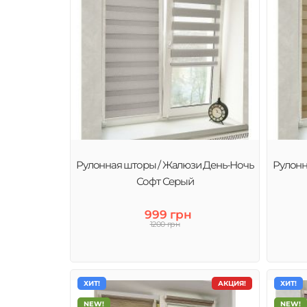
Рулонная шторы / Жалюзи День-Ночь
Рулонн
Софт Серый
999 грн
1200 грн
ХИТ!
АКЦИЯ!
ХИТ!
NEW!
NEW!