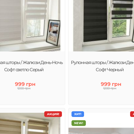
ая шторы / Жалюзи День-Ночь
Рулонная шторы / Жалюзи Де
Софт светло Серый
Софт Черный
999 грн
999 грн
1200 грн
1200 грн
АКЦИЯ!
ХИТ!
NEW!