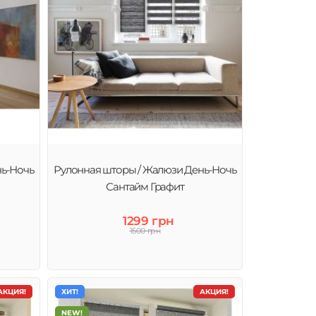
нь-Ночь
Рулонная шторы / Жалюзи День-Ночь
Сантайм Графит
1299 грн
1500 грн
АКЦИЯ!
ХИТ!
АКЦИЯ!
NEW!