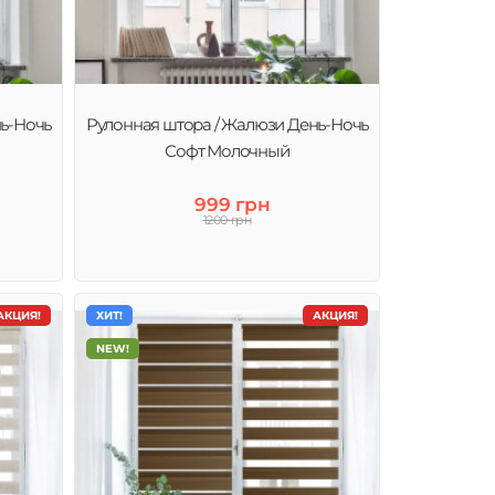
ь-Ночь
Рулонная штора / Жалюзи День-Ночь
Софт Молочный
999 грн
1200 грн
АКЦИЯ!
ХИТ!
АКЦИЯ!
NEW!