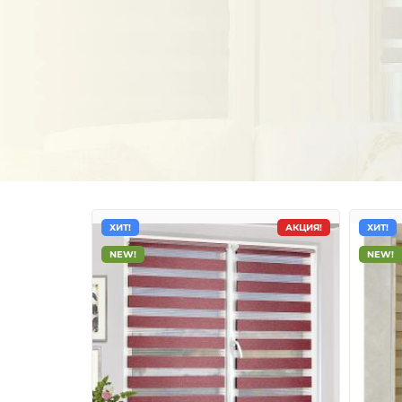
ХИТ!
АКЦИЯ!
ХИТ!
NEW!
NEW!
Тканевые ролеты День-
Ночь