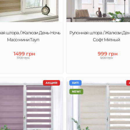
ты
ая штора / Жалюзи День-Ночь
Рулонная штора / Жалюзи Ден
Масо мини Тауп
Софт Мятный
1499 грн
999 грн
1700 грн
1200 грн
АКЦИЯ!
ХИТ!
NEW!