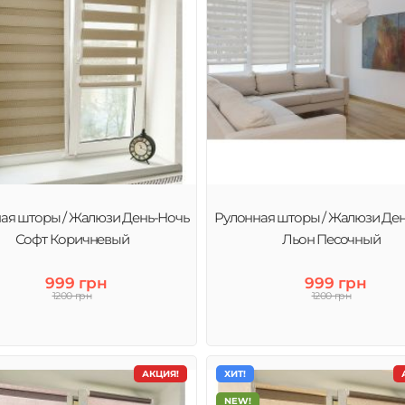
ая шторы / Жалюзи День-Ночь
Рулонная шторы / Жалюзи Де
Софт Коричневый
Льон Песочный
999 грн
999 грн
1200 грн
1200 грн
АКЦИЯ!
ХИТ!
NEW!