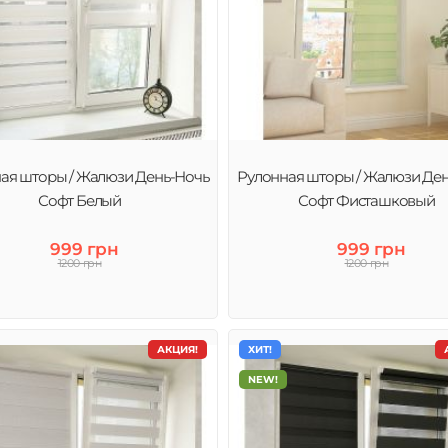
ая шторы / Жалюзи День-Ночь
Рулонная шторы / Жалюзи Де
Софт Белый
Софт Фисташковый
999 грн
999 грн
1200 грн
1200 грн
АКЦИЯ!
ХИТ!
NEW!