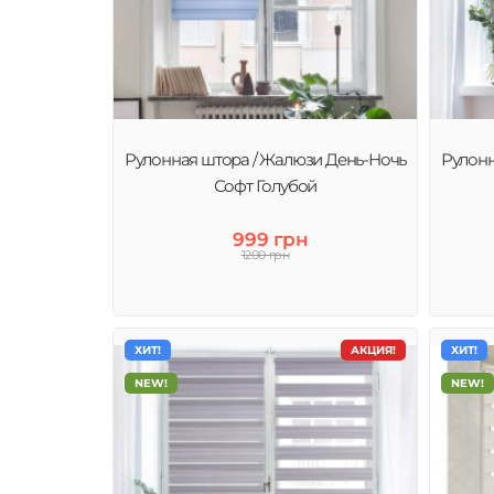
Рулонная штора / Жалюзи День-Ночь
Рулонн
Софт Голубой
999 грн
1200 грн
ХИТ!
АКЦИЯ!
ХИТ!
NEW!
NEW!