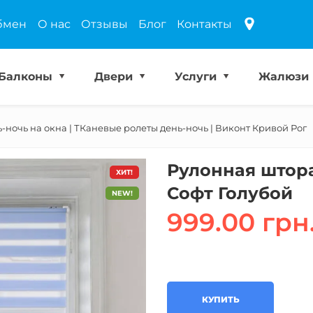
бмен
О нас
Отзывы
Блог
Контакты
Балконы
Двери
Услуги
Жалюзи
ночь на окна | ТКаневые ролеты день-ночь | Виконт Кривой Рог
Рулонная штор
ХИТ!
Софт Голубой
NEW!
999.00 грн
КУПИТЬ