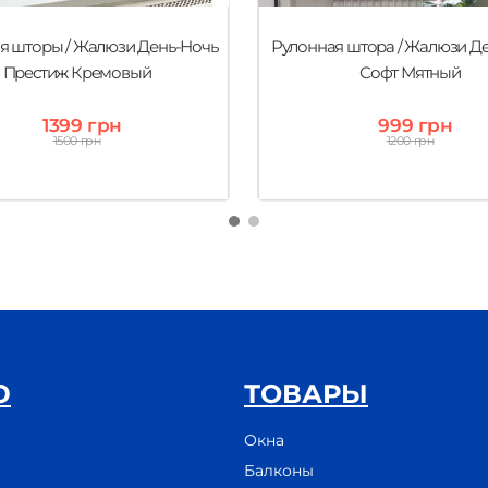
я шторы / Жалюзи День-Ночь
Рулонная штора / Жалюзи Д
Престиж Кремовый
Софт Мятный
1399 грн
999 грн
1500 грн
1200 грн
Ю
ТОВАРЫ
Окна
Балконы