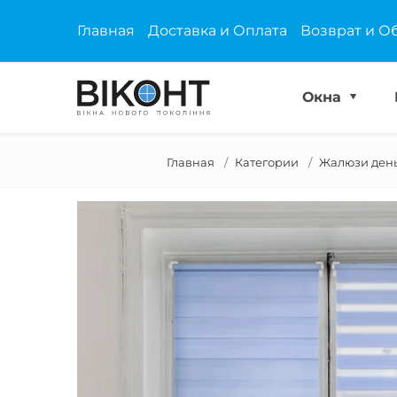
Главная
Доставка и Оплата
Возврат и О
Окна
Главная
Категории
Жалюзи день-