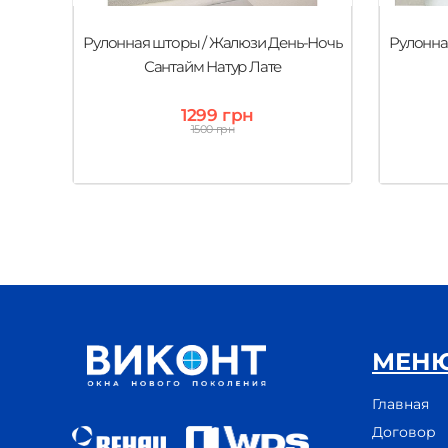
Рулонная шторы / Жалюзи День-Ночь
Рулонна
Сантайм Натур Лате
1299 грн
1500 грн
МЕН
Главная
Договор