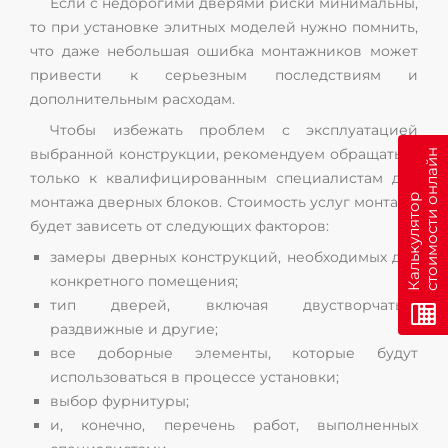
Если с недорогими дверями риски минимальны,
то при установке элитных моделей нужно помнить,
что даже небольшая ошибка монтажников может
привести к серьезным последствиям и
дополнительным расходам.
Чтобы избежать проблем с эксплуатацией
выбранной конструкции, рекомендуем обращаться
н
только к квалифицированным специалистам для
К
а
л
ь
к
у
л
я
т
о
р
с
т
о
и
м
о
с
т
и
о
н
л
а
й
монтажа дверных блоков. Стоимость услуг монтажа
будет зависеть от следующих факторов:
замеры дверных конструкций, необходимых для
конкретного помещения;
тип дверей, включая двустворчатые,
раздвижные и другие;
все доборные элементы, которые будут
использоваться в процессе установки;
выбор фурнитуры;
и, конечно, перечень работ, выполненных