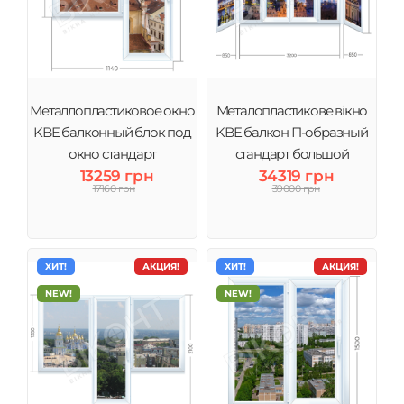
Металлопластиковое окно
Металопластикове вікно
KBE балконный блок под
KBE балкон П-образный
окно стандарт
стандарт большой
13259 грн
34319 грн
17160 грн
39000 грн
ХИТ!
АКЦИЯ!
ХИТ!
АКЦИЯ!
NEW!
NEW!