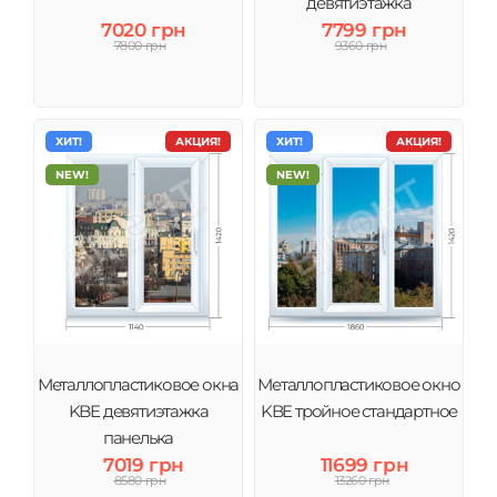
девятиэтажка
7020 грн
7799 грн
7800 грн
9360 грн
ХИТ!
АКЦИЯ!
ХИТ!
АКЦИЯ!
NEW!
NEW!
Металлопластиковое окна
Металлопластиковое окно
KBE девятиэтажка
KBE тройное стандартное
панелька
7019 грн
11699 грн
8580 грн
13260 грн