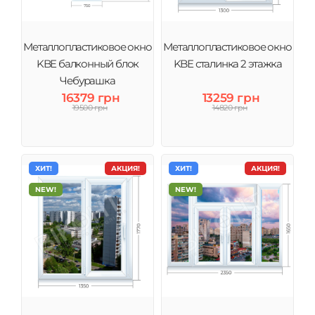
Металлопластиковое окно
Металлопластиковое окно
KBE балконный блок
KBE сталинка 2 этажка
Чебурашка
16379 грн
13259 грн
19500 грн
14820 грн
ХИТ!
АКЦИЯ!
ХИТ!
АКЦИЯ!
NEW!
NEW!