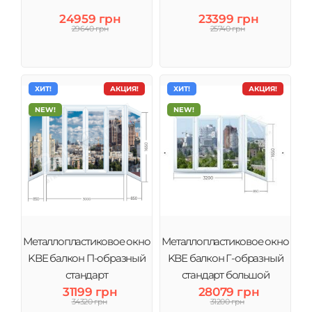
24959 грн
23399 грн
29640 грн
25740 грн
ХИТ!
АКЦИЯ!
ХИТ!
АКЦИЯ!
NEW!
NEW!
Металлопластиковое окно
Металлопластиковое окно
KBE балкон П-образный
KBE балкон Г-образный
стандарт
стандарт большой
31199 грн
28079 грн
34320 грн
31200 грн