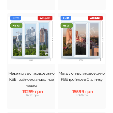
ХИТ!
АКЦИЯ!
ХИТ!
АКЦИЯ!
NEW!
NEW!
Металлопластиковое окно
Металлопластиковое окно
KBE тройное стандартное
KBE тройное в Сталинку
чешка
13259 грн
15599 грн
14820 грн
17160 грн