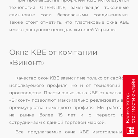
При производстве профилей KBE используется
технология GREENLINE, заменяющая токсичные
свинцовые соли безопасными соединениями.
Также стоит отметить, что пластиковые окна KBE
имеют доступные цены для жителей Украины.
Окна KBE от компании
«Виконт»
Качество окон KBE зависит не только от свойств
н
используемого профиля, но и от технологий их
производства. Пластиковые окна KBE от компании
К
а
л
ь
к
у
л
я
т
о
р
с
т
о
и
м
о
с
т
и
о
н
л
а
й
«Виконт» позволяют максимально реализовать все
преимущества немецкого профиля. Мы работаем
на рынке более 15 лет и с первого дня
сотрудничаем с данной торговой маркой.
Все предлагаемые окна KBE изготовлены в