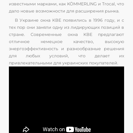
известными марками, как KÖMMERLING и Trocal, что
дало новые возможности для расширения рынка.
В Украине окна KBE появились в 1996 году, и с
тех пор они заняли одну из лидирующих позиций в
стране. Современные окна KBE предлагают
отличное немецкое качество, высокую
энергоэффективность и разнообразные решения
для любых условий, что делает их
привлекательными для украинских покупателей.