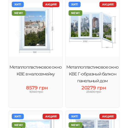
ХИТ!
АКЦИЯ!
ХИТ!
АКЦИЯ!
NEW!
NEW!
Металлопластиковое окно
Металлопластиковое окно
KBE в малосемейку
KBE Г-образный балкон
панельный дом
8579 грн
20279 грн
10140 грн
23400 грн
ХИТ!
АКЦИЯ!
ХИТ!
АКЦИЯ!
NEW!
NEW!