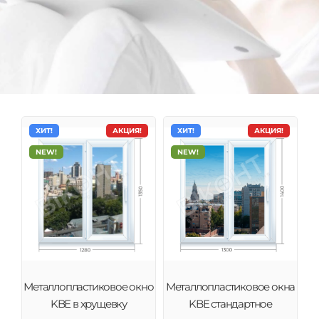
ХИТ!
АКЦИЯ!
ХИТ!
АКЦИЯ!
NEW!
NEW!
Металлопластиковые окна KBE
Системы KBE характеризуются настоящим немецким
Металлопластиковое окно
Металлопластиковое окна
качеством, исключительной надежностью и
KBE в хрущевку
KBE стандартное
техническими инновациями.