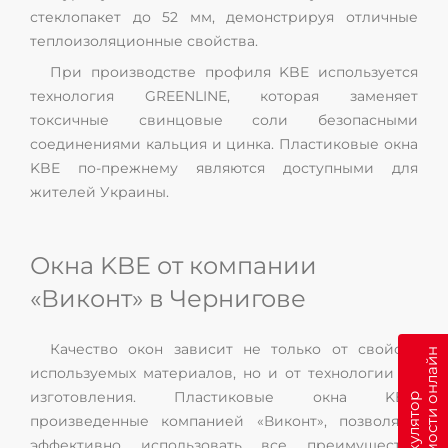
стеклопакет до 52 мм, демонстрируя отличные
теплоизоляционные свойства.
При производстве профиля KBE используется
технология GREENLINE, которая заменяет
токсичные свинцовые соли безопасными
соединениями кальция и цинка. Пластиковые окна
KBE по-прежнему являются доступными для
жителей Украины.
Окна KBE от компании
«Виконт» в Чернигове
Качество окон зависит не только от свойств
н
используемых материалов, но и от технологии их
изготовления. Пластиковые окна KBE,
К
а
л
ь
к
у
л
я
т
о
р
с
т
о
и
м
о
с
т
и
о
н
л
а
й
произведенные компанией «Виконт», позволяют
эффективно использовать все преимущества