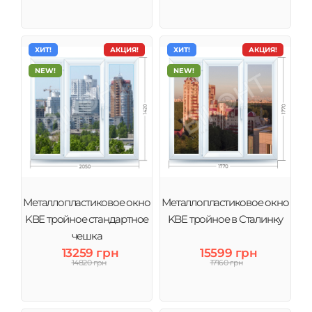
ХИТ!
АКЦИЯ!
ХИТ!
АКЦИЯ!
NEW!
NEW!
Металлопластиковое окно
Металлопластиковое окно
KBE тройное стандартное
KBE тройное в Сталинку
чешка
13259 грн
15599 грн
14820 грн
17160 грн