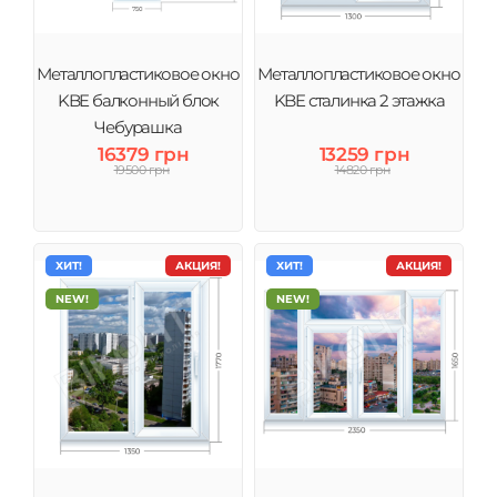
Металлопластиковое окно
Металлопластиковое окно
KBE балконный блок
KBE сталинка 2 этажка
Чебурашка
16379 грн
13259 грн
19500 грн
14820 грн
ХИТ!
АКЦИЯ!
ХИТ!
АКЦИЯ!
NEW!
NEW!