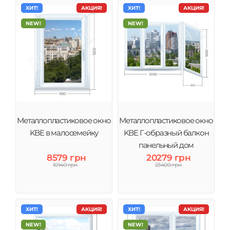
ХИТ!
АКЦИЯ!
ХИТ!
АКЦИЯ!
NEW!
NEW!
Металлопластиковое окно
Металлопластиковое окно
KBE в малосемейку
KBE Г-образный балкон
панельный дом
8579 грн
20279 грн
10140 грн
23400 грн
ХИТ!
АКЦИЯ!
ХИТ!
АКЦИЯ!
NEW!
NEW!