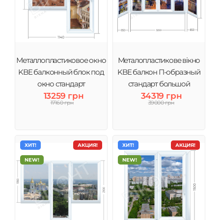
Металлопластиковое окно
Металопластикове вікно
KBE балконный блок под
KBE балкон П-образный
окно стандарт
стандарт большой
13259 грн
34319 грн
17160 грн
39000 грн
ХИТ!
АКЦИЯ!
ХИТ!
АКЦИЯ!
NEW!
NEW!