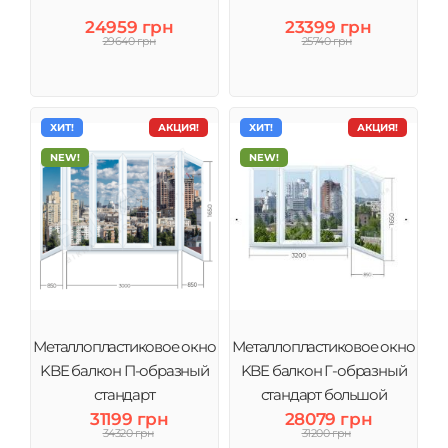
24959 грн
23399 грн
29640 грн
25740 грн
ХИТ!
АКЦИЯ!
ХИТ!
АКЦИЯ!
NEW!
NEW!
Металлопластиковое окно
Металлопластиковое окно
KBE балкон П-образный
KBE балкон Г-образный
стандарт
стандарт большой
31199 грн
28079 грн
34320 грн
31200 грн