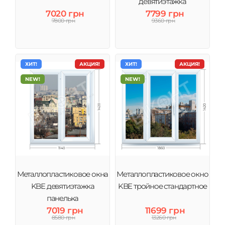
девятиэтажка
7020 грн
7799 грн
7800 грн
9360 грн
ХИТ!
АКЦИЯ!
ХИТ!
АКЦИЯ!
NEW!
NEW!
Металлопластиковое окна
Металлопластиковое окно
KBE девятиэтажка
KBE тройное стандартное
панелька
7019 грн
11699 грн
8580 грн
13260 грн