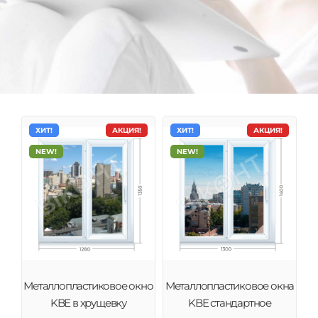
ХИТ!
АКЦИЯ!
ХИТ!
АКЦИЯ!
NEW!
NEW!
Металлопластиковые окна KBE
Системы KBE характеризуются настоящим немецким
Металлопластиковое окно
Металлопластиковое окна
качеством, исключительной надежностью и
KBE в хрущевку
KBE стандартное
техническими инновациями.