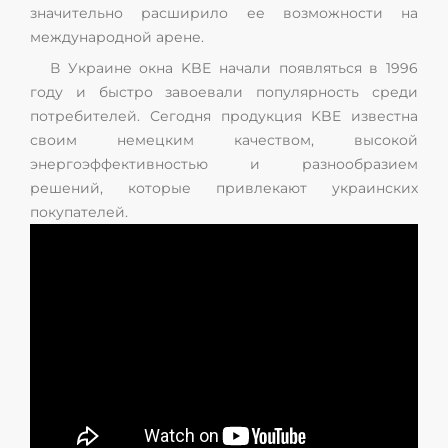
значительно расширило ее возможности на
международной арене.
В Украине окна KBE начали появляться в 1996
году и быстро завоевали популярность среди
потребителей. Сегодня продукция KBE известна
своим немецким качеством, высокой
энергоэффективностью и разнообразием
решений, которые привлекают украинских
покупателей.