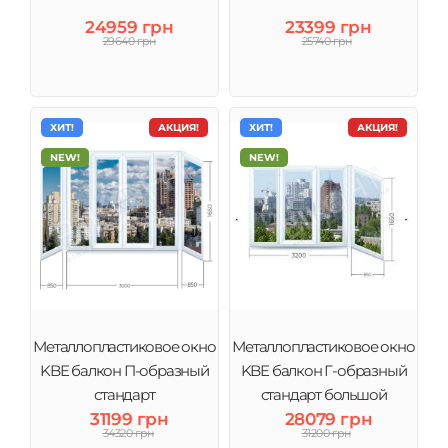
24959 грн
23399 грн
29640 грн
25740 грн
ХИТ!
АКЦИЯ!
ХИТ!
АКЦИЯ!
NEW!
NEW!
Металлопластиковое окно
Металлопластиковое окно
KBE балкон П-образный
KBE балкон Г-образный
стандарт
стандарт большой
31199 грн
28079 грн
34320 грн
31200 грн