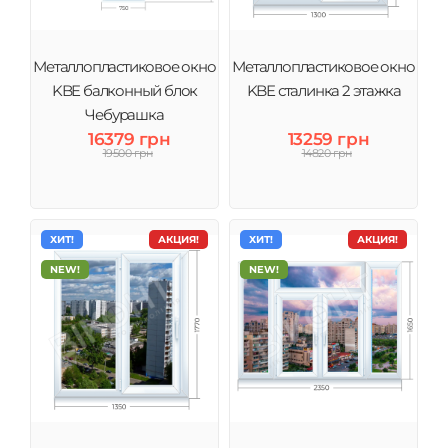
Металлопластиковое окно
Металлопластиковое окно
KBE балконный блок
KBE сталинка 2 этажка
Чебурашка
16379 грн
13259 грн
19500 грн
14820 грн
ХИТ!
АКЦИЯ!
ХИТ!
АКЦИЯ!
NEW!
NEW!