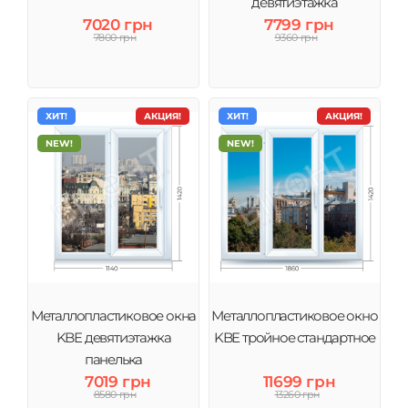
девятиэтажка
7020 грн
7799 грн
7800 грн
9360 грн
ХИТ!
АКЦИЯ!
ХИТ!
АКЦИЯ!
NEW!
NEW!
Металлопластиковое окна
Металлопластиковое окно
KBE девятиэтажка
KBE тройное стандартное
панелька
7019 грн
11699 грн
8580 грн
13260 грн