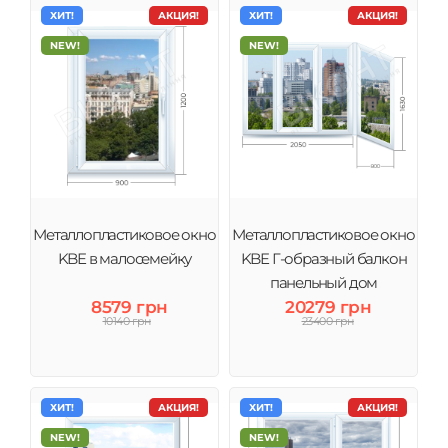
ХИТ!
АКЦИЯ!
ХИТ!
АКЦИЯ!
NEW!
NEW!
Металлопластиковое окно
Металлопластиковое окно
KBE в малосемейку
KBE Г-образный балкон
панельный дом
8579 грн
20279 грн
10140 грн
23400 грн
ХИТ!
АКЦИЯ!
ХИТ!
АКЦИЯ!
NEW!
NEW!