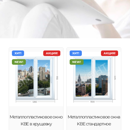
ХИТ!
АКЦИЯ!
ХИТ!
АКЦИЯ!
NEW!
NEW!
Металлопластиковые окна KBE
Системы KBE характеризуются настоящим немецким
Металлопластиковое окно
Металлопластиковое окна
качеством, исключительной надежностью и
KBE в хрущевку
KBE стандартное
техническими инновациями.