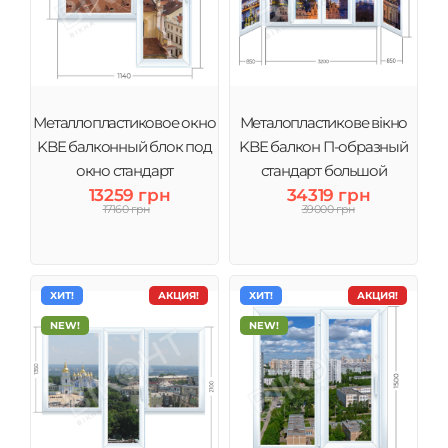
Металлопластиковое окно
Металопластикове вікно
KBE балконный блок под
KBE балкон П-образный
окно стандарт
стандарт большой
13259 грн
34319 грн
17160 грн
39000 грн
ХИТ!
АКЦИЯ!
ХИТ!
АКЦИЯ!
NEW!
NEW!