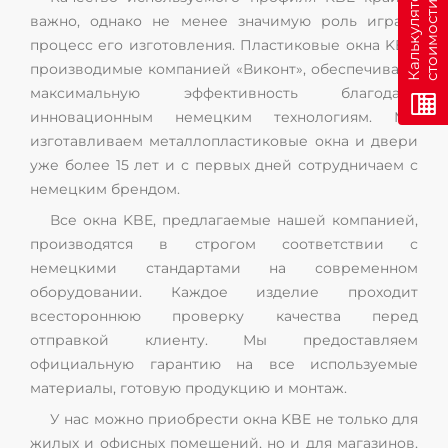
н
К
а
л
ь
к
у
л
я
т
о
р
с
т
о
и
м
о
с
т
и
о
н
л
а
й
важно, однако не менее значимую роль играет
процесс его изготовления. Пластиковые окна KBE,
производимые компанией «Виконт», обеспечивают
максимальную эффективность благодаря
инновационным немецким технологиям. Мы
изготавливаем металлопластиковые окна и двери
уже более 15 лет и с первых дней сотрудничаем с
немецким брендом.
Все окна KBE, предлагаемые нашей компанией,
производятся в строгом соответствии с
немецкими стандартами на современном
оборудовании. Каждое изделие проходит
всестороннюю проверку качества перед
отправкой клиенту. Мы предоставляем
официальную гарантию на все используемые
материалы, готовую продукцию и монтаж.
У нас можно приобрести окна KBE не только для
жилых и офисных помещений, но и для магазинов,