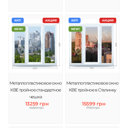
ХИТ!
АКЦИЯ!
ХИТ!
АКЦИЯ!
NEW!
NEW!
Металлопластиковое окно
Металлопластиковое окно
KBE тройное стандартное
KBE тройное в Сталинку
чешка
13259 грн
15599 грн
14820 грн
17160 грн