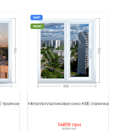
ХИТ!
ХИТ!
NEW!
NEW
E тройное
Металлопластиковое окно KBE сталинка
Метал
14819 грн
16380 грн