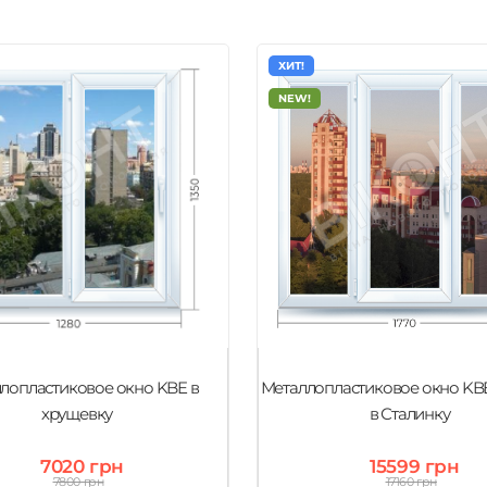
ХИТ!
NEW!
лопластиковое окно KBE в
Металлопластиковое окно KB
хрущевку
в Сталинку
7020 грн
15599 грн
7800 грн
17160 грн