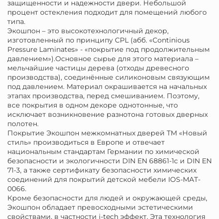
защищенности и надежности двери. Небольшой
процент остекления подходит для помещений любого
типа.
Экошпон – это высокотехнологичный декор,
изготовленный по принципу CPL (абб. «Continious
Pressure Laminates» - «покрытие под продолжительным
давлением»).Основное сырье для этого материала –
мельчайшие частицы дерева (отходы древесного
производства), соединённые силиконовым связующим
под давлением. Материал окрашивается на начальных
этапах производства, перед смешиванием. Поэтому,
все покрытия в одном декоре однотонные, что
исключает возникновение разнотона готовых дверных
полотен.
Покрытие Экошпон межкомнатных дверей ТМ «Новый
стиль» производиться в Европе и отвечает
национальным стандартам Германии по химической
безопасности и экологичности DIN EN 68861-1c и DIN EN
71-3, а также сертификату безопасности химических
соединений для покрытий детской мебели IOS-MAT-
0066.
Кроме безопасности для людей и окружающей среды,
Экошпон обладает превосходными эстетическими
свойствами, в частности i-tech эффект. Эта технология