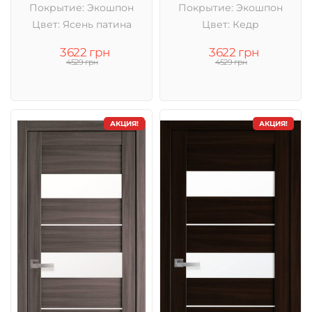
Покрытие: Экошпон
Покрытие: Экошпон
Цвет: Ясень патина
Цвет: Кедр
3622 грн
3622 грн
4529 грн
4529 грн
АКЦИЯ!
АКЦИЯ!