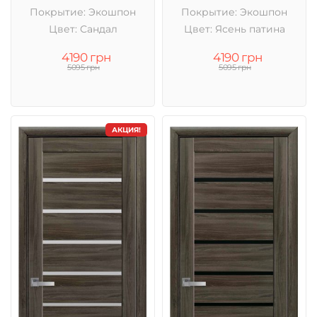
Покрытие: Экошпон
Покрытие: Экошпон
Цвет: Сандал
Цвет: Ясень патина
4190 грн
4190 грн
5095 грн
5095 грн
АКЦИЯ!