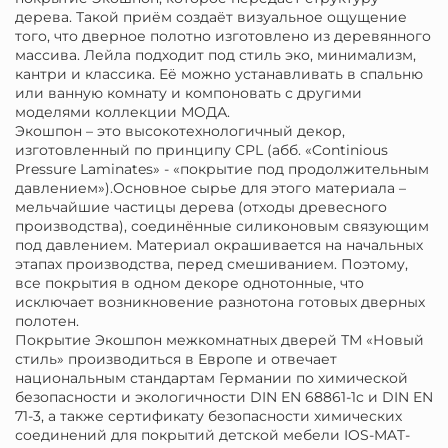
дерева. Такой приём создаёт визуальное ощущение
того, что дверное полотно изготовлено из деревянного
массива. Лейла подходит под стиль эко, минимализм,
кантри и классика. Её можно устанавливать в спальню
или ванную комнату и компоновать с другими
моделями коллекции МОДА.
Экошпон – это высокотехнологичный декор,
изготовленный по принципу CPL (абб. «Continious
Pressure Laminates» - «покрытие под продолжительным
давлением»).Основное сырье для этого материала –
мельчайшие частицы дерева (отходы древесного
производства), соединённые силиконовым связующим
под давлением. Материал окрашивается на начальных
этапах производства, перед смешиванием. Поэтому,
все покрытия в одном декоре однотонные, что
исключает возникновение разнотона готовых дверных
полотен.
Покрытие Экошпон межкомнатных дверей ТМ «Новый
стиль» производиться в Европе и отвечает
национальным стандартам Германии по химической
безопасности и экологичности DIN EN 68861-1c и DIN EN
71-3, а также сертификату безопасности химических
соединений для покрытий детской мебели IOS-MAT-