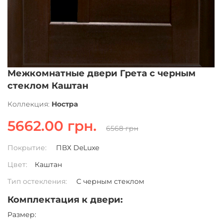
Межкомнатные двери Грета с черным
стеклом Каштан
Коллекция:
Ностра
5662.00 грн.
6568 грн
Покрытие:
ПВХ DeLuxe
Цвет:
Каштан
Тип остекления:
С черным стеклом
Комплектация к двери:
Pазмер: