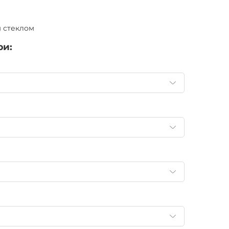
 стеклом
ри: