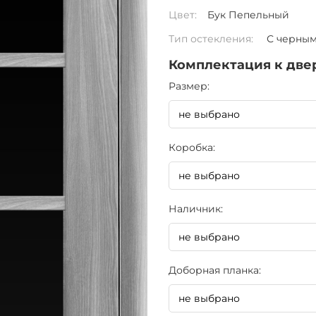
Цвет:
Бук Пепельный
Тип остекления:
С черным
Комплектация к две
Pазмер:
Коробка:
Наличник:
Доборная планка: