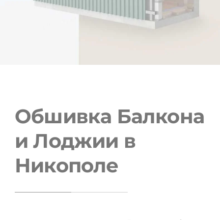
Обшивка Балкона
и Лоджии в
Никополе
Обшивка балконів та лоджій у Кривому Розі
Ремонт лоджії під ключ: обшивка та утеплення лоджії
зсередини та зовні, виготовлення та встановлення
вікон, монтаж освітлювальних систем