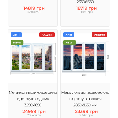
2350х1650
14819 грн
18719 грн
16380 грн
21840 грн
ХИТ!
АКЦИЯ!
ХИТ!
АКЦИЯ!
NEW!
NEW!
Металлопластиковое окно
Металлопластиковое окно
в детскую лоджия
в детскую лоджия
3250х1650
2850х1650 мм
24959 грн
23399 грн
29640 грн
25740 грн