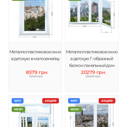
Металлопластиковое окно
Металлопластиковое окно
в детскую в малосемейку
в детскую Г-образный
балкон панельный дом
8579 грн
20279 грн
10140 грн
23400 грн
ХИТ!
АКЦИЯ!
ХИТ!
АКЦИЯ!
NEW!
NEW!