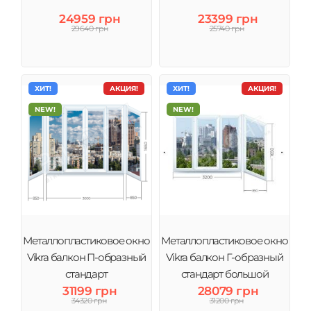
24959 грн
23399 грн
29640 грн
25740 грн
ХИТ!
АКЦИЯ!
ХИТ!
АКЦИЯ!
NEW!
NEW!
Металлопластиковое окно
Металлопластиковое окно
Vikra балкон П-образный
Vikra балкон Г-образный
стандарт
стандарт большой
31199 грн
28079 грн
34320 грн
31200 грн