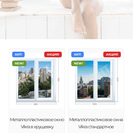
ХИТ!
АКЦИЯ!
ХИТ!
АКЦИЯ!
NEW!
NEW!
Металлопластиковые окна Vikra
Компания Vikra работает на рынке светопрозрачных
конструкций с 2000 года. Эффективные методы
Металлопластиковое окно
Металлопластиковое окна
управления и внедрение смелых проектов
Vikra в хрущевку
Vikra стандартное
позволили нам в кратчайшие сроки захватить