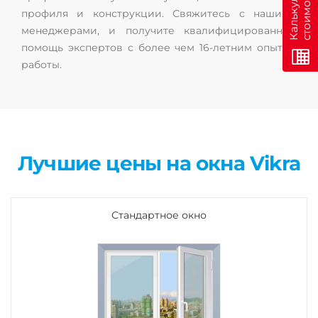
К
а
л
ь
к
у
л
я
т
о
р
с
т
о
и
м
о
с
т
и
о
н
л
а
й
профиля и конструкции. Свяжитесь с нашими
менеджерами, и получите квалифицированную
помощь экспертов с более чем 16-летним опытом
работы.
Лучшие цены на окна Vikra
Стандартное окно