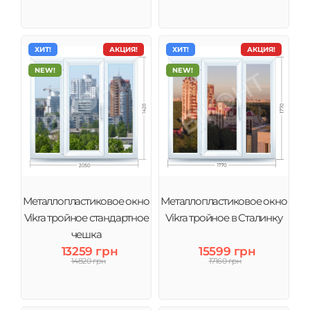
ХИТ!
АКЦИЯ!
ХИТ!
АКЦИЯ!
NEW!
NEW!
Металлопластиковое окно
Металлопластиковое окно
Vikra тройное стандартное
Vikra тройное в Сталинку
чешка
13259 грн
15599 грн
14820 грн
17160 грн