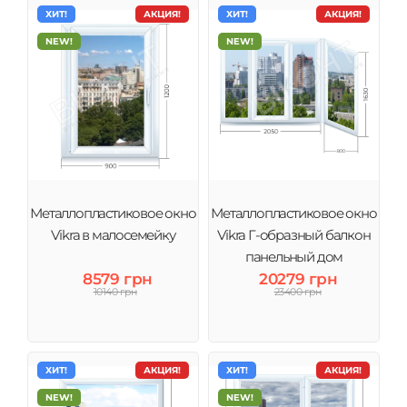
ХИТ!
АКЦИЯ!
ХИТ!
АКЦИЯ!
NEW!
NEW!
Металлопластиковое окно
Металлопластиковое окно
Vikra в малосемейку
Vikra Г-образный балкон
панельный дом
8579 грн
20279 грн
10140 грн
23400 грн
ХИТ!
АКЦИЯ!
ХИТ!
АКЦИЯ!
NEW!
NEW!