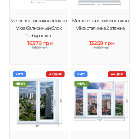
Металлопластиковое окно
Металлопластиковое окно
Vikra балконный блок
Vikra сталинка 2 этажка
Чебурашка
16379 грн
13259 грн
19500 грн
14820 грн
ХИТ!
АКЦИЯ!
ХИТ!
АКЦИЯ!
NEW!
NEW!