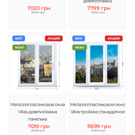
лидерство в оконном сегменте рынка.
девятиэтажка
7020 грн
7799 грн
7800 грн
9360 грн
ХИТ!
АКЦИЯ!
ХИТ!
АКЦИЯ!
NEW!
NEW!
Металлопластиковое окна
Металлопластиковое окно
Vikra девятиэтажка
Vikra тройное стандартное
панелька
7019 грн
11699 грн
8580 грн
13260 грн