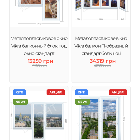
Металлопластиковое окно
Металопластикове вікно
Vikra балконный блок под
Vikra балкон П-образный
окно стандарт
стандарт большой
13259 грн
34319 грн
17160 грн
39000 грн
ХИТ!
АКЦИЯ!
ХИТ!
АКЦИЯ!
NEW!
NEW!