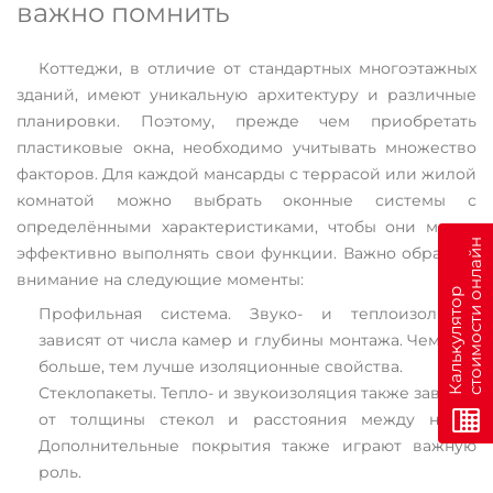
важно помнить
Коттеджи, в отличие от стандартных многоэтажных
зданий, имеют уникальную архитектуру и различные
планировки. Поэтому, прежде чем приобретать
пластиковые окна, необходимо учитывать множество
факторов. Для каждой мансарды с террасой или жилой
комнатой можно выбрать оконные системы с
определёнными характеристиками, чтобы они могли
н
эффективно выполнять свои функции. Важно обратить
внимание на следующие моменты:
К
а
л
ь
к
у
л
я
т
о
р
с
т
о
и
м
о
с
т
и
о
н
л
а
й
Профильная система. Звуко- и теплоизоляция
зависят от числа камер и глубины монтажа. Чем они
больше, тем лучше изоляционные свойства.
Стеклопакеты. Тепло- и звукоизоляция также зависят
от толщины стекол и расстояния между ними.
Дополнительные покрытия также играют важную
роль.