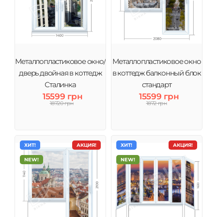
Металлопластиковое окно/
Металлопластиковое окно
дверь двойная в коттедж
в коттедж балконный блок
Сталинка
стандарт
15599 грн
15599 грн
18720 грн
1872 грн
ХИТ!
АКЦИЯ!
ХИТ!
АКЦИЯ!
NEW!
NEW!