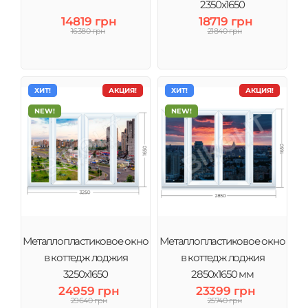
2350х1650
14819 грн
18719 грн
16380 грн
21840 грн
ХИТ!
АКЦИЯ!
ХИТ!
АКЦИЯ!
NEW!
NEW!
Металлопластиковое окно
Металлопластиковое окно
в коттедж лоджия
в коттедж лоджия
3250х1650
2850х1650 мм
24959 грн
23399 грн
29640 грн
25740 грн