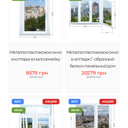
Металлопластиковое окно
Металлопластиковое окно
в коттедж в малосемейку
в коттедж Г-образный
балкон панельный дом
8579 грн
20279 грн
10140 грн
23400 грн
ХИТ!
АКЦИЯ!
ХИТ!
АКЦИЯ!
NEW!
NEW!