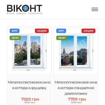
ХИТ!
АКЦИЯ!
ХИТ!
АКЦИЯ!
NEW!
NEW!
Металлопластиковое окно
Металлопластиковое окна
в коттедж в хрущевку
в коттедж стандартное
девятиэтажка
7020 грн
7799 грн
7800 грн
9360 грн