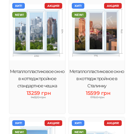
ХИТ!
АКЦИЯ!
ХИТ!
АКЦИЯ!
NEW!
NEW!
Металлопластиковое окно
Металлопластиковое окно
в коттедж тройное
в коттедж тройное в
стандартное чешка
Сталинку
13259 грн
15599 грн
14820 грн
17160 грн
ХИТ!
АКЦИЯ!
ХИТ!
АКЦИЯ!
NEW!
NEW!