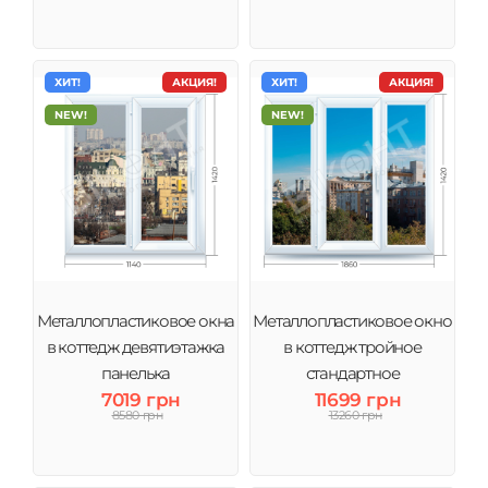
ХИТ!
АКЦИЯ!
ХИТ!
АКЦИЯ!
NEW!
NEW!
Металлопластиковое окна
Металлопластиковое окно
в коттедж девятиэтажка
в коттедж тройное
панелька
стандартное
7019 грн
11699 грн
8580 грн
13260 грн