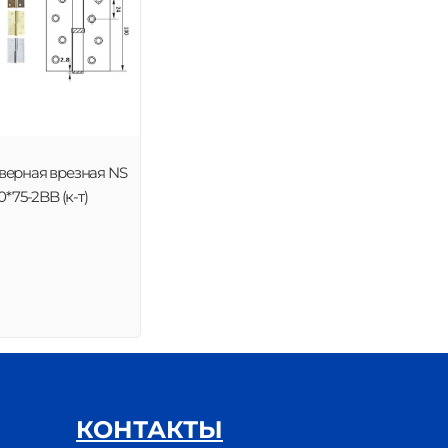
верная врезная NS
0*75-2BB (к-т)
КОНТАКТЫ