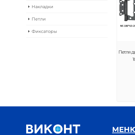
Накладки
Петли
Фиксаторы
Петля д
1
МЕН