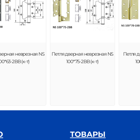
верная неврезная NS
Петля дверная неврезная NS
Петля д
00*63-2BB (к-т)
100*75-2BB (к-т)
10
Ю
ТОВАРЫ