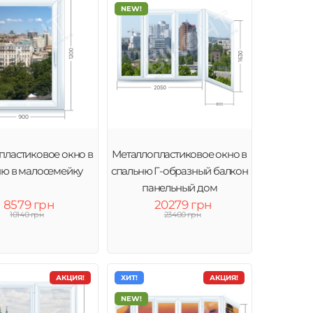
NEW!
пластиковое окно в
Металлопластиковое окно в
ню в малосемейку
спальню Г-образный балкон
панельный дом
8579 грн
20279 грн
10140 грн
23400 грн
АКЦИЯ!
ХИТ!
АКЦИЯ!
NEW!