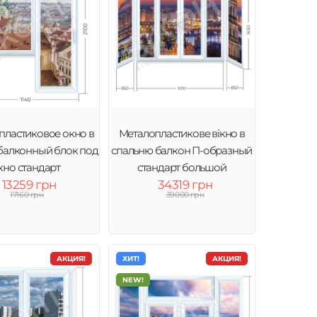
пластиковое окно в
Металопластикове вікно в
балконный блок под
спальню балкон П-образный
кно стандарт
стандарт большой
13259 грн
34319 грн
17160 грн
39000 грн
АКЦИЯ!
ХИТ!
АКЦИЯ!
NEW!