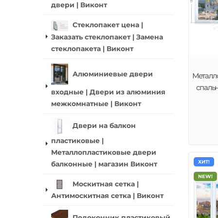
двери | Виконт
Стеклопакет цена |
Заказать стеклопакет | Замена
стеклопакета | Виконт
Алюминиевые двери
Металл
спаль
входные | Двери из алюминия
межкомнатные | Виконт
Двери на балкон
пластиковые |
Металлопластиковые двери
ХИТ!
балконные | магазин Виконт
NEW!
Москитная сетка |
Антимоскитная сетка | Виконт
Подоконник пластиковый