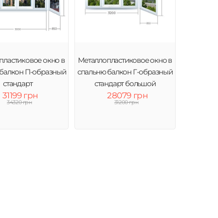
пластиковое окно в
Металлопластиковое окно в
 балкон П-образный
спальню балкон Г-образный
стандарт
стандарт большой
31199 грн
28079 грн
34320 грн
31200 грн