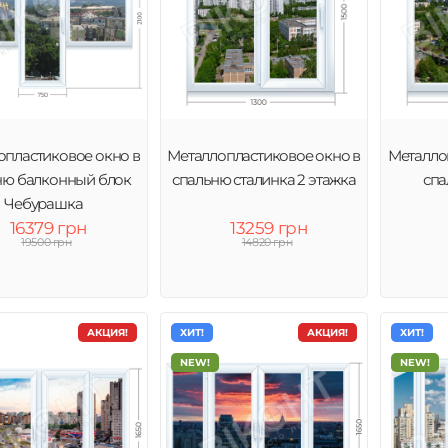
опластиковое окно в
Металлопластиковое окно в
Металло
ню балконный блок
спальню сталинка 2 этажка
спа
Чебурашка
16379 грн
13259 грн
19500 грн
14820 грн
АКЦИЯ!
ХИТ!
АКЦИЯ!
ХИТ!
NEW!
NEW!