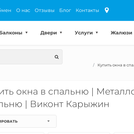
бмен
О нас
Отзывы
Блог
Контакты
Балконы
Двери
Услуги
Жалюзи
Купить окна в сп
ить окна в спальню | Металл
льню | Виконт Карыжин
ИРОВАТЬ