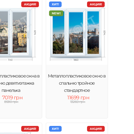
АКЦИЯ!
ХИТ!
АКЦИЯ!
NEW!
пластиковое окна в
Металлопластиковое окно в
ню девятиэтажка
спальню тройное
панелька
стандартное
7019 грн
11699 грн
8580 грн
13260 грн
АКЦИЯ!
ХИТ!
АКЦИЯ!