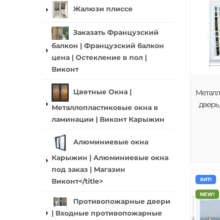
Жалюзи плиссе
Заказать Французский
балкон | Французский балкон
цена | Остекление в пол |
Виконт
Металл
Цветные Окна |
дверь
Металлопластиковые окна в
ламинации | Виконт Карыжин
Алюминиевые окна
Карыжин | Алюминиевые окна
под заказ | Магазин
ХИТ!
Виконт</title>
NEW!
Противопожарные двери
| Входные противопожарные