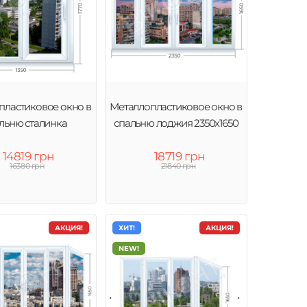
пластиковое окно в
Металлопластиковое окно в
льню сталинка
спальню лоджия 2350х1650
14819 грн
18719 грн
16380 грн
21840 грн
АКЦИЯ!
ХИТ!
АКЦИЯ!
NEW!