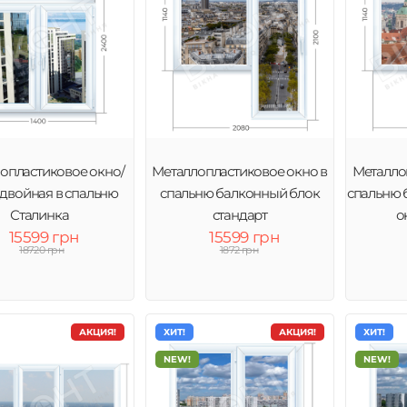
опластиковое окно/
Металлопластиковое окно в
Металло
 двойная в спальню
спальню балконный блок
спальню 
Сталинка
стандарт
о
15599 грн
15599 грн
18720 грн
1872 грн
АКЦИЯ!
ХИТ!
АКЦИЯ!
ХИТ!
NEW!
NEW!