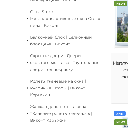
Винтера цена | Виконт
NEW!
Окна Steko |
Металлопластиковые окна Стеко
цена | Виконт
Балконный блок | Балконный
блок цена | Виконт
Скрытые двери | Двери
скрытого монтажа | Грунтованые
Металл
двери под покраску
сп
ст
Ролеты тканевые на окна |
Рулонные шторы | Виконт
Карыжин
Жалюзи день-ночь на окна |
ТКаневые ролеты день-ночь |
ХИТ!
Виконт Карыжин
NEW!