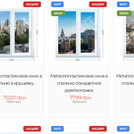
АКЦИЯ!
ХИТ!
АКЦИЯ!
ХИТ!
NEW!
NEW!
опластиковое окно в
Металлопластиковое окна в
Металло
льню в хрущевку
спальню стандартное
спаль
девятиэтажка
7020 грн
7799 грн
7800 грн
9360 грн
АКЦИЯ!
ХИТ!
АКЦИЯ!
ХИТ!