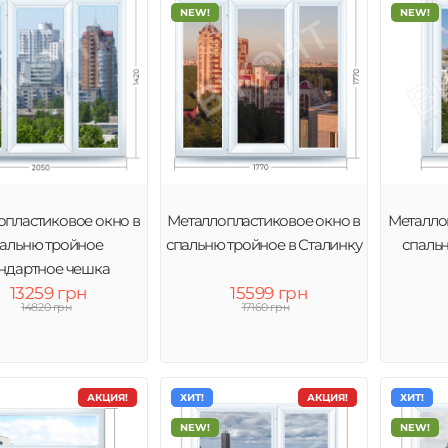
NEW!
NEW!
опластиковое окно в
Металлопластиковое окно в
Металло
альню тройное
спальню тройное в Сталинку
спаль
андартное чешка
13259 грн
15599 грн
14820 грн
17160 грн
АКЦИЯ!
ХИТ!
АКЦИЯ!
ХИТ!
NEW!
NEW!