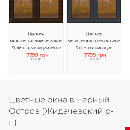
Цветное
Цветное
металлопластиковое окно
металлопластиковое окно
Steko в ламинации венге
Steko в ламинации
тонировка бронза
7799 грн
Антрацит тонировка
7799 грн
9360 грн
9360 грн
бронза
Цветные окна в Черный
Остров (Жидачевский р-
н)