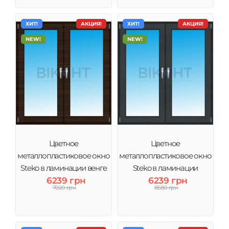
ХИТ!
АКЦИЯ!
ХИТ!
АКЦИЯ!
NEW!
NEW!
Цветное
Цветное
металлопластиковое окно
металлопластиковое окно
Steko в ламинации венге
Steko в ламинации
6239 грн
6239 грн
Антрацит
7020 грн
8580 грн