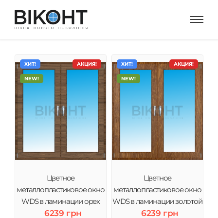
ХИТ!
АКЦИЯ!
ХИТ!
АКЦИЯ!
NEW!
NEW!
Цветное
Цветное
металлопластиковое окно
металлопластиковое окно
WDS в ламинации орех
WDS в ламинации золотой
6239 грн
6239 грн
дуб