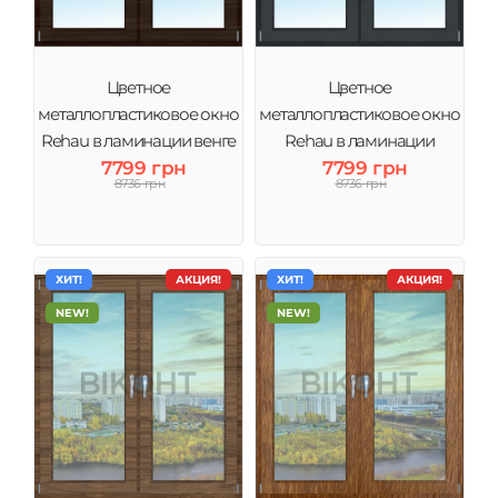
Цветное
Цветное
металлопластиковое окно
металлопластиковое окно
Rehau в ламинации венге
Rehau в ламинации
7799 грн
7799 грн
Антрацит
8736 грн
8736 грн
ХИТ!
АКЦИЯ!
ХИТ!
АКЦИЯ!
NEW!
NEW!