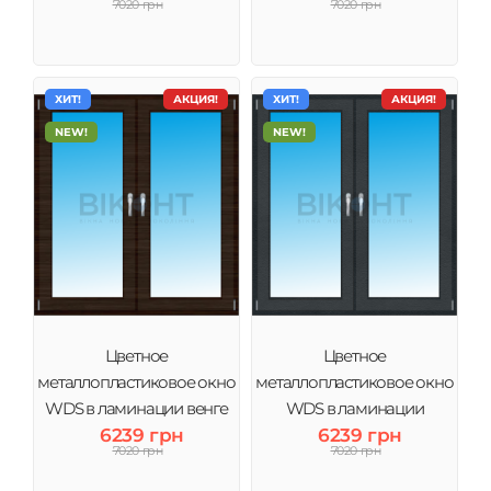
7020 грн
7020 грн
ХИТ!
АКЦИЯ!
ХИТ!
АКЦИЯ!
NEW!
NEW!
Цветное
Цветное
металлопластиковое окно
металлопластиковое окно
WDS в ламинации венге
WDS в ламинации
6239 грн
6239 грн
Антрацит
7020 грн
7020 грн