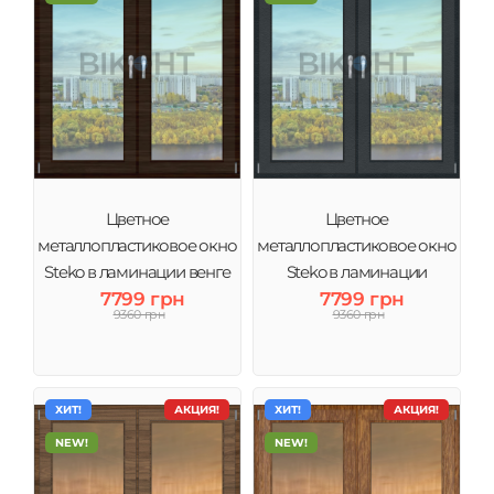
Цветное
Цветное
металлопластиковое окно
металлопластиковое окно
Steko в ламинации венге
Steko в ламинации
тонировка зеркало
7799 грн
Антрацит тонировка
7799 грн
9360 грн
9360 грн
зеркало
ХИТ!
АКЦИЯ!
ХИТ!
АКЦИЯ!
NEW!
NEW!