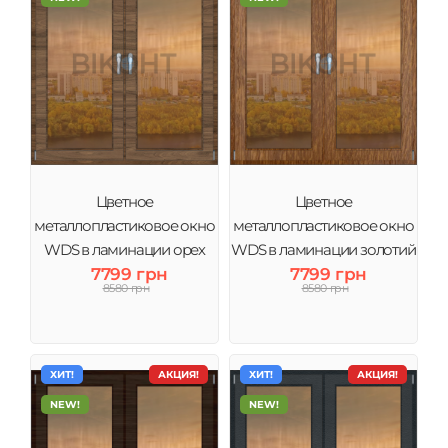
Цветное
Цветное
металлопластиковое окно
металлопластиковое окно
WDS в ламинации орех
WDS в ламинации золотий
тонировка бронза
7799 грн
дуб тонировка бронза
7799 грн
8580 грн
8580 грн
ХИТ!
АКЦИЯ!
ХИТ!
АКЦИЯ!
NEW!
NEW!