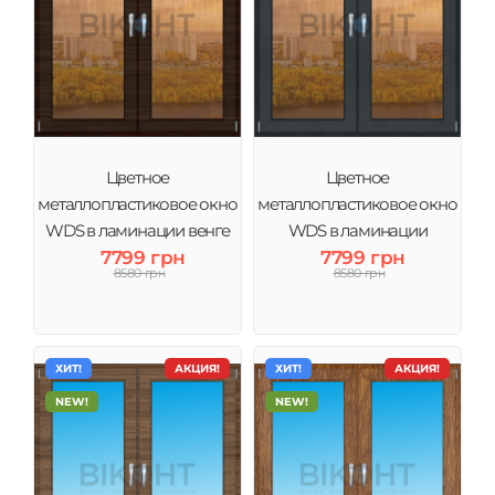
Цветное
Цветное
металлопластиковое окно
металлопластиковое окно
WDS в ламинации венге
WDS в ламинации
тонировка бронза
7799 грн
антрацит тонировка
7799 грн
8580 грн
8580 грн
бронза
ХИТ!
АКЦИЯ!
ХИТ!
АКЦИЯ!
NEW!
NEW!