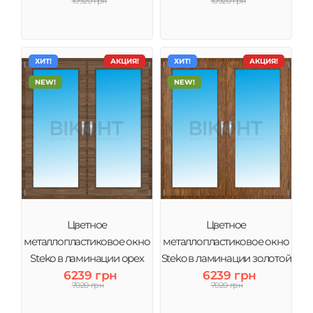
10920 грн
10920 грн
бронза
ХИТ!
АКЦИЯ!
ХИТ!
АКЦИЯ!
NEW!
NEW!
Цветное
Цветное
металлопластиковое окно
металлопластиковое окно
Steko в ламинации орех
Steko в ламинации золотой
6239 грн
6239 грн
дуб
7020 грн
7020 грн