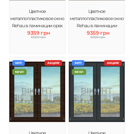
Цветное
Цветное
металлопластиковое окно
металлопластиковое окно
Rehau в ламинации орех
Rehau в ламинации
тонировка зеркало
9359 грн
золотой дуб тонировка
9359 грн
10920 грн
10920 грн
зеркало
ХИТ!
АКЦИЯ!
ХИТ!
АКЦИЯ!
NEW!
NEW!
Цветное
Цветное