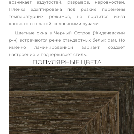
возникает вздутостей, разрывов, неровностей.
Пленка адаптирована под резкие перемены
температурных режимов, не портится из-за
контактов с влагой, солнечными лучами.
Цветные окна в Черный Остров (Жидачевский
р-н) встречаются реже стандартных белых рам. Но
именно ламинированной вариант создает
настроение и подчеркивает стиль.
ПОПУЛЯРНЫЕ ЦВЕТА