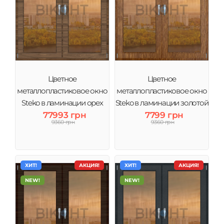
Цветное
Цветное
металлопластиковое окно
металлопластиковое окно
Steko в ламинации орех
Steko в ламинации золотой
тонировка бронза
77993 грн
дуб тонировка бронза
7799 грн
9360 грн
9360 грн
ХИТ!
АКЦИЯ!
ХИТ!
АКЦИЯ!
NEW!
NEW!