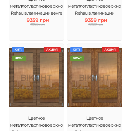
металлопластиковое окно
металлопластиковое окно
Rehau в ламинации венге
Rehau в ламинации
тонировка зеркало
9359 грн
Антрацит тонировка
9359 грн
10920 грн
10920 грн
зеркало
ХИТ!
АКЦИЯ!
ХИТ!
АКЦИЯ!
NEW!
NEW!
Цветное
Цветное
металлопластиковое окно
металлопластиковое окно