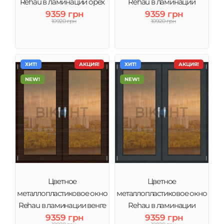
Rehau в ламинации орех
Rehau в ламинации
тонировка бронза
9359 грн
золотой дуб тонировка
9359 грн
10920 грн
10920 грн
бронза
ХИТ!
АКЦИЯ!
ХИТ!
АКЦИЯ!
NEW!
NEW!
Цветное
Цветное
металлопластиковое окно
металлопластиковое окно
Rehau в ламинации венге
Rehau в ламинации
тонировка бронза
9359 грн
Антрацит тонировка
9359 грн