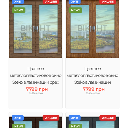
ХИТ!
АКЦИЯ!
ХИТ!
АКЦИЯ!
NEW!
NEW!
Цветное
Цветное
металлопластиковое окно
металлопластиковое окно
Steko в ламинации орех
Steko в ламинации
тонировка зеркало
7799 грн
золотый дуб тонировка
7799 грн
9360 грн
9360 грн
зеркало
ХИТ!
АКЦИЯ!
ХИТ!
АКЦИЯ!
NEW!
NEW!