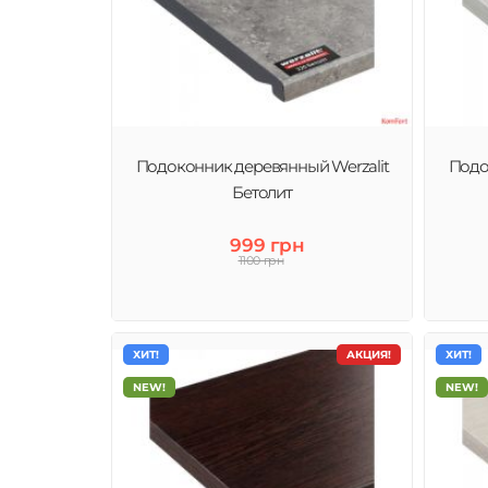
Подоконник деревянный Werzalit
Подо
Бетолит
999 грн
1100 грн
ХИТ!
АКЦИЯ!
ХИТ!
NEW!
NEW!