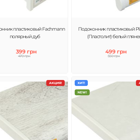
онник пластиковый Fachmann
Подоконник пластиковый Plas
полярный дуб
(Пластолит) белый гляне
399 грн
499 грн
470 грн
550 грн
АКЦИЯ!
ХИТ!
NEW!