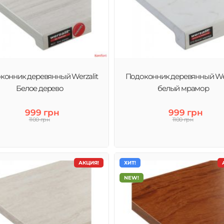
конник деревянный Werzalit
Подоконник деревянный Wer
Белое дерево
белый мрамор
999 грн
999 грн
1100 грн
1100 грн
АКЦИЯ!
ХИТ!
NEW!