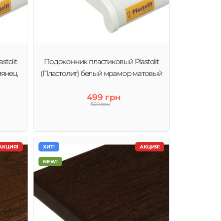
tolit
Подоконник пластиковый Plastolit
лянец
(Пластолит) белый мрамор матовый
499 грн
550 грн
АКЦИЯ!
ХИТ!
АКЦИЯ!
NEW!