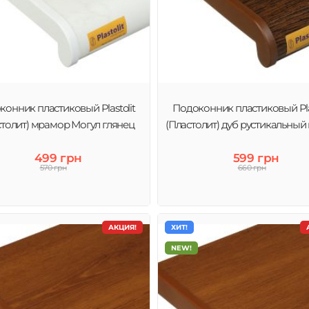
онник пластиковый Plastolit
Подоконник пластиковый Plas
столит) мрамор Могул глянец
(Пластолит) дуб рустикальный
499 грн
599 грн
570 грн
660 грн
АКЦИЯ!
ХИТ!
NEW!