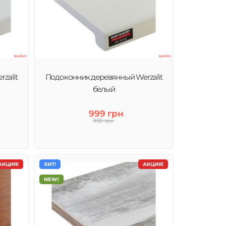
zalit
Подоконник деревянный Werzalit
белый
999 грн
1100 грн
АКЦИЯ!
ХИТ!
АКЦИЯ!
NEW!