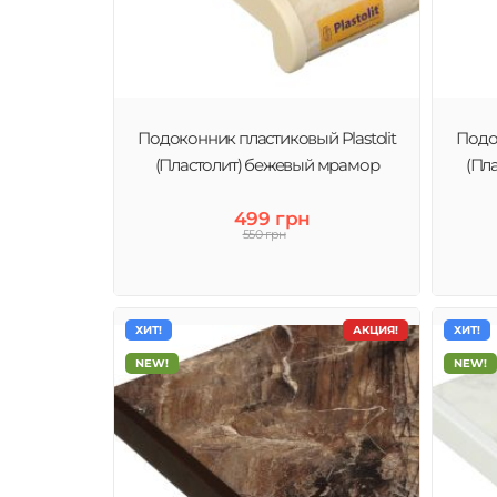
Подоконник пластиковый Plastolit
Подок
(Пластолит) бежевый мрамор
(Пл
499 грн
550 грн
ХИТ!
АКЦИЯ!
ХИТ!
NEW!
NEW!