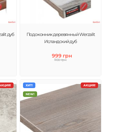
lit дуб
Подоконник деревянный Werzalit
Исландский дуб
999 грн
1100 грн
АКЦИЯ!
ХИТ!
АКЦИЯ!
NEW!