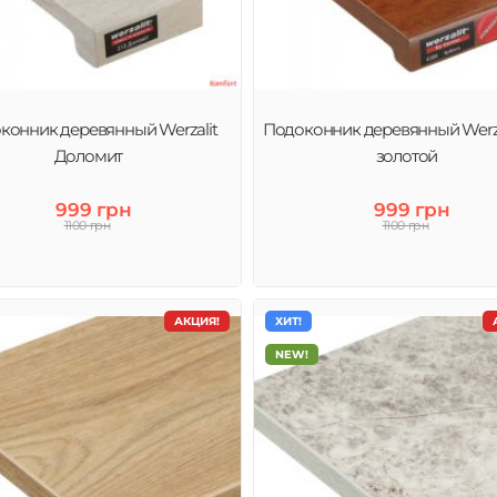
конник деревянный Werzalit
Подоконник деревянный Werza
Доломит
золотой
999 грн
999 грн
1100 грн
1100 грн
АКЦИЯ!
ХИТ!
NEW!