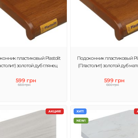
онник пластиковый Plastolit
Подоконник пластиковый Plas
астолит) золотой дуб глянец
(Пластолит) золотой дуб ма
599 грн
599 грн
660 грн
660 грн
АКЦИЯ!
ХИТ!
NEW!