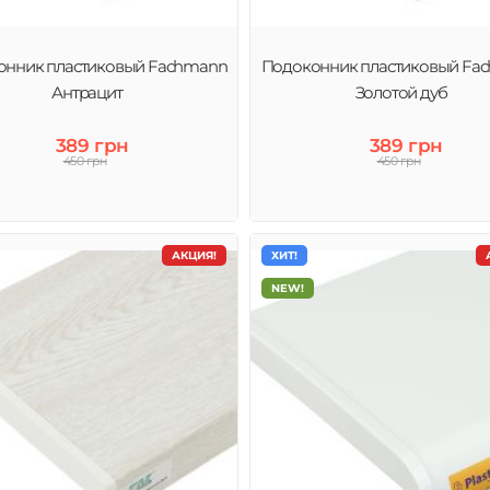
онник пластиковый Fachmann
Подоконник пластиковый Fa
Антрацит
Золотой дуб
389 грн
389 грн
450 грн
450 грн
АКЦИЯ!
ХИТ!
NEW!