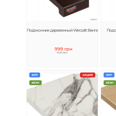
Подоконник деревянный Werzalit Венге
Подо
999 грн
1100 грн
ХИТ!
АКЦИЯ!
ХИТ!
NEW!
NEW!