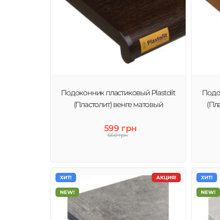
Подоконник пластиковый Plastolit
Подок
(Пластолит) венге матовый
(Пл
599 грн
660 грн
ХИТ!
АКЦИЯ!
ХИТ!
NEW!
NEW!