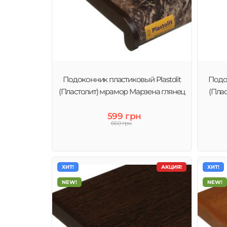
Подоконник пластиковый Plastolit
Подок
(Пластолит) мрамор Марзена глянец
(Пла
599 грн
660 грн
ХИТ!
АКЦИЯ!
ХИТ!
NEW!
NEW!