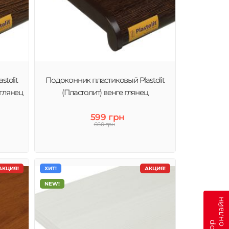
tolit
Подоконник пластиковый Plastolit
 глянец
(Пластолит) венге глянец
599 грн
660 грн
АКЦИЯ!
ХИТ!
АКЦИЯ!
NEW!