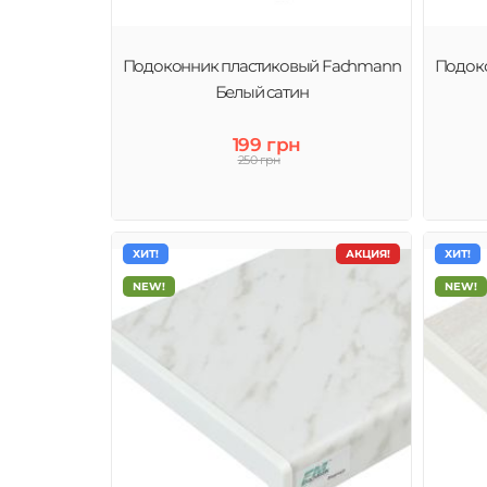
Подоконник пластиковый Fachmann
Подок
Белый сатин
199 грн
250 грн
ХИТ!
АКЦИЯ!
ХИТ!
NEW!
NEW!