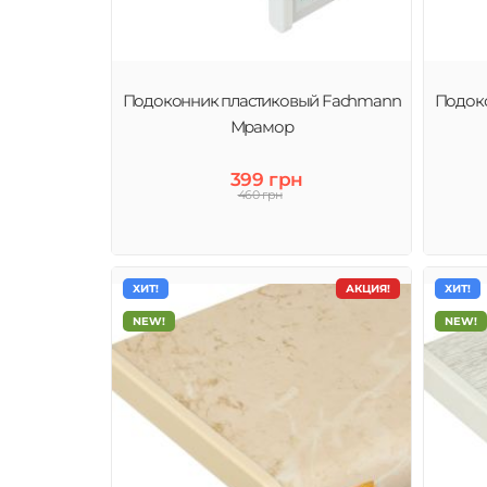
Подоконник пластиковый Fachmann
Подок
Мрамор
399 грн
460 грн
ХИТ!
АКЦИЯ!
ХИТ!
NEW!
NEW!