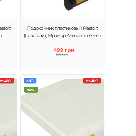
tolit
Подоконник пластиковый Plastolit
ц
(Пластолит) Мрамор Аликанте глянец
499 грн
550 грн
АКЦИЯ!
ХИТ!
АКЦИЯ!
NEW!