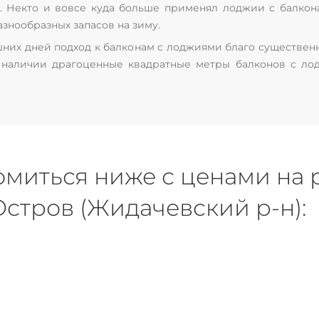
 Некто и вовсе куда больше применял лоджии с балконам
знообразных запасов на зиму.
шних дней подход к балконам с лоджиями благо существен
 наличии драгоценные квадратные метры балконов с л
омиться ниже с ценами на
стров (Жидачевский р-н):