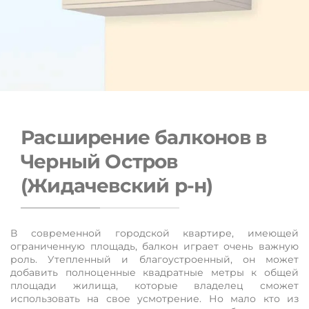
Расширение балконов в
Черный Остров
(Жидачевский р-н)
Расширение балконов в Черный Остров
В современной городской квартире, имеющей
(Жидачевский р-н)
ограниченную площадь, балкон играет очень важную
роль. Утепленный и благоустроенный, он может
Окна можно вынести за пределы балконной плиты на
добавить полноценные квадратные метры к общей
расстояние от 0,1 до 1 метра. Вынос окон
площади жилища, которые владелец сможет
производится только в фасадной части балкона, либо
использовать на свое усмотрение. Но мало кто из