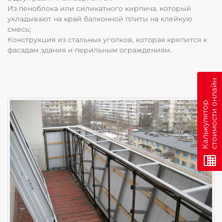
Из пеноблока или силикатного кирпича, который
укладывают на край балконной плиты на клейкую
смесь;
Конструкция из стальных уголков, которая крепится к
фасадам здания и перильным ограждениям.
н
К
а
л
ь
к
у
л
я
т
о
р
с
т
о
и
м
о
с
т
и
о
н
л
а
й