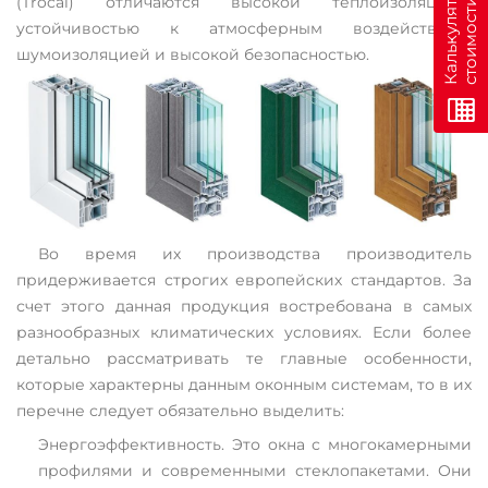
н
К
а
л
ь
к
у
л
я
т
о
р
с
т
о
и
м
о
с
т
и
о
н
л
а
й
(Trocal) отличаются высокой теплоизоляцией,
устойчивостью к атмосферным воздействиям,
шумоизоляцией и высокой безопасностью.
Во время их производства производитель
придерживается строгих европейских стандартов. За
счет этого данная продукция востребована в самых
разнообразных климатических условиях. Если более
детально рассматривать те главные особенности,
которые характерны данным оконным системам, то в их
перечне следует обязательно выделить:
Энергоэффективность. Это окна с многокамерными
профилями и современными стеклопакетами. Они