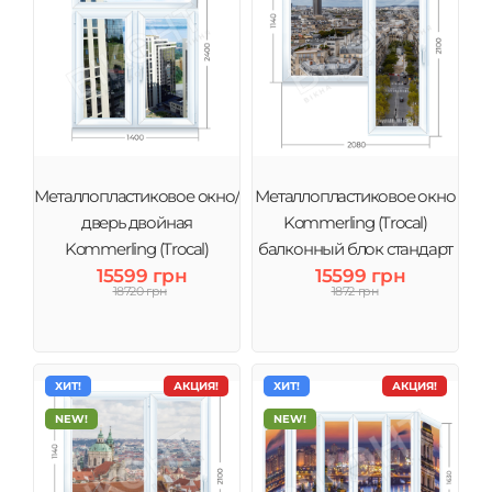
Металлопластиковое окно/
Металлопластиковое окно
дверь двойная
Kommerling (Trocal)
Kommerling (Trocal)
балконный блок стандарт
15599 грн
Сталинка
15599 грн
18720 грн
1872 грн
ХИТ!
АКЦИЯ!
ХИТ!
АКЦИЯ!
NEW!
NEW!