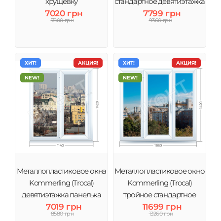
(Жидачевский р-н).
хрущевку
стандартное девятиэтажка
7020 грн
7799 грн
7800 грн
9360 грн
ХИТ!
АКЦИЯ!
ХИТ!
АКЦИЯ!
NEW!
NEW!
Металлопластиковое окна
Металлопластиковое окно
Kommerling (Trocal)
Kommerling (Trocal)
девятиэтажка панелька
тройное стандартное
7019 грн
11699 грн
8580 грн
13260 грн