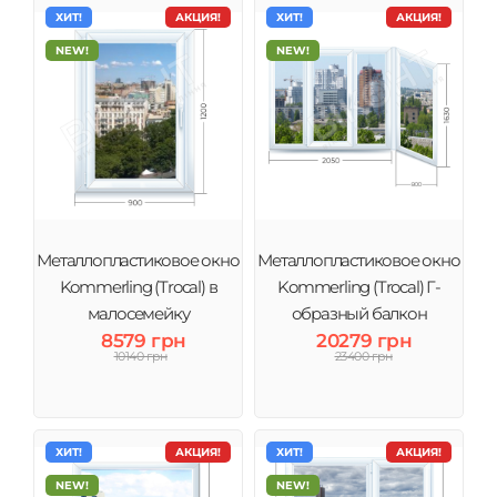
ХИТ!
АКЦИЯ!
ХИТ!
АКЦИЯ!
NEW!
NEW!
Металлопластиковое окно
Металлопластиковое окно
Kommerling (Trocal) в
Kommerling (Trocal) Г-
малосемейку
образный балкон
8579 грн
панельный дом
20279 грн
10140 грн
23400 грн
ХИТ!
АКЦИЯ!
ХИТ!
АКЦИЯ!
NEW!
NEW!