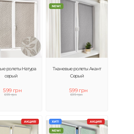
NEW!
ые ролеты Натура
Тканевые ролеты Акант
серый
Серый
599 грн
599 грн
699 грн
699 грн
АКЦИЯ!
ХИТ!
АКЦИЯ!
NEW!