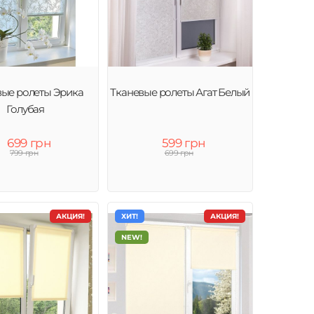
вые ролеты Эрика
Тканевые ролеты Агат Белый
Голубая
699 грн
599 грн
799 грн
699 грн
АКЦИЯ!
ХИТ!
АКЦИЯ!
NEW!