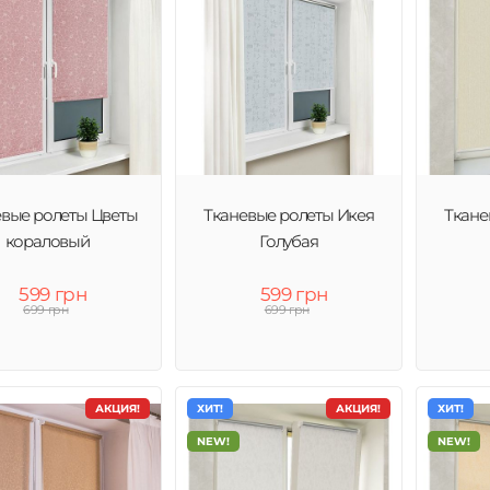
евые ролеты Цветы
Тканевые ролеты Икея
Ткане
кораловый
Голубая
599 грн
599 грн
699 грн
699 грн
АКЦИЯ!
ХИТ!
АКЦИЯ!
ХИТ!
NEW!
NEW!