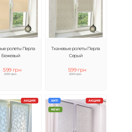
вые ролеты Перла
Тканевые ролеты Перла
Бежевый
Серый
599 грн
599 грн
699 грн
699 грн
АКЦИЯ!
ХИТ!
АКЦИЯ!
NEW!