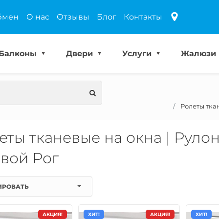
бмен
О нас
Отзывы
Блог
Контакты
Балконы
Двери
Услуги
Жалюзи
Ролеты тка
еты тканевые на окна | Руло
вой Рог
ИРОВАТЬ
АКЦИЯ!
ХИТ!
АКЦИЯ!
ХИТ!