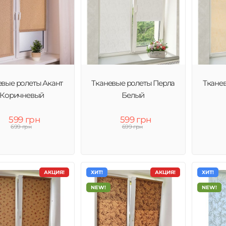
евые ролеты Акант
Тканевые ролеты Перла
Ткане
Коричневый
Белый
599 грн
599 грн
699 грн
699 грн
АКЦИЯ!
ХИТ!
АКЦИЯ!
ХИТ!
NEW!
NEW!