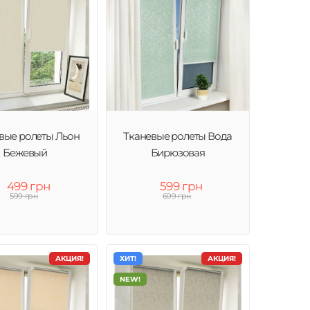
вые ролеты Льон
Тканевые ролеты Вода
Бежевый
Бирюзовая
499 грн
599 грн
599 грн
699 грн
АКЦИЯ!
ХИТ!
АКЦИЯ!
NEW!