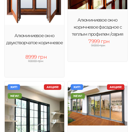
Алюминиевое окно
коричневое фасадное с
теплым профилем /серия
Алюминиевое окно
7999 грн
GFT1067
двухстворчатое коричневое
9000 грн
8999 грн
10000 грн
ХИТ!
АКЦИЯ!
ХИТ!
АКЦИЯ!
NEW!
NEW!