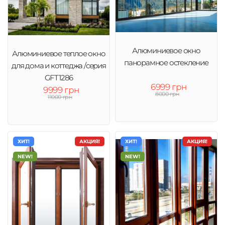
Алюминиевое окно
Алюминиевое теплое окно
панорамное остекление
для дома и коттеджа /серия
GFT1286
6999 грн
9999 грн
8000 грн
11000 грн
ХИТ!
АКЦИЯ!
ХИТ!
АКЦИЯ!
NEW!
NEW!