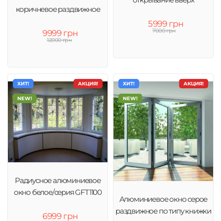
коричневое раздвижное
5999 грн
7000 грн
9999 грн
12000 грн
ХИТ!
АКЦИЯ!
ХИТ!
АКЦИЯ!
NEW!
NEW!
Радиусное алюминиевое
окно белое/серия GFT1100
Алюминиевое окно серое
раздвижное по типу книжки
6999 грн