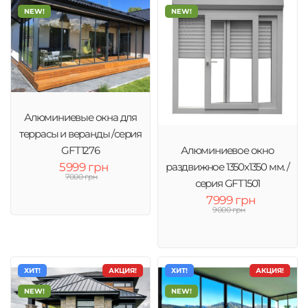
NEW!
NEW!
Алюминиевые окна для
террасы и веранды /серия
GFT1276
Алюминиевое окно
5999 грн
раздвижное 1350x1350 мм. /
7000 грн
серия GFT1501
7999 грн
9000 грн
ХИТ!
АКЦИЯ!
ХИТ!
АКЦИЯ!
NEW!
NEW!