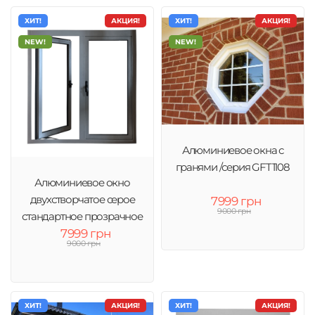
ХИТ!
АКЦИЯ!
ХИТ!
АКЦИЯ!
NEW!
NEW!
Алюминиевое окна с
гранями /серия GFT1108
Алюминиевое окно
двухстворчатое серое
7999 грн
9000 грн
стандартное прозрачное
7999 грн
стекло
9000 грн
ХИТ!
АКЦИЯ!
ХИТ!
АКЦИЯ!