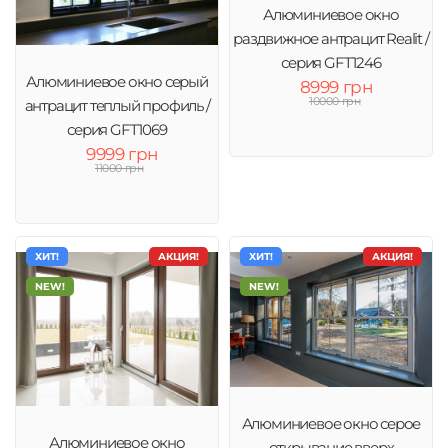
Алюминиевое окно
раздвижное антрацит Realit /
серия GFT1246
Алюминиевое окно серый
8999 грн
10000 грн
антрацит теплый профиль /
серия GFT1069
9999 грн
11000 грн
ХИТ!
АКЦИЯ!
ХИТ!
АКЦИЯ!
NEW!
NEW!
Алюминиевое окно серое
Алюминиевое окно
открывание вверх