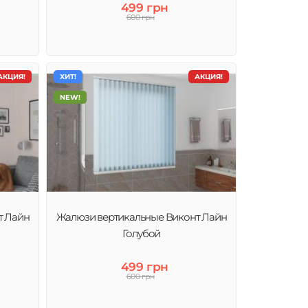
499 грн
600 грн
АКЦИЯ!
ХИТ!
АКЦИЯ!
NEW!
т Лайн
Жалюзи вертикальные Виконт Лайн
Голубой
499 грн
600 грн