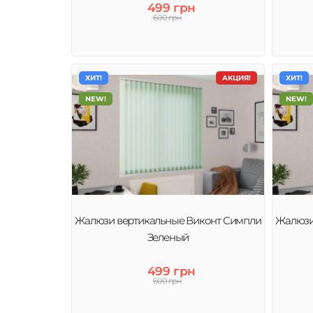
499 грн
600 грн
ХИТ!
АКЦИЯ!
ХИТ!
NEW!
NEW!
Жалюзи вертикальные Виконт Симпли
Жалюзи
Зеленый
499 грн
600 грн