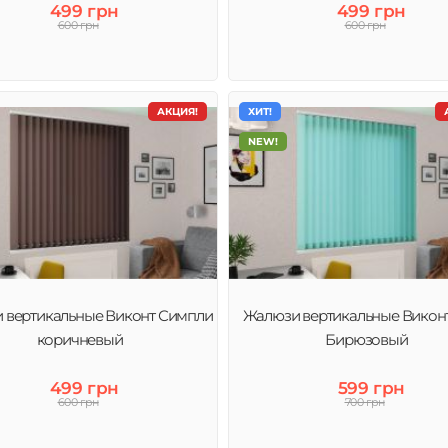
499 грн
499 грн
600 грн
600 грн
АКЦИЯ!
ХИТ!
NEW!
 вертикальные Виконт Симпли
Жалюзи вертикальные Викон
коричневый
Бирюзовый
499 грн
599 грн
600 грн
700 грн