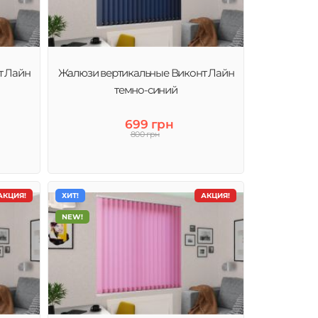
т Лайн
Жалюзи вертикальные Виконт Лайн
темно-синий
699 грн
800 грн
АКЦИЯ!
ХИТ!
АКЦИЯ!
NEW!