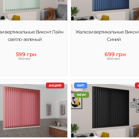
и вертикальные Виконт Лайн
Жалюзи вертикальные Викон
светло-зеленый
Синий
599 грн
699 грн
700 грн
800 грн
АКЦИЯ!
ХИТ!
NEW!