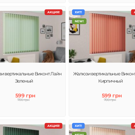
АКЦИЯ!
ХИТ!
NEW!
и вертикальные Виконт Лайн
Жалюзи вертикальные Викон
Зеленый
Кирпичный
599 грн
599 грн
700 грн
700 грн
АКЦИЯ!
ХИТ!
NEW!