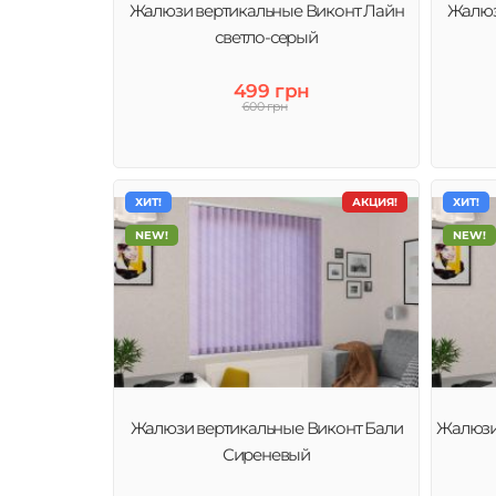
Жалюзи вертикальные Виконт Лайн
Жалюз
Вертикальные жалюзи являются одним из самых распр
светло-серый
известных типов жалюзи. Причиной этому является то, 
абсолютно для любых помещений
499 грн
600 грн
ХИТ!
АКЦИЯ!
ХИТ!
NEW!
NEW!
Жалюзи вертикальные Виконт Бали
Жалюзи
Сиреневый