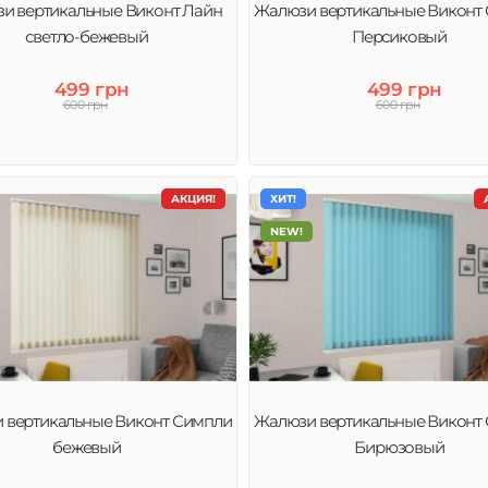
и вертикальные Виконт Лайн
Жалюзи вертикальные Виконт
остраненных и
светло-бежевый
Персиковый
что они подходят
499 грн
499 грн
600 грн
600 грн
АКЦИЯ!
ХИТ!
NEW!
 вертикальные Виконт Симпли
Жалюзи вертикальные Виконт
бежевый
Бирюзовый