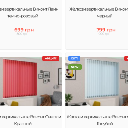
и вертикальные Виконт Лайн
Жалюзи вертикальные Викон
темно-розовый
черный
699 грн
799 грн
800 грн
900 грн
АКЦИЯ!
ХИТ!
NEW!
 вертикальные Виконт Симпли
Жалюзи вертикальные Виконт
Красный
Голубой