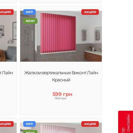
АКЦИЯ!
ХИТ!
АКЦИЯ!
NEW!
т Лайн
Жалюзи вертикальные Виконт Лайн
Красный
599 грн
700 грн
АКЦИЯ!
ХИТ!
АКЦИЯ!
NEW!