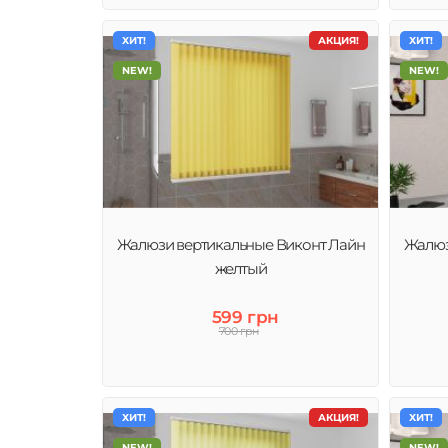
ХИТ!
АКЦИЯ!
ХИТ!
NEW!
NEW!
Жалюзи вертикальные Виконт Лайн
Жалюз
желтый
599 грн
700 грн
ХИТ!
АКЦИЯ!
ХИТ!
NEW!
NEW!