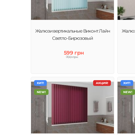
Жалюзи вертикальные Виконт Лайн
Жалюз
Светло-Бирюзовый
599 грн
700 грн
ХИТ!
АКЦИЯ!
ХИТ!
NEW!
NEW!