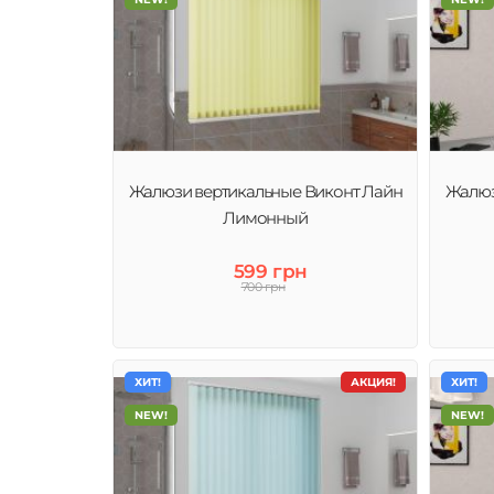
Жалюзи вертикальные Виконт Лайн
Жалюз
Лимонный
599 грн
700 грн
ХИТ!
АКЦИЯ!
ХИТ!
NEW!
NEW!