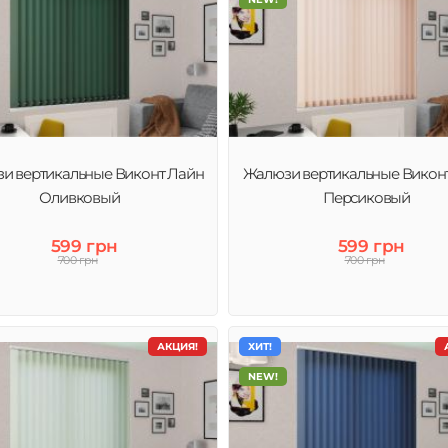
и вертикальные Виконт Лайн
Жалюзи вертикальные Викон
Оливковый
Персиковый
599 грн
599 грн
700 грн
700 грн
АКЦИЯ!
ХИТ!
NEW!