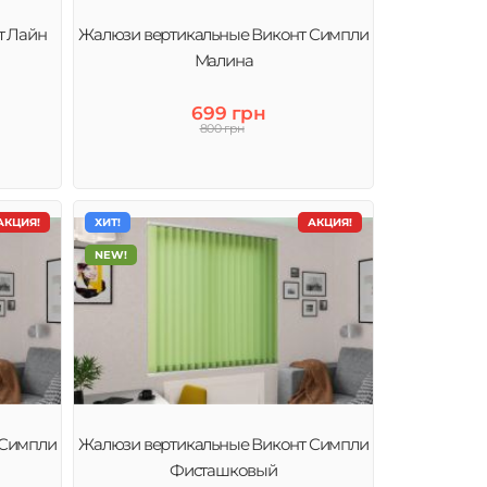
т Лайн
Жалюзи вертикальные Виконт Симпли
Малина
699 грн
800 грн
АКЦИЯ!
ХИТ!
АКЦИЯ!
NEW!
 Симпли
Жалюзи вертикальные Виконт Симпли
Фисташковый