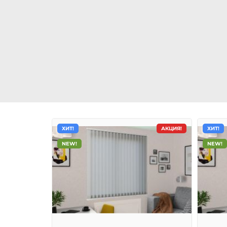
ХИТ!
АКЦИЯ!
ХИТ!
NEW!
NEW!
Вертикальные жалюзи