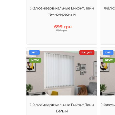
Жалюзи вертикальные Виконт Лайн
Жалюз
темно-красный
699 грн
800 грн
ХИТ!
АКЦИЯ!
ХИТ!
NEW!
NEW!
Жалюзи вертикальные Виконт Лайн
Жалюзи
Белый