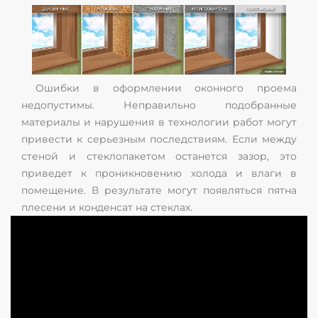
Ошибки в оформлении оконного проема
недопустимы. Неправильно подобранные
материалы и нарушения в технологии работ могут
привести к серьезным последствиям. Если между
стеной и стеклопакетом останется зазор, это
приведет к проникновению холода и влаги в
помещение. В результате могут появляться пятна
плесени и конденсат на стеклах.