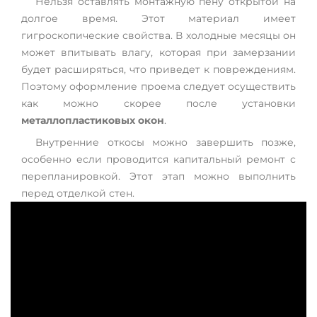
Нельзя оставлять монтажную пену открытой на
долгое время. Этот материал имеет
гигроскопические свойства. В холодные месяцы он
может впитывать влагу, которая при замерзании
будет расширяться, что приведет к повреждениям.
Поэтому оформление проема следует осуществить
как можно скорее после установки
металлопластиковых окон
.
Внутренние откосы можно завершить позже,
особенно если проводится капитальный ремонт с
перепланировкой. Этот этап можно выполнить
перед отделкой стен.