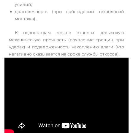
усилий;
долговечность (при соблюдении технологий
монтажа).
К недостаткам можно отнести невысокую
механическую прочность (появление трещин при
ударах) и подверженность накоплению влаги (что
негативно сказывается на сроке службы откосов).