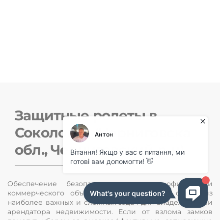
Защитная ролета на двери
Защитная ролета на двери
бежевый 2600х2200 мм
бежевый 800х2200 мм
18999 грн
7999 грн
21000 грн
9500 грн
Защитные ролеты в
Соколовка (Черниговска
обл., Черниговский р-н)
Обеспечение безопасности жилища, офиса или
коммерческого объекта всегда являлось одной из
наиболее важных и сложных задач для владельца или
арендатора недвижимости. Если от взлома замков