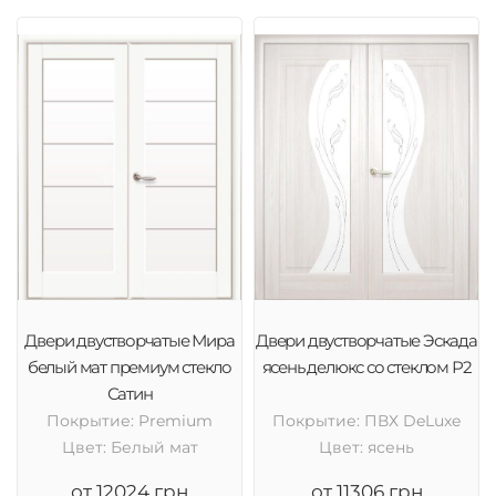
Двери двустворчатые Мира
Двери двустворчатые Эскада
белый мат премиум стекло
ясень делюкс со стеклом Р2
Сатин
Покрытие: Premium
Покрытие: ПВХ DeLuxe
Цвет: Белый мат
Цвет: ясень
от 12024 грн
от 11306 грн