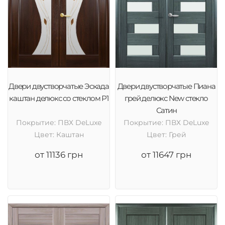
Двери двустворчатые Эскада
Двери двустворчатые Пиана
каштан делюкс со стеклом Р1
грей делюкс New стекло
Сатин
Покрытие: ПВХ DeLuxe
Покрытие: ПВХ DeLuxe
Цвет: Каштан
Цвет: Грей
от 11136 грн
от 11647 грн