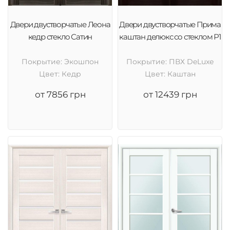
Двери двустворчатые Леона
Двери двустворчатые Прима
кедр стекло Сатин
каштан делюкс со стеклом Р1
Покрытие: Экошпон
Покрытие: ПВХ DeLuxe
Цвет: Кедр
Цвет: Каштан
от 7856 грн
от 12439 грн