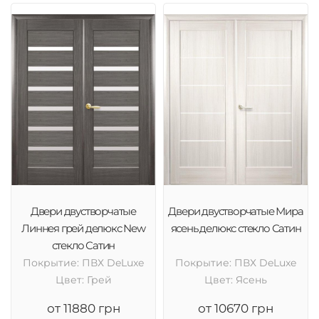
Двери двустворчатые
Двери двустворчатые Мира
Линнея грей делюкс New
ясень делюкс стекло Сатин
стекло Сатин
Покрытие: ПВХ DeLuxe
Покрытие: ПВХ DeLuxe
Цвет: Грей
Цвет: Ясень
от 11880 грн
от 10670 грн