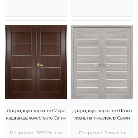
Двери двустворчатые Мира
Двери двустворчатые Леона
каштан делюкс стекло Сатин
ясень патина стекло Сатин
Покрытие: ПВХ DeLuxe
Покрытие: Экошпон