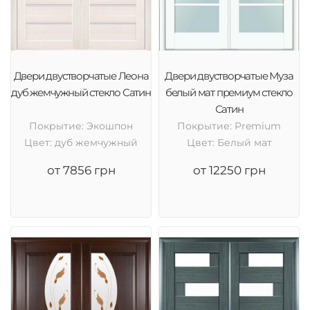
Двери двустворчатые Леона
Двери двустворчатые Муза
дуб жемчужный стекло Сатин
белый мат премиум стекло
Сатин
Покрытие: Экошпон
Покрытие: Premium
Цвет: дуб жемчужный
Цвет: Белый мат
от 7856 грн
от 12250 грн