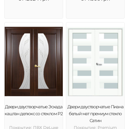
Двери двустворчатые Эскада
Двери двустворчатые Пиана
каштан делюкс со стеклом Р2
белый мат премиум стекло
Сатин
Покрытие: ПВХ DeLuxe
Покрытие: Premium