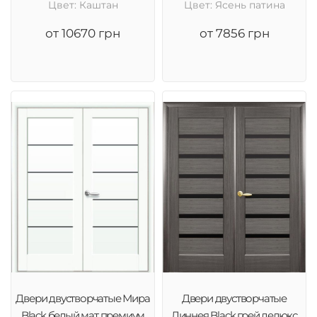
Цвет: Каштан
Цвет: Ясень патина
от 10670 грн
от 7856 грн
Двери двустворчатые Мира
Двери двустворчатые
Black белый мат премиум
Линнея Black грей делюкс