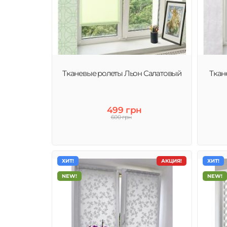
Тканевые ролеты Льон Салатовый
Ткан
499 грн
600 грн
ХИТ!
АКЦИЯ!
ХИТ!
NEW!
NEW!