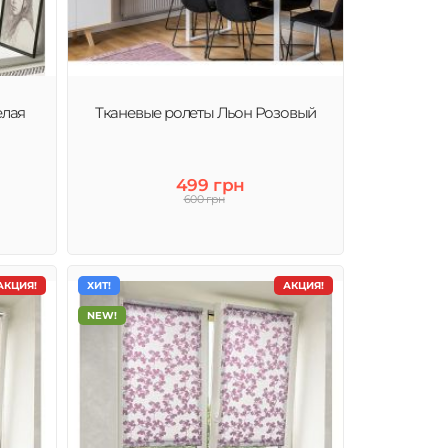
елая
Тканевые ролеты Льон Розовый
499 грн
600 грн
АКЦИЯ!
ХИТ!
АКЦИЯ!
NEW!