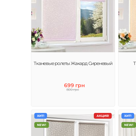
Тканевые ролеты Жакард Сиреневый
Т
699 грн
800 грн
ХИТ!
АКЦИЯ!
ХИТ!
NEW!
NEW!