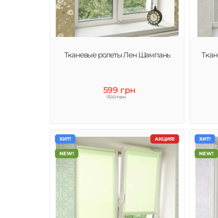
Рулонные шторы (тканевые ролеты) – это современное
качественное и стильное решение декора окна и защи
от солнца.
Тканевые ролеты Лен Шампань
Ткан
599 грн
700 грн
ХИТ!
АКЦИЯ!
ХИТ!
NEW!
NEW!