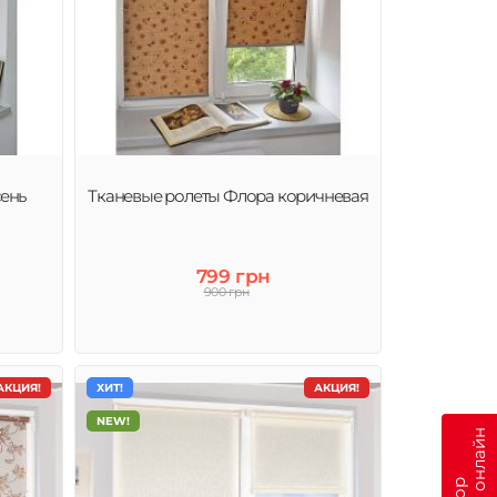
сень
Тканевые ролеты Флора коричневая
799 грн
900 грн
АКЦИЯ!
ХИТ!
АКЦИЯ!
NEW!