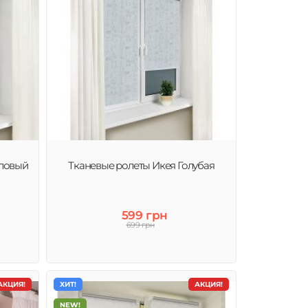
аловый
Тканевые ролеты Икея Голубая
599 грн
699 грн
АКЦИЯ!
ХИТ!
АКЦИЯ!
NEW!