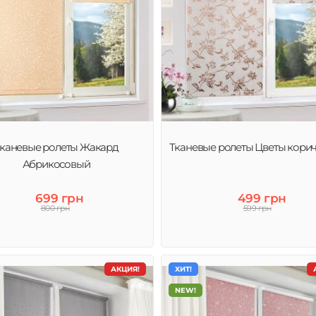
каневые ролеты Жакард
Тканевые ролеты Цветы кори
Абрикосовый
699 грн
499 грн
800 грн
599 грн
АКЦИЯ!
ХИТ!
NEW!