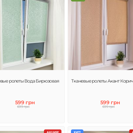
евые ролеты Вода Бирюзовая
Тканевые ролеты Акант Кори
599 грн
599 грн
699 грн
699 грн
АКЦИЯ!
ХИТ!