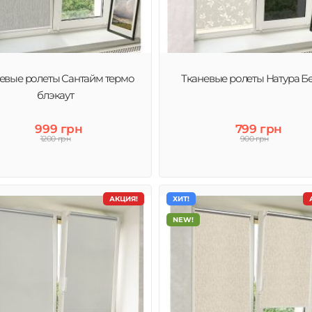
ты
евые ролеты Сантайм термо
Тканевые ролеты Натура Б
блэкаут
999 грн
799 грн
1200 грн
900 грн
АКЦИЯ!
ХИТ!
NEW!