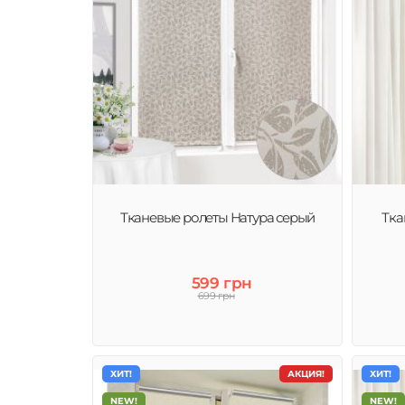
Тканевые ролеты Натура серый
Тка
599 грн
699 грн
ХИТ!
АКЦИЯ!
ХИТ!
NEW!
NEW!