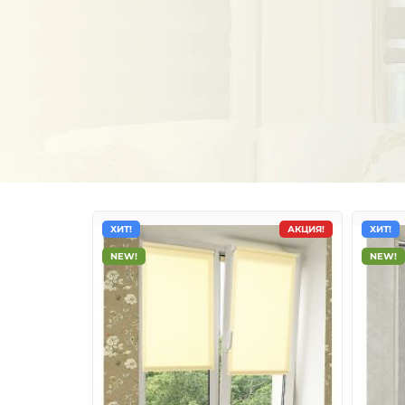
ХИТ!
АКЦИЯ!
ХИТ!
NEW!
NEW!
Тканевые ролеты