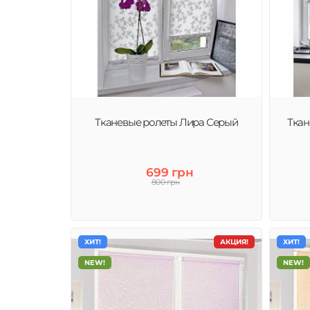
Тканевые ролеты Лира Серый
Ткан
699 грн
800 грн
ХИТ!
АКЦИЯ!
ХИТ!
NEW!
NEW!