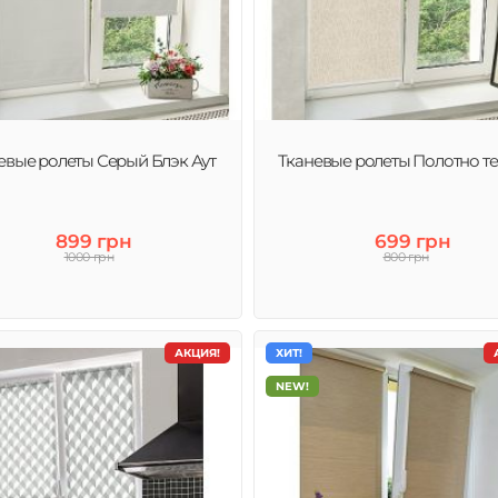
евые ролеты Серый Блэк Аут
Тканевые ролеты Полотно т
899 грн
699 грн
1000 грн
800 грн
АКЦИЯ!
ХИТ!
NEW!