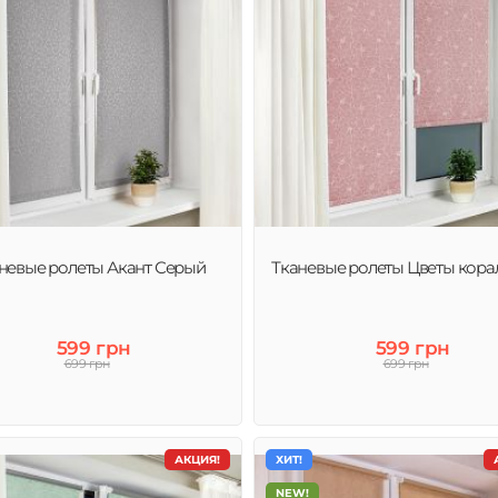
невые ролеты Акант Серый
Тканевые ролеты Цветы кор
599 грн
599 грн
699 грн
699 грн
АКЦИЯ!
ХИТ!
NEW!