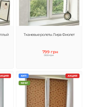
еплый
Тканевые ролеты Лира Фиолет
799 грн
900 грн
АКЦИЯ!
ХИТ!
АКЦИЯ!
NEW!